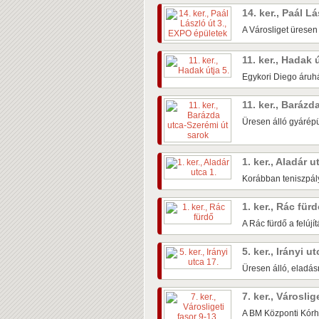
14. ker., Paál L
A Városliget üresen
11. ker., Hadak 
Egykori Diego áruhá
11. ker., Baráz
Üresen álló gyárépü
1. ker., Aladár u
Korábban teniszpály
1. ker., Rác für
A Rác fürdő a felújí
5. ker., Irányi u
Üresen álló, eladás
7. ker., Városlig
A BM Központi Kórh