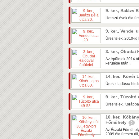
9. ker., Balázs 
Hosszú évek óta üre
9. ker., Vendel 
Üres telek. 2010-ig k
3. ker., Óbudai
Az épületek 2014 ót
kerülése után...
14. ker., Kövér 
Üres, eladásra hirde
9. ker., Tűzoltó
Üres telek. Korábban
10. ker., Kőbány
Főműhely
0
Az Északi Főműhely
2009 óta üresen áll,.