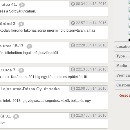
00:34 Jun 15, 2016
r utca 41.
0
zés a Sörgyár utcában.
22:57 Jun 14, 2016
 körönd 2.
0
Kodály köröndi lakóház sorsa még mindig bizonytalan, a ház
22:28 Jun 14, 2016
ia utca 15-17.
Locatio
0
r, feltehetően ingatlanfejlesztés előtt.
Type
Media
22:13 Jun 14, 2016
ár utca 7.
0
Verifica
 telek. Korábban, 2011-ig egy kétemeletes épület állt itt.
Custom
k Lajos utca-Dózsa Gy. út sarka
22:08 Jun 14, 2016
Reset al
n telek. 2013-ig gyógyászati segédeszközök boltja és egy
21:37 Jun 14, 2016
 út 91.
0
let.