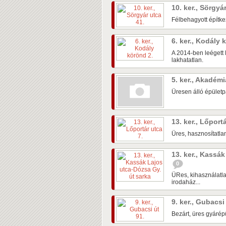
10. ker., Sörgyá
Félbehagyott építke
6. ker., Kodály
A 2014-ben leégett 
lakhatatlan.
5. ker., Akadém
Üresen álló épületpá
13. ker., Lőport
Üres, hasznosítatlan
13. ker., Kassá
0
ÜRes, kihasználatla
irodaház...
9. ker., Gubacsi
Bezárt, üres gyárépü