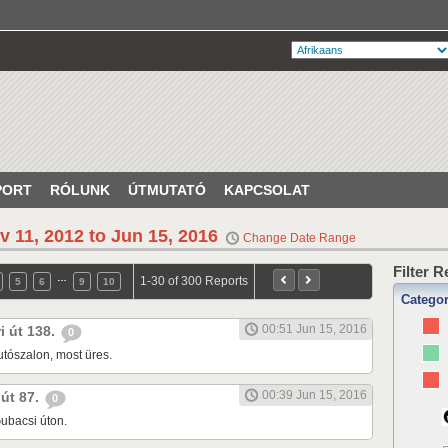
PORT
RÓLUNK
ÚTMUTATÓ
KAPCSOLAT
v 11, 2012 to Jun 15, 2016
Change Date Range
Filter 
…
1-30 of 300 Reports
5
6
9
10
Catego
00:51 Jun 15, 2016
ri út 138.
0
tószalon, most üres.
00:39 Jun 15, 2016
 út 87.
0
ubacsi úton.