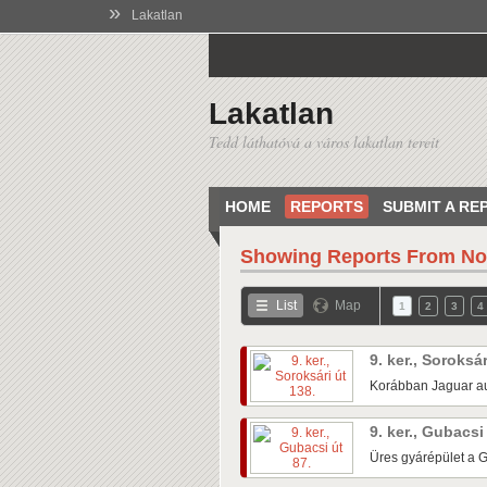
»
Lakatlan
Lakatlan
Tedd láthatóvá a város lakatlan tereit
HOME
REPORTS
SUBMIT A RE
Showing Reports From
No
List
Map
1
2
3
4
9. ker., Soroksá
Korábban Jaguar au
9. ker., Gubacsi
Üres gyárépület a G