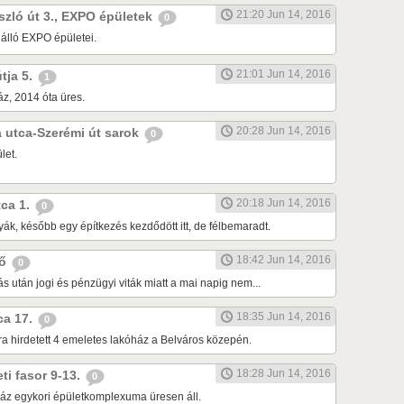
21:20 Jun 14, 2016
ászló út 3., EXPO épületek
0
 álló EXPO épületei.
21:01 Jun 14, 2016
útja 5.
1
z, 2014 óta üres.
20:28 Jun 14, 2016
da utca-Szerémi út sarok
0
let.
20:18 Jun 14, 2016
tca 1.
0
ák, később egy építkezés kezdődött itt, de félbemaradt.
18:42 Jun 14, 2016
dő
0
tás után jogi és pénzügyi viták miatt a mai napig nem...
18:35 Jun 14, 2016
tca 17.
0
ra hirdetett 4 emeletes lakóház a Belváros közepén.
18:28 Jun 14, 2016
eti fasor 9-13.
0
áz egykori épületkomplexuma üresen áll.