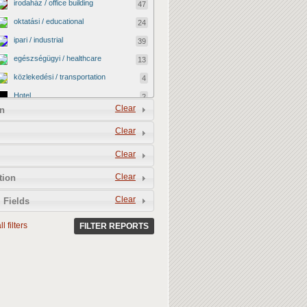
irodaház / office building
47
oktatási / educational
24
ipari / industrial
39
egészségügyi / healthcare
13
közlekedési / transportation
4
Hotel
2
Clear
n
vallási / religious
0
Clear
kormányzati / governmental
2
katonai / military
0
Clear
kereskedelmi / commercial
40
Clear
tion
egyéb / other
12
Clear
 Fields
kulturális / cultural
4
l filters
BEFEJEZETLEN ÉPÜLET /
FILTER REPORTS
13
UNFINISHED BUILDING
LEBONTOTTÁK / DEMOLISHED
3
MEGMENEKÜLT / SAVED
4
Vacant shop
0