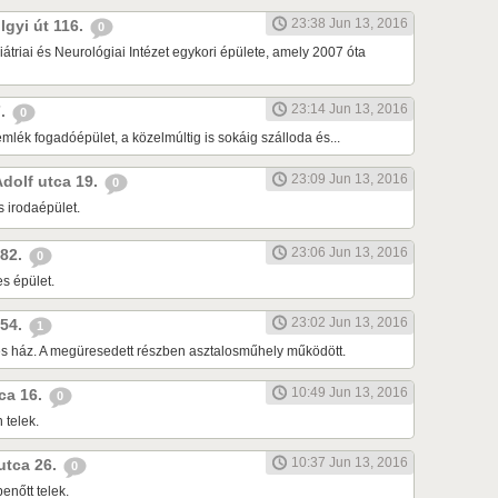
23:38 Jun 13, 2016
lgyi út 116.
0
átriai és Neurológiai Intézet egykori épülete, amely 2007 óta
23:14 Jun 13, 2016
7.
0
lék fogadóépület, a közelmúltig is sokáig szálloda és...
23:09 Jun 13, 2016
Adolf utca 19.
0
s irodaépület.
23:06 Jun 13, 2016
 82.
0
s épület.
23:02 Jun 13, 2016
 54.
1
tes ház. A megüresedett részben asztalosműhely működött.
10:49 Jun 13, 2016
tca 16.
0
 telek.
10:37 Jun 13, 2016
 utca 26.
0
enőtt telek.