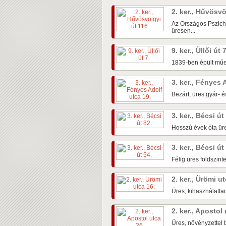
2. ker., Hűvösvö
Az Országos Pszichi
üresen...
9. ker., Üllői út 
1839-ben épült műem
3. ker., Fényes 
Bezárt, üres gyár- é
3. ker., Bécsi út
Hosszú évek óta üre
3. ker., Bécsi út
Félig üres földszin
2. ker., Ürömi u
Üres, kihasználatlan
2. ker., Apostol
Üres, növényzettel b