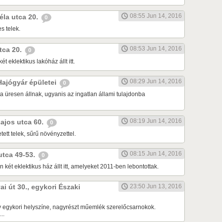
08:55 Jun 14, 2016
Béla utca 20.
0
s telek.
08:53 Jun 14, 2016
utca 20.
0
ét eklektikus lakóház állt itt.
08:29 Jun 14, 2016
 Hajógyár épületei
0
a üresen állnak, ugyanis az ingatlan állami tulajdonba
08:19 Jun 14, 2016
Lajos utca 60.
0
tett telek, sűrű növényzettel.
08:15 Jun 14, 2016
 utca 49-53.
0
 két eklektikus ház állt itt, amelyeket 2011-ben lebontottak.
ai út 30., egykori Északi
23:50 Jun 13, 2016
 egykori helyszíne, nagyrészt műemlék szerelőcsarnokok.
..