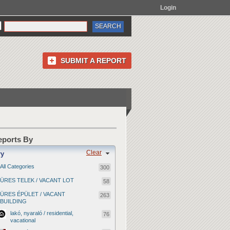
Login
SUBMIT A REPORT
Reports By
Clear
ry
All Categories
300
ÜRES TELEK / VACANT LOT
58
ÜRES ÉPÜLET / VACANT
263
BUILDING
lakó, nyaraló / residential,
76
vacational