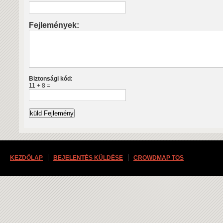
Fejlemények:
Biztonsági kód:
11 + 8 =
KEZDŐLAP
BEJELENTÉS KÜLDÉSE
CROWDMAP TOS