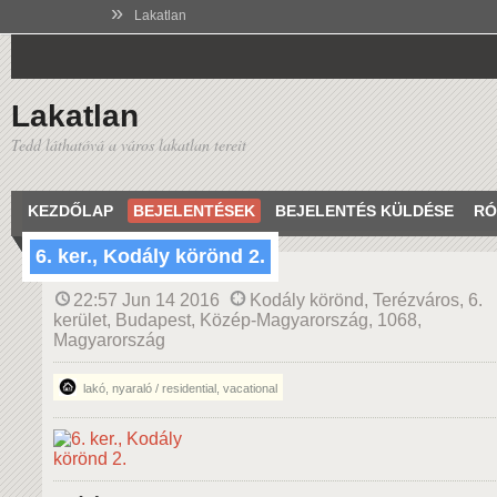
»
Lakatlan
Lakatlan
Tedd láthatóvá a város lakatlan tereit
KEZDŐLAP
BEJELENTÉSEK
BEJELENTÉS KÜLDÉSE
RÓ
6. ker., Kodály körönd 2.
22:57 Jun 14 2016
Kodály körönd, Terézváros, 6.
kerület, Budapest, Közép-Magyarország, 1068,
Magyarország
lakó, nyaraló / residential, vacational