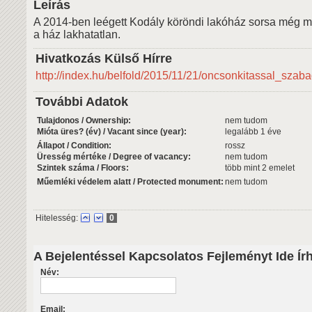
Leírás
A 2014-ben leégett Kodály köröndi lakóház sorsa még mi
a ház lakhatatlan.
Hivatkozás Külső Hírre
http://index.hu/belfold/2015/11/21/oncsonkitassal_szab
További Adatok
Tulajdonos / Ownership:
nem tudom
Mióta üres? (év) / Vacant since (year):
legalább 1 éve
Állapot / Condition:
rossz
Üresség mértéke / Degree of vacancy:
nem tudom
Szintek száma / Floors:
több mint 2 emelet
Műemléki védelem alatt / Protected monument:
nem tudom
Hitelesség:
0
A Bejelentéssel Kapcsolatos Fejleményt Ide Ír
Név:
Email: