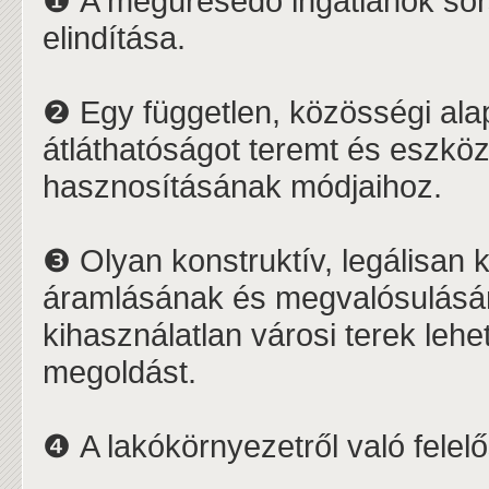
❶ A megüresedő ingatlanok sor
elindítása.
❷ Egy független, közösségi alap
átláthatóságot teremt és eszközü
hasznosításának módjaihoz.
❸ Olyan konstruktív, legálisan ki
áramlásának és megvalósulásán
kihasználatlan városi terek leh
megoldást.
❹ A lakókörnyezetről való felel