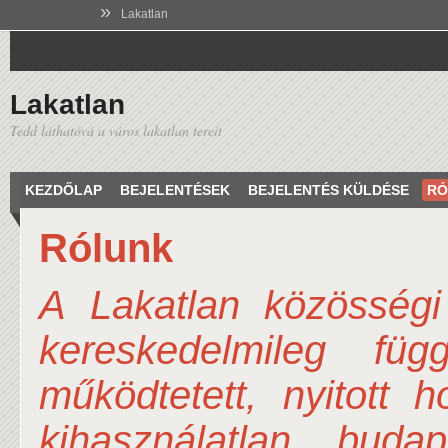
»
Lakatlan
Lakatlan
Tedd láthatóvá a város lakatlan tereit
KEZDŐLAP
BEJELENTÉSEK
BEJELENTÉS KÜLDÉSE
RÓ
Rólunk
A Lakatlan közösségi 
kereskedelmileg füg
működtetett, nyitott 
kihasználatlan buda