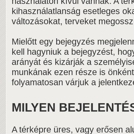
használaton kívül vannak. A tér
kihasználatlanság esetleges ok
változásokat, terveket megoss
Mielőtt egy bejegyzés megjelen
kell hagyniuk a bejegyzést, hog
arányát és kizárják a személyisé
munkának ezen része is önként
folyamatosan várjuk a jelentke
MILYEN BEJELENTÉ
A térképre üres, vagy erősen alu