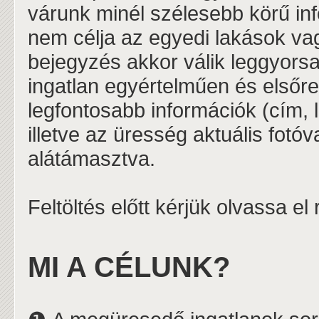
várunk minél szélesebb körű in
nem célja az egyedi lakások vag
bejegyzés akkor válik leggyors
ingatlan egyértelműen és elsőr
legfontosabb információk (cím, l
illetve az üresség aktuális fotó
alátámasztva.
Feltöltés előtt kérjük olvassa el
MI A CÉLUNK?