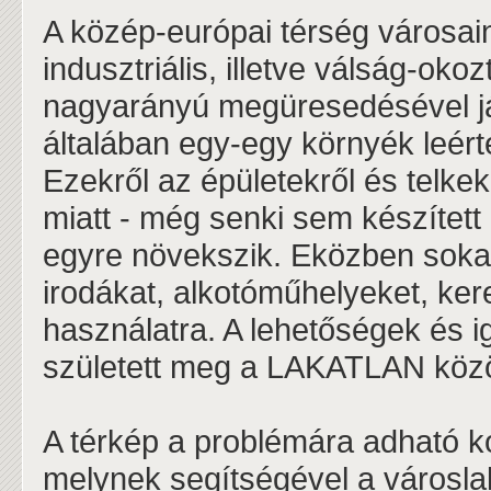
A közép-európai térség városain
indusztriális, illetve válság-oko
nagyarányú megüresedésével járt
általában egy-egy környék leért
Ezekről az épületekről és telke
miatt - még senki sem készített
egyre növekszik. Eközben sokan
irodákat, alkotóműhelyeket, ker
használatra. A lehetőségek és i
született meg a LAKATLAN közös
A térkép a problémára adható 
melynek segítségével a városla