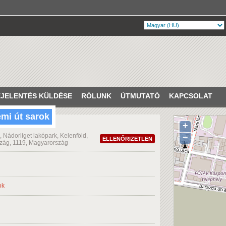
JELENTÉS KÜLDÉSE
RÓLUNK
ÚTMUTATÓ
KAPCSOLAT
émi út sarok
+
 Nádorliget lakópark, Kelenföld,
−
ELLENŐRIZETLEN
szág, 1119, Magyarország