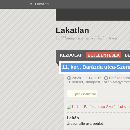
»
Lakatlan
Lakatlan
Tedd láthatóvá a város lakatlan tereit
KEZDŐLAP
BEJELENTÉSEK
BE
11. ker., Barázda utca-Szer
20:28 Jun 14 2016
Barázda utca,
11. kerület, Budapest, Közép-Magyaror
ipari / industrial
Leírás
Üresen álló gyárépület.