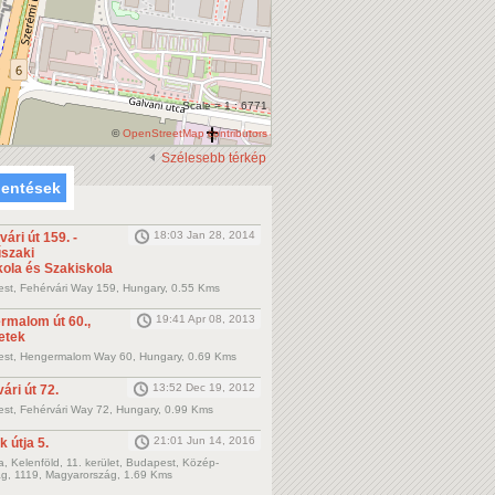
Scale = 1 : 6771
©
OpenStreetMap contributors
Szélesebb térkép
lentések
18:03 Jan 28, 2014
vári út 159. -
űszaki
ola és Szakiskola
st, Fehérvári Way 159, Hungary, 0.55 Kms
19:41 Apr 08, 2013
ermalom út 60.,
etek
st, Hengermalom Way 60, Hungary, 0.69 Kms
13:52 Dec 19, 2012
ári út 72.
st, Fehérvári Way 72, Hungary, 0.99 Kms
21:01 Jun 14, 2016
k útja 5.
a, Kelenföld, 11. kerület, Budapest, Közép-
g, 1119, Magyarország, 1.69 Kms