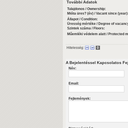
További Adatok
Tulajdonos / Ownership:
Mióta üres? (év) / Vacant since (year)
Állapot / Condition:
Üresség mértéke / Degree of vacanc
Szintek száma / Floors:
Műemléki védelem alatt / Protected
Hitelesség:
0
A Bejelentéssel Kapcsolatos Fej
Név:
Email:
Fejlemények: