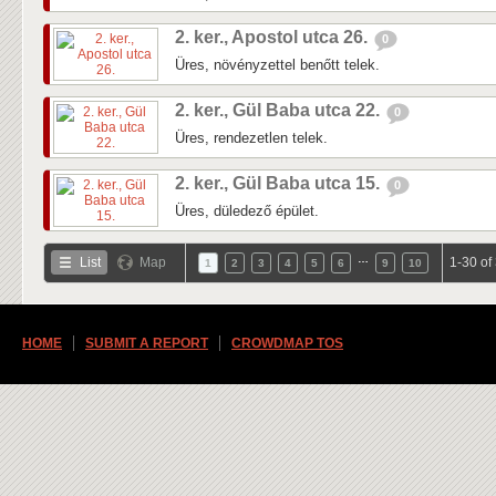
2. ker., Apostol utca 26.
0
Üres, növényzettel benőtt telek.
2. ker., Gül Baba utca 22.
0
Üres, rendezetlen telek.
2. ker., Gül Baba utca 15.
0
Üres, düledező épület.
…
List
Map
1-30 of
1
2
3
4
5
6
9
10
HOME
SUBMIT A REPORT
CROWDMAP TOS