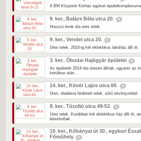
A BM Központi Kórház egykori épületkomplexuma 
9. ker., Balázs Béla utca 20.
0
Hosszú évek óta üres telek.
9. ker., Vendel utca 20.
0
Üres telek. 2010-ig két eklektikus lakóház állt itt.
3. ker., Óbudai Hajógyár épületei
0
Az épületek 2014 óta üresen állnak, ugyanis az in
kerülése után...
14. ker., Kövér Lajos utca 60.
0
Üres, eladásra hirdetett telek, sűrű növényzettel.
9. ker., Tűzoltó utca 49-53.
0
Üres telek. Korábban két eklektikus ház állt itt, 
lebontottak.
10. ker., Kőbányai út 30., egykori Észa
Főműhely
0