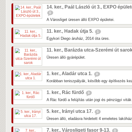
14. ker., Paál László út 3., EXPO épüle
0
A Városliget üresen álló EXPO épületei.
11. ker., Hadak útja 5.
1
Egykori Diego áruház, 2014 óta üres.
11. ker., Barázda utca-Szerémi út saro
Üresen álló gyárépület.
1. ker., Aladár utca 1.
0
Korábban teniszpályák, később egy építkezés kezd
1. ker., Rác fürdő
0
A Rác fürdő a felújítás után jogi és pénzügyi vitá
5. ker., Irányi utca 17.
0
Üresen álló, eladásra hirdetett 4 emeletes lakóhá
7. ker., Városligeti fasor 9-13.
0