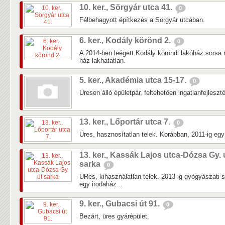
10. ker., Sörgyár utca 41.
0
Félbehagyott építkezés a Sörgyár utcában.
6. ker., Kodály körönd 2.
0
A 2014-ben leégett Kodály köröndi lakóház sorsa 
ház lakhatatlan.
5. ker., Akadémia utca 15-17.
0
Üresen álló épületpár, feltehetően ingatlanfejleszté
13. ker., Lőportár utca 7.
0
Üres, hasznosítatlan telek. Korábban, 2011-ig egy k
13. ker., Kassák Lajos utca-Dózsa Gy. 
sarka
0
ÜRes, kihasználatlan telek. 2013-ig gyógyászati 
egy irodaház...
9. ker., Gubacsi út 91.
0
Bezárt, üres gyárépület.