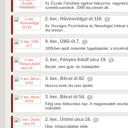
Az Északi Főműhely egykori helyszíne, nagyrés
szerelőcsarnokok. 2009 óta üresen áll,...
2. ker., Hűvösvölgyi út 116.
0
Az Országos Pszichiátriai és Neurológiai Intézet 
óta üresen...
9. ker., Üllői út 7.
0
1839-ben épült műemlék fogadóépület, a közelmúlti
3. ker., Fényes Adolf utca 19.
0
Bezárt, üres gyár- és irodaépület.
3. ker., Bécsi út 82.
0
Hosszú évek óta üres épület.
3. ker., Bécsi út 54.
1
Félig üres földszintes ház. A megüresedett részb
működött.
2. ker., Ürömi utca 16.
0
Üres, kihasználatlan telek.