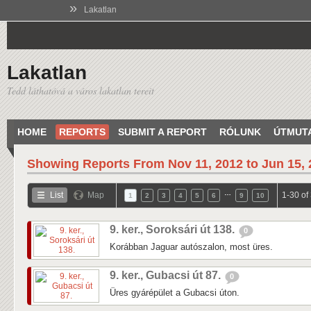
»
Lakatlan
Lakatlan
Tedd láthatóvá a város lakatlan tereit
HOME
REPORTS
SUBMIT A REPORT
RÓLUNK
ÚTMUT
Showing Reports From
Nov 11, 2012 to Jun 15,
…
List
Map
1-30 of
1
2
3
4
5
6
9
10
9. ker., Soroksári út 138.
0
Korábban Jaguar autószalon, most üres.
9. ker., Gubacsi út 87.
0
Üres gyárépület a Gubacsi úton.