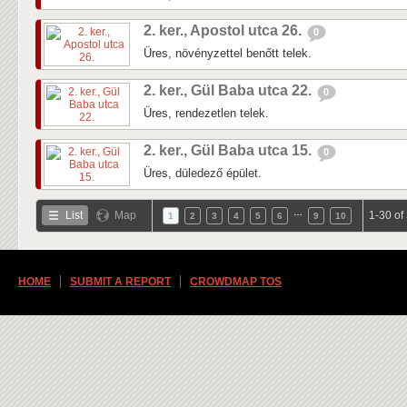
2. ker., Apostol utca 26.
0
Üres, növényzettel benőtt telek.
2. ker., Gül Baba utca 22.
0
Üres, rendezetlen telek.
2. ker., Gül Baba utca 15.
0
Üres, düledező épület.
…
List
Map
1-30 of
1
2
3
4
5
6
9
10
HOME
SUBMIT A REPORT
CROWDMAP TOS