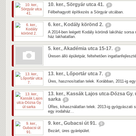
10. ker., Sörgyár utca 41.
0
Félbehagyott építkezés a Sörgyár utcában.
6. ker., Kodály körönd 2.
0
A 2014-ben leégett Kodály köröndi lakóház sorsa 
ház lakhatatlan.
5. ker., Akadémia utca 15-17.
0
Üresen álló épületpár, feltehetően ingatlanfejleszté
13. ker., Lőportár utca 7.
0
Üres, hasznosítatlan telek. Korábban, 2011-ig egy k
13. ker., Kassák Lajos utca-Dózsa Gy. 
sarka
0
ÜRes, kihasználatlan telek. 2013-ig gyógyászati 
egy irodaház...
9. ker., Gubacsi út 91.
0
Bezárt, üres gyárépület.