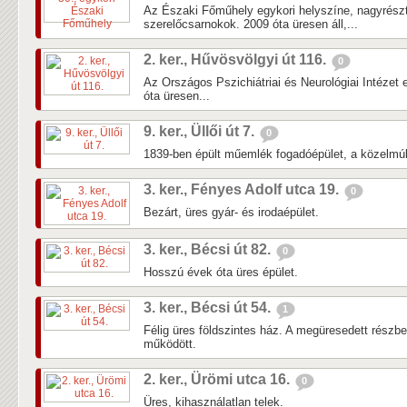
Az Északi Főműhely egykori helyszíne, nagyrés
szerelőcsarnokok. 2009 óta üresen áll,...
2. ker., Hűvösvölgyi út 116.
0
Az Országos Pszichiátriai és Neurológiai Intézet 
óta üresen...
9. ker., Üllői út 7.
0
1839-ben épült műemlék fogadóépület, a közelmúlti
3. ker., Fényes Adolf utca 19.
0
Bezárt, üres gyár- és irodaépület.
3. ker., Bécsi út 82.
0
Hosszú évek óta üres épület.
3. ker., Bécsi út 54.
1
Félig üres földszintes ház. A megüresedett részb
működött.
2. ker., Ürömi utca 16.
0
Üres, kihasználatlan telek.