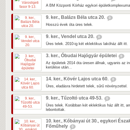
A BM Központi Kórház egykori épületkomplexuma 
9. ker., Balázs Béla utca 20.
0
Hosszú évek óta üres telek.
9. ker., Vendel utca 20.
0
Üres telek. 2010-ig két eklektikus lakóház állt itt.
3. ker., Óbudai Hajógyár épületei
0
Az épületek 2014 óta üresen állnak, ugyanis az in
kerülése után...
14. ker., Kövér Lajos utca 60.
0
Üres, eladásra hirdetett telek, sűrű növényzettel.
9. ker., Tűzoltó utca 49-53.
0
Üres telek. Korábban két eklektikus ház állt itt, 
lebontottak.
10. ker., Kőbányai út 30., egykori Észa
Főműhely
0