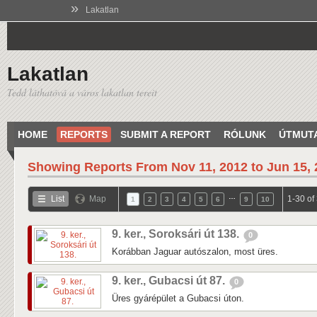
»
Lakatlan
Lakatlan
Tedd láthatóvá a város lakatlan tereit
HOME
REPORTS
SUBMIT A REPORT
RÓLUNK
ÚTMUT
Showing Reports From
Nov 11, 2012 to Jun 15,
…
List
Map
1-30 of
1
2
3
4
5
6
9
10
9. ker., Soroksári út 138.
0
Korábban Jaguar autószalon, most üres.
9. ker., Gubacsi út 87.
0
Üres gyárépület a Gubacsi úton.