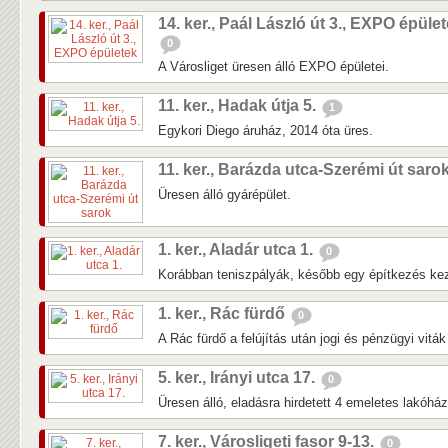
14. ker., Paál László út 3., EXPO épüle
0
A Városliget üresen álló EXPO épületei.
11. ker., Hadak útja 5.
1
Egykori Diego áruház, 2014 óta üres.
11. ker., Barázda utca-Szerémi út saro
Üresen álló gyárépület.
1. ker., Aladár utca 1.
0
Korábban teniszpályák, később egy építkezés kezd
1. ker., Rác fürdő
0
A Rác fürdő a felújítás után jogi és pénzügyi vitá
5. ker., Irányi utca 17.
0
Üresen álló, eladásra hirdetett 4 emeletes lakóhá
7. ker., Városligeti fasor 9-13.
0