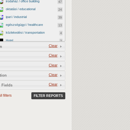
irodaház / office building
47
oktatási / educational
24
ipari / industrial
39
egészségügyi / healthcare
13
közlekedési / transportation
4
Hotel
2
Clear
n
vallási / religious
0
Clear
kormányzati / governmental
2
katonai / military
0
Clear
kereskedelmi / commercial
40
Clear
tion
egyéb / other
12
Clear
 Fields
kulturális / cultural
4
l filters
BEFEJEZETLEN ÉPÜLET /
FILTER REPORTS
13
UNFINISHED BUILDING
LEBONTOTTÁK / DEMOLISHED
3
MEGMENEKÜLT / SAVED
4
Vacant shop
0