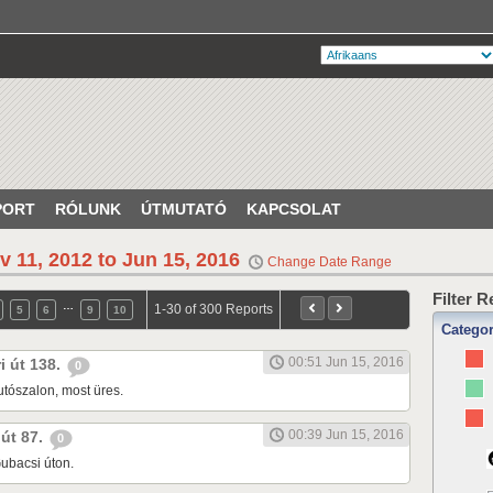
PORT
RÓLUNK
ÚTMUTATÓ
KAPCSOLAT
v 11, 2012 to Jun 15, 2016
Change Date Range
Filter 
…
1-30 of 300 Reports
5
6
9
10
Catego
00:51 Jun 15, 2016
ri út 138.
0
tószalon, most üres.
00:39 Jun 15, 2016
 út 87.
0
ubacsi úton.