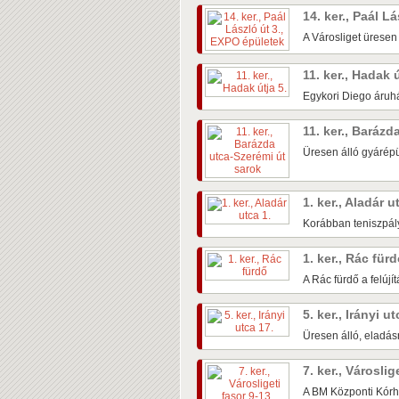
14. ker., Paál L
A Városliget üresen
11. ker., Hadak 
Egykori Diego áruhá
11. ker., Baráz
Üresen álló gyárépü
1. ker., Aladár u
Korábban teniszpály
1. ker., Rác für
A Rác fürdő a felújí
5. ker., Irányi u
Üresen álló, eladás
7. ker., Városlig
A BM Központi Kórh