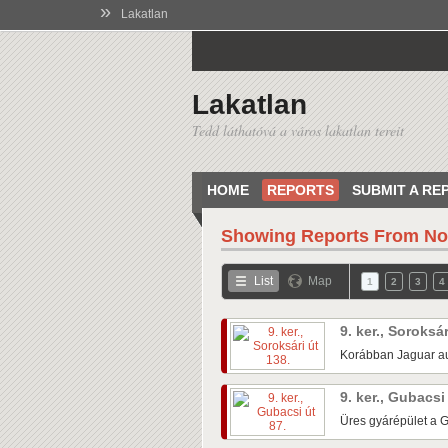
»
Lakatlan
Lakatlan
Tedd láthatóvá a város lakatlan tereit
HOME
REPORTS
SUBMIT A RE
Showing Reports From
No
List
Map
1
2
3
4
9. ker., Soroksá
Korábban Jaguar au
9. ker., Gubacsi
Üres gyárépület a G