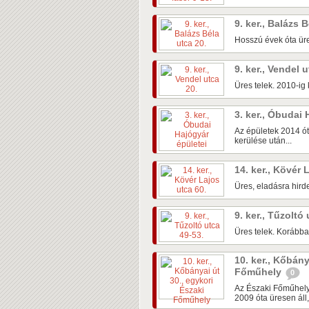
9. ker., Balázs 
Hosszú évek óta üre
9. ker., Vendel 
Üres telek. 2010-ig k
3. ker., Óbudai
Az épületek 2014 ót
kerülése után...
14. ker., Kövér 
Üres, eladásra hirde
9. ker., Tűzoltó
Üres telek. Korábban
10. ker., Kőbány
Főműhely
0
Az Északi Főműhely
2009 óta üresen áll,.