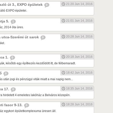
21:20 Jun 14, 2016
ászló út 3., EXPO épületek
0
 álló EXPO épületei.
21:01 Jun 14, 2016
útja 5.
1
z, 2014 óta üres.
20:28 Jun 14, 2016
da utca-Szerémi út sarok
0
let.
20:18 Jun 14, 2016
tca 1.
0
ák, később egy építkezés kezdődött itt, de félbemaradt.
18:42 Jun 14, 2016
dő
0
tás után jogi és pénzügyi viták miatt a mai napig nem...
18:35 Jun 14, 2016
tca 17.
0
ra hirdetett 4 emeletes lakóház a Belváros közepén.
18:28 Jun 14, 2016
eti fasor 9-13.
0
áz egykori épületkomplexuma üresen áll.