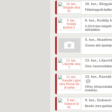
10. ker., Sörgyá
Félbehagyott építke
6. ker., Kodály
A 2014-ben leégett 
lakhatatlan.
5. ker., Akadém
Üresen álló épületpá
13. ker., Lőport
Üres, hasznosítatlan
13. ker., Kassá
0
ÜRes, kihasználatla
irodaház...
9. ker., Gubacsi
Bezárt, üres gyárépü