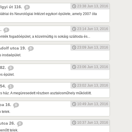
23:38 Jun 13, 2016
lgyi út 116.
0
átriai és Neurológiai Intézet egykori épülete, amely 2007 óta
23:14 Jun 13, 2016
7.
0
lék fogadóépület, a közelmúltig is sokáig szálloda és...
23:09 Jun 13, 2016
Adolf utca 19.
0
s irodaépület.
23:06 Jun 13, 2016
 82.
0
s épület.
23:02 Jun 13, 2016
 54.
1
tes ház. A megüresedett részben asztalosműhely működött.
10:49 Jun 13, 2016
tca 16.
0
 telek.
10:37 Jun 13, 2016
 utca 26.
0
enőtt telek.