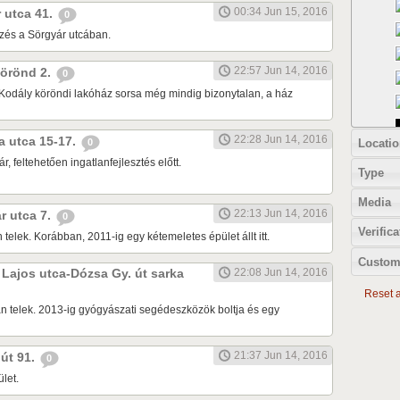
00:34 Jun 15, 2016
r utca 41.
0
zés a Sörgyár utcában.
22:57 Jun 14, 2016
 körönd 2.
0
Kodály köröndi lakóház sorsa még mindig bizonytalan, a ház
22:28 Jun 14, 2016
ia utca 15-17.
Locatio
0
r, feltehetően ingatlanfejlesztés előtt.
Type
Media
22:13 Jun 14, 2016
ár utca 7.
0
Verifica
 telek. Korábban, 2011-ig egy kétemeletes épület állt itt.
Custom
k Lajos utca-Dózsa Gy. út sarka
22:08 Jun 14, 2016
Reset al
n telek. 2013-ig gyógyászati segédeszközök boltja és egy
21:37 Jun 14, 2016
 út 91.
0
let.