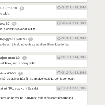
08:55 Jun 14, 2016
Béla utca 20.
0
s telek.
08:53 Jun 14, 2016
utca 20.
0
ét eklektikus lakóház állt itt.
08:29 Jun 14, 2016
 Hajógyár épületei
0
a üresen állnak, ugyanis az ingatlan állami tulajdonba
08:19 Jun 14, 2016
Lajos utca 60.
0
tett telek, sűrű növényzettel.
08:15 Jun 14, 2016
 utca 49-53.
0
 két eklektikus ház állt itt, amelyeket 2011-ben lebontottak.
ai út 30., egykori Északi
23:50 Jun 13, 2016
 egykori helyszíne, nagyrészt műemlék szerelőcsarnokok.
..