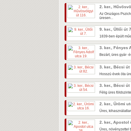
2. ker., Hűvösvö
Az Országos Pszichi
üresen...
9. ker., Üllői út 
1839-ben épült műem
3. ker., Fényes 
Bezárt, üres gyár- é
3. ker., Bécsi út
Hosszú évek óta üre
3. ker., Bécsi út
Félig üres földszin
2. ker., Ürömi u
Üres, kihasználatlan
2. ker., Apostol
Üres, növényzettel b