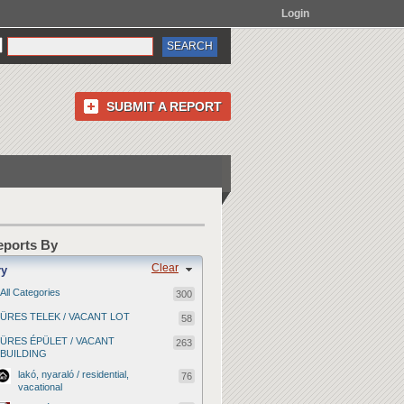
Login
SUBMIT A REPORT
Reports By
Clear
ry
All Categories
300
ÜRES TELEK / VACANT LOT
58
ÜRES ÉPÜLET / VACANT
263
BUILDING
lakó, nyaraló / residential,
76
vacational