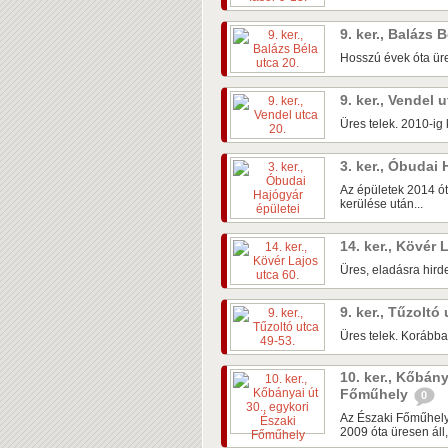
9. ker., Balázs 
Hosszú évek óta üre
9. ker., Vendel 
Üres telek. 2010-ig k
3. ker., Óbudai
Az épületek 2014 ót
kerülése után...
14. ker., Kövér 
Üres, eladásra hirde
9. ker., Tűzoltó
Üres telek. Korábban
10. ker., Kőbány
Főműhely
0
Az Északi Főműhely
2009 óta üresen áll,.