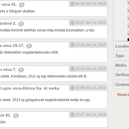
00:34 Jun 15, 2016
r utca 41.
0
zés a Sörgyár utcában.
22:57 Jun 14, 2016
 körönd 2.
0
Kodály köröndi lakóház sorsa még mindig bizonytalan, a ház
22:28 Jun 14, 2016
ia utca 15-17.
Locatio
0
r, feltehetően ingatlanfejlesztés előtt.
Type
Media
22:13 Jun 14, 2016
ár utca 7.
0
Verifica
 telek. Korábban, 2011-ig egy kétemeletes épület állt itt.
Custom
k Lajos utca-Dózsa Gy. út sarka
22:08 Jun 14, 2016
Reset al
n telek. 2013-ig gyógyászati segédeszközök boltja és egy
21:37 Jun 14, 2016
 út 91.
0
let.