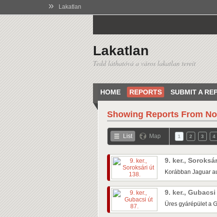
»
Lakatlan
Lakatlan
Tedd láthatóvá a város lakatlan tereit
HOME
REPORTS
SUBMIT A RE
Showing Reports From
No
List
Map
1
2
3
4
9. ker., Soroksá
Korábban Jaguar au
9. ker., Gubacsi
Üres gyárépület a G