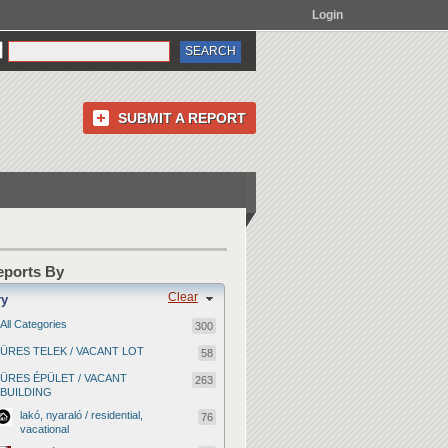
Login
SUBMIT A REPORT
Reports By
Clear
ry
All Categories
300
ÜRES TELEK / VACANT LOT
58
ÜRES ÉPÜLET / VACANT
263
BUILDING
lakó, nyaraló / residential,
76
vacational