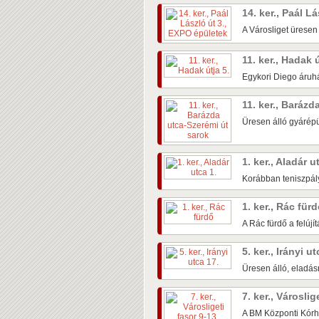
14. ker., Paál L
A Városliget üresen
11. ker., Hadak 
Egykori Diego áruhá
11. ker., Baráz
Üresen álló gyárépü
1. ker., Aladár u
Korábban teniszpály
1. ker., Rác für
A Rác fürdő a felújí
5. ker., Irányi u
Üresen álló, eladás
7. ker., Városlig
A BM Központi Kórh