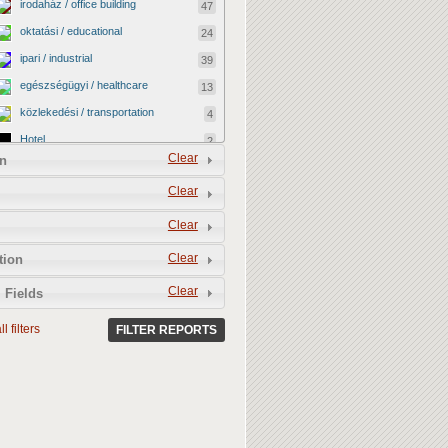
irodaház / office building
47
oktatási / educational
24
ipari / industrial
39
egészségügyi / healthcare
13
közlekedési / transportation
4
Hotel
2
Clear
n
vallási / religious
0
Clear
kormányzati / governmental
2
katonai / military
0
Clear
kereskedelmi / commercial
40
Clear
tion
egyéb / other
12
Clear
 Fields
kulturális / cultural
4
l filters
BEFEJEZETLEN ÉPÜLET /
FILTER REPORTS
13
UNFINISHED BUILDING
LEBONTOTTÁK / DEMOLISHED
3
MEGMENEKÜLT / SAVED
4
Vacant shop
0