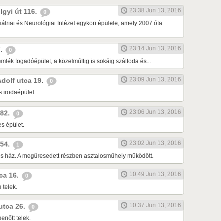
23:38 Jun 13, 2016
lgyi út 116.
0
átriai és Neurológiai Intézet egykori épülete, amely 2007 óta
23:14 Jun 13, 2016
7.
0
lék fogadóépület, a közelmúltig is sokáig szálloda és...
23:09 Jun 13, 2016
Adolf utca 19.
0
s irodaépület.
23:06 Jun 13, 2016
 82.
0
s épület.
23:02 Jun 13, 2016
 54.
1
tes ház. A megüresedett részben asztalosműhely működött.
10:49 Jun 13, 2016
tca 16.
0
 telek.
10:37 Jun 13, 2016
 utca 26.
0
enőtt telek.