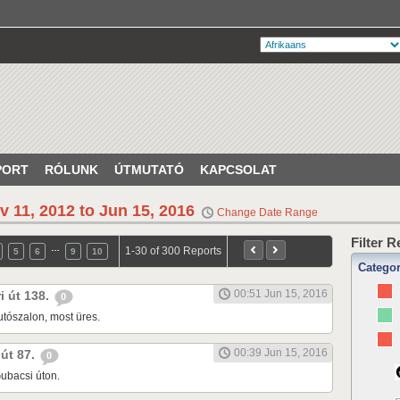
PORT
RÓLUNK
ÚTMUTATÓ
KAPCSOLAT
v 11, 2012 to Jun 15, 2016
Change Date Range
Filter 
…
1-30 of 300 Reports
5
6
9
10
Catego
00:51 Jun 15, 2016
ri út 138.
0
tószalon, most üres.
00:39 Jun 15, 2016
 út 87.
0
ubacsi úton.