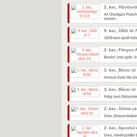
2. ker., Hűvösvö
Az Országos Pszichi
üresen...
9. ker., Üllői út 
1839-ben épült műem
3. ker., Fényes 
Bezárt, üres gyár- é
3. ker., Bécsi út
Hosszú évek óta üre
3. ker., Bécsi út
Félig üres földszin
2. ker., Ürömi u
Üres, kihasználatlan
2. ker., Apostol
Üres, növényzettel b