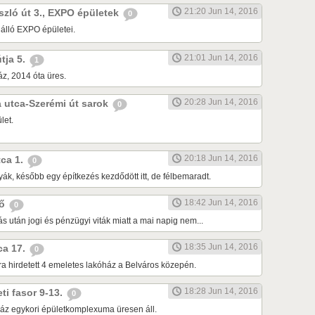
21:20 Jun 14, 2016
ászló út 3., EXPO épületek
0
 álló EXPO épületei.
21:01 Jun 14, 2016
útja 5.
1
z, 2014 óta üres.
20:28 Jun 14, 2016
da utca-Szerémi út sarok
0
let.
20:18 Jun 14, 2016
tca 1.
0
ák, később egy építkezés kezdődött itt, de félbemaradt.
18:42 Jun 14, 2016
dő
0
tás után jogi és pénzügyi viták miatt a mai napig nem...
18:35 Jun 14, 2016
tca 17.
0
ra hirdetett 4 emeletes lakóház a Belváros közepén.
18:28 Jun 14, 2016
eti fasor 9-13.
0
áz egykori épületkomplexuma üresen áll.