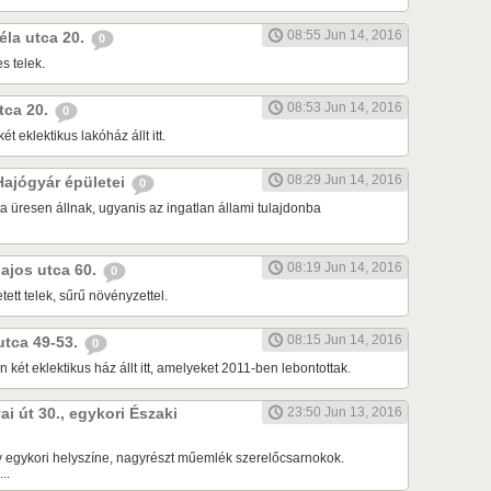
08:55 Jun 14, 2016
Béla utca 20.
0
s telek.
08:53 Jun 14, 2016
utca 20.
0
ét eklektikus lakóház állt itt.
08:29 Jun 14, 2016
 Hajógyár épületei
0
a üresen állnak, ugyanis az ingatlan állami tulajdonba
08:19 Jun 14, 2016
Lajos utca 60.
0
tett telek, sűrű növényzettel.
08:15 Jun 14, 2016
 utca 49-53.
0
 két eklektikus ház állt itt, amelyeket 2011-ben lebontottak.
ai út 30., egykori Északi
23:50 Jun 13, 2016
 egykori helyszíne, nagyrészt műemlék szerelőcsarnokok.
..