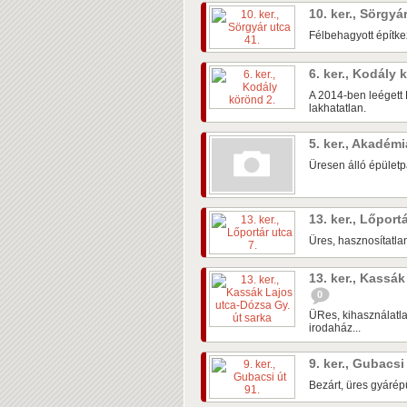
10. ker., Sörgyá
Félbehagyott építke
6. ker., Kodály
A 2014-ben leégett 
lakhatatlan.
5. ker., Akadém
Üresen álló épületpá
13. ker., Lőport
Üres, hasznosítatlan
13. ker., Kassá
0
ÜRes, kihasználatla
irodaház...
9. ker., Gubacsi
Bezárt, üres gyárépü