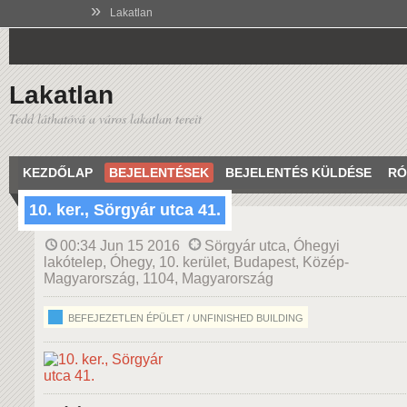
»
Lakatlan
Lakatlan
Tedd láthatóvá a város lakatlan tereit
KEZDŐLAP
BEJELENTÉSEK
BEJELENTÉS KÜLDÉSE
RÓ
10. ker., Sörgyár utca 41.
00:34 Jun 15 2016
Sörgyár utca, Óhegyi
lakótelep, Óhegy, 10. kerület, Budapest, Közép-
Magyarország, 1104, Magyarország
BEFEJEZETLEN ÉPÜLET / UNFINISHED BUILDING