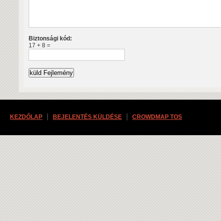
Biztonsági kód:
17 + 8 =
KEZDŐLAP
BEJELENTÉS KÜLDÉSE
CROWDMAP TOS