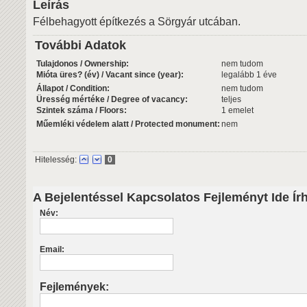
Leírás
Félbehagyott építkezés a Sörgyár utcában.
További Adatok
Tulajdonos / Ownership:
nem tudom
Mióta üres? (év) / Vacant since (year):
legalább 1 éve
Állapot / Condition:
nem tudom
Üresség mértéke / Degree of vacancy:
teljes
Szintek száma / Floors:
1 emelet
Műemléki védelem alatt / Protected monument:
nem
Hitelesség:
0
A Bejelentéssel Kapcsolatos Fejleményt Ide Ír
Név:
Email:
Fejlemények: