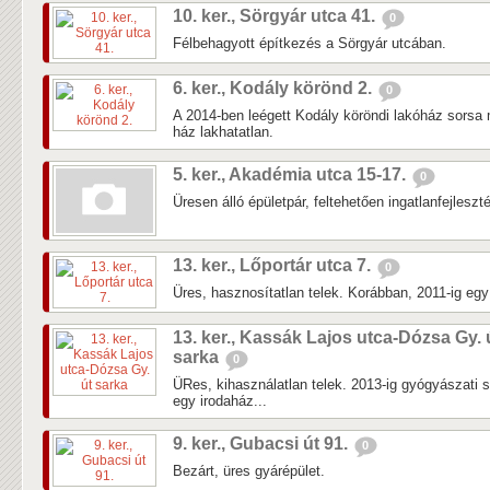
10. ker., Sörgyár utca 41.
0
Félbehagyott építkezés a Sörgyár utcában.
6. ker., Kodály körönd 2.
0
A 2014-ben leégett Kodály köröndi lakóház sorsa 
ház lakhatatlan.
5. ker., Akadémia utca 15-17.
0
Üresen álló épületpár, feltehetően ingatlanfejleszté
13. ker., Lőportár utca 7.
0
Üres, hasznosítatlan telek. Korábban, 2011-ig egy k
13. ker., Kassák Lajos utca-Dózsa Gy. 
sarka
0
ÜRes, kihasználatlan telek. 2013-ig gyógyászati 
egy irodaház...
9. ker., Gubacsi út 91.
0
Bezárt, üres gyárépület.