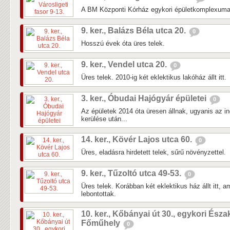
A BM Központi Kórház egykori épületkomplexuma 
9. ker., Balázs Béla utca 20.
0
Hosszú évek óta üres telek.
9. ker., Vendel utca 20.
0
Üres telek. 2010-ig két eklektikus lakóház állt itt.
3. ker., Óbudai Hajógyár épületei
0
Az épületek 2014 óta üresen állnak, ugyanis az in
kerülése után...
14. ker., Kövér Lajos utca 60.
0
Üres, eladásra hirdetett telek, sűrű növényzettel.
9. ker., Tűzoltó utca 49-53.
0
Üres telek. Korábban két eklektikus ház állt itt, 
lebontottak.
10. ker., Kőbányai út 30., egykori Észa
Főműhely
0