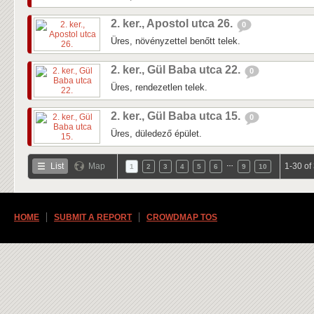
2. ker., Apostol utca 26.
0
Üres, növényzettel benőtt telek.
2. ker., Gül Baba utca 22.
0
Üres, rendezetlen telek.
2. ker., Gül Baba utca 15.
0
Üres, düledező épület.
…
List
Map
1-30 of
1
2
3
4
5
6
9
10
HOME
SUBMIT A REPORT
CROWDMAP TOS