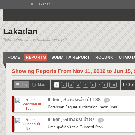
»
Lakatlan
Lakatlan
Tedd láthatóvá a város lakatlan tereit
HOME
REPORTS
SUBMIT A REPORT
RÓLUNK
ÚTMUT
Showing Reports From
Nov 11, 2012 to Jun 15,
…
List
Map
1-30 of
1
2
3
4
5
6
9
10
9. ker., Soroksári út 138.
0
Korábban Jaguar autószalon, most üres.
9. ker., Gubacsi út 87.
0
Üres gyárépület a Gubacsi úton.