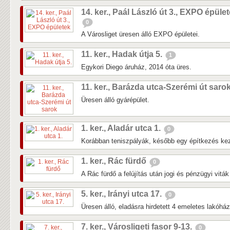
14. ker., Paál László út 3., EXPO épüle
0
A Városliget üresen álló EXPO épületei.
11. ker., Hadak útja 5.
1
Egykori Diego áruház, 2014 óta üres.
11. ker., Barázda utca-Szerémi út saro
Üresen álló gyárépület.
1. ker., Aladár utca 1.
0
Korábban teniszpályák, később egy építkezés kezd
1. ker., Rác fürdő
0
A Rác fürdő a felújítás után jogi és pénzügyi vitá
5. ker., Irányi utca 17.
0
Üresen álló, eladásra hirdetett 4 emeletes lakóhá
7. ker., Városligeti fasor 9-13.
0