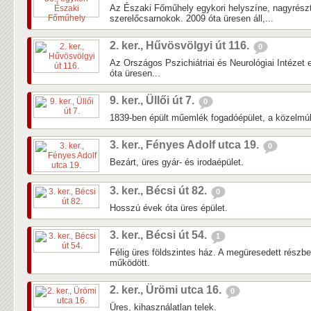
Az Északi Főműhely egykori helyszíne, nagyrés
szerelőcsarnokok. 2009 óta üresen áll,...
2. ker., Hűvösvölgyi út 116.
0
Az Országos Pszichiátriai és Neurológiai Intézet 
óta üresen...
9. ker., Üllői út 7.
0
1839-ben épült műemlék fogadóépület, a közelmúlti
3. ker., Fényes Adolf utca 19.
0
Bezárt, üres gyár- és irodaépület.
3. ker., Bécsi út 82.
0
Hosszú évek óta üres épület.
3. ker., Bécsi út 54.
1
Félig üres földszintes ház. A megüresedett részb
működött.
2. ker., Ürömi utca 16.
0
Üres, kihasználatlan telek.