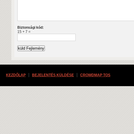
Biztonsági kód:
15 + 7 =
KEZDŐLAP
BEJELENTÉS KÜLDÉSE
CROWDMAP TOS