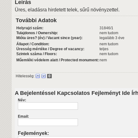
Leírás
Üres, eladásra hirdetett telek, sűrű növényzettel.
További Adatok
Helyrajzi szám:
31846/1
Tulajdonos / Ownership:
nem tudom
Mióta üres? (év) / Vacant since (year):
legalább 3 éve
Állapot / Condition:
nem tudom
Üresség mértéke / Degree of vacancy:
teljes
Szintek száma / Floors:
nem tudom
Műemléki védelem alatt / Protected monument:
nem
Hitelesség:
0
A Bejelentéssel Kapcsolatos Fejleményt Ide Ír
Név:
Email:
Fejlemények: