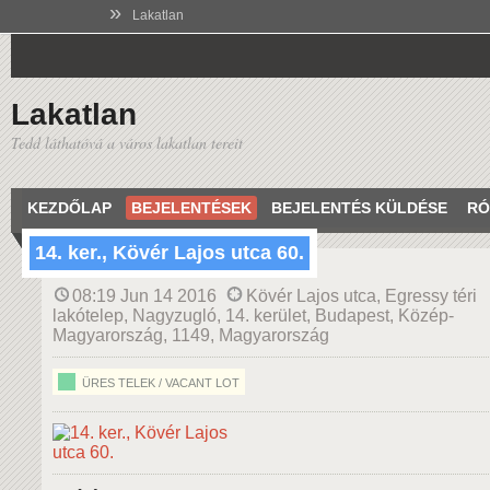
»
Lakatlan
Lakatlan
Tedd láthatóvá a város lakatlan tereit
KEZDŐLAP
BEJELENTÉSEK
BEJELENTÉS KÜLDÉSE
RÓ
14. ker., Kövér Lajos utca 60.
08:19 Jun 14 2016
Kövér Lajos utca, Egressy téri
lakótelep, Nagyzugló, 14. kerület, Budapest, Közép-
Magyarország, 1149, Magyarország
ÜRES TELEK / VACANT LOT