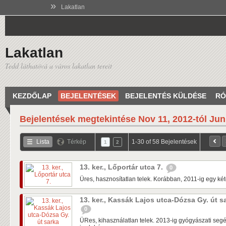
»
Lakatlan
Lakatlan
Tedd láthatóvá a város lakatlan tereit
KEZDŐLAP
BEJELENTÉSEK
BEJELENTÉS KÜLDÉSE
RÓ
Bejelentések megtekintése
Nov 11, 2012-tól Jun
Lista
Térkép
1-30 of 58 Bejelentések
1
2
13. ker., Lőportár utca 7.
0
Üres, hasznosítatlan telek. Korábban, 2011-ig egy kétem
13. ker., Kassák Lajos utca-Dózsa Gy. út s
0
ÜRes, kihasználatlan telek. 2013-ig gyógyászati seg