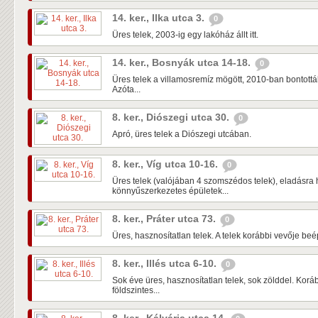
14. ker., Ilka utca 3.
0
Üres telek, 2003-ig egy lakóház állt itt.
14. ker., Bosnyák utca 14-18.
0
Üres telek a villamosremíz mögött, 2010-ban bontották 
Azóta...
8. ker., Diószegi utca 30.
0
Apró, üres telek a Diószegi utcában.
8. ker., Víg utca 10-16.
0
Üres telek (valójában 4 szomszédos telek), eladásra 
könnyűszerkezetes épületek...
8. ker., Práter utca 73.
0
Üres, hasznosítatlan telek. A telek korábbi vevője beépí
8. ker., Illés utca 6-10.
0
Sok éve üres, hasznosítatlan telek, sok zölddel. Kor
földszintes...