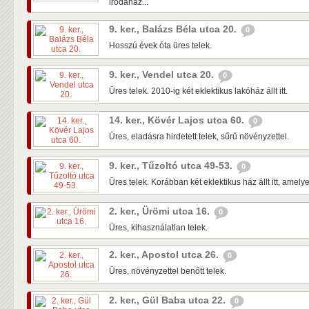
irodaház...
9. ker., Balázs Béla utca 20.
0
Hosszú évek óta üres telek.
9. ker., Vendel utca 20.
0
Üres telek. 2010-ig két eklektikus lakóház állt itt.
14. ker., Kövér Lajos utca 60.
0
Üres, eladásra hirdetett telek, sűrű növényzettel.
9. ker., Tűzoltó utca 49-53.
0
Üres telek. Korábban két eklektikus ház állt itt, amel
2. ker., Ürömi utca 16.
0
Üres, kihasználatlan telek.
2. ker., Apostol utca 26.
0
Üres, növényzettel benőtt telek.
2. ker., Gül Baba utca 22.
0