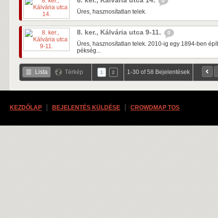
8. ker., Kálvária utca 14.
0
Üres, hasznosítatlan telek.
8. ker., Kálvária utca 9-11.
0
Üres, hasznosítatlan telek. 2010-ig egy 1894-ben épített
pékség...
Lista
Térkép
1-30 of 58 Bejelentések
1
2
KEZDŐLAP
BEJELENTÉS KÜLDÉSE
CROWDMAP TOS