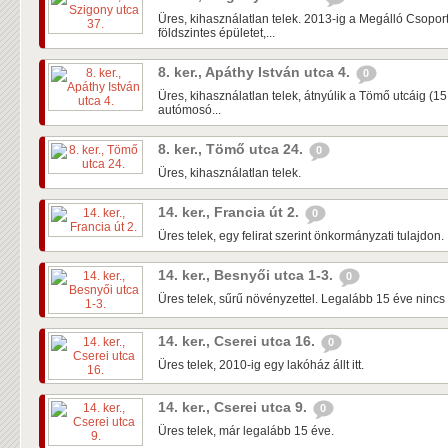
Üres, kihasználatlan telek. 2013-ig a Megálló Csoport 
földszintes épületet,...
8. ker., Apáthy István utca 4.
0
Üres, kihasználatlan telek, átnyúlik a Tömő utcáig (1
autómosó...
8. ker., Tömő utca 24.
0
Üres, kihasználatlan telek.
14. ker., Francia út 2.
0
Üres telek, egy felirat szerint önkormányzati tulajdon.
14. ker., Besnyői utca 1-3.
0
Üres telek, sűrű növényzettel. Legalább 15 éve nincs 
14. ker., Cserei utca 16.
0
Üres telek, 2010-ig egy lakóház állt itt.
14. ker., Cserei utca 9.
0
Üres telek, már legalább 15 éve.