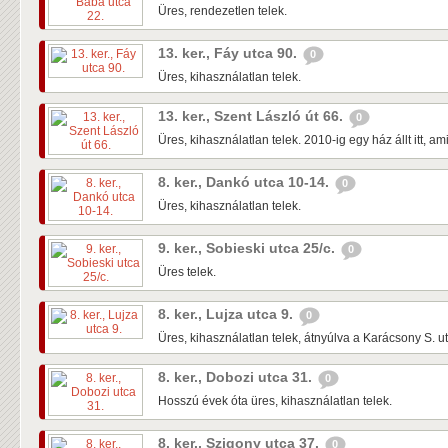
Üres, rendezetlen telek.
13. ker., Fáy utca 90.
0
Üres, kihasználatlan telek.
13. ker., Szent László út 66.
0
Üres, kihasználatlan telek. 2010-ig egy ház állt itt, a
8. ker., Dankó utca 10-14.
0
Üres, kihasználatlan telek.
9. ker., Sobieski utca 25/c.
0
Üres telek.
8. ker., Lujza utca 9.
0
Üres, kihasználatlan telek, átnyúlva a Karácsony S. u
8. ker., Dobozi utca 31.
0
Hosszú évek óta üres, kihasználatlan telek.
8. ker., Szigony utca 37.
0