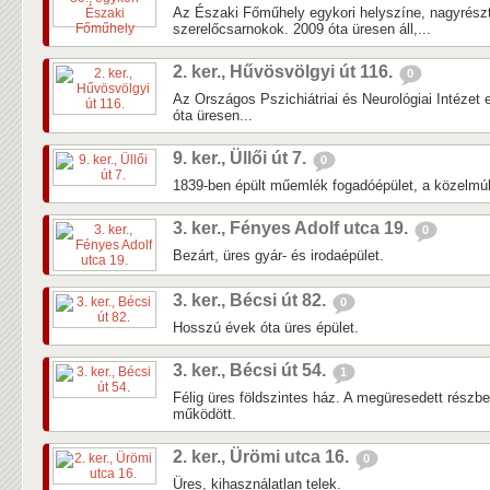
Az Északi Főműhely egykori helyszíne, nagyrés
szerelőcsarnokok. 2009 óta üresen áll,...
2. ker., Hűvösvölgyi út 116.
0
Az Országos Pszichiátriai és Neurológiai Intézet 
óta üresen...
9. ker., Üllői út 7.
0
1839-ben épült műemlék fogadóépület, a közelmúlti
3. ker., Fényes Adolf utca 19.
0
Bezárt, üres gyár- és irodaépület.
3. ker., Bécsi út 82.
0
Hosszú évek óta üres épület.
3. ker., Bécsi út 54.
1
Félig üres földszintes ház. A megüresedett részb
működött.
2. ker., Ürömi utca 16.
0
Üres, kihasználatlan telek.