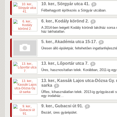
10. ker., Sörgyár utca 41.
0
Félbehagyott építkezés a Sörgyár utcában.
6. ker., Kodály körönd 2.
0
A 2014-ben leégett Kodály köröndi lakóház sorsa 
ház lakhatatlan.
5. ker., Akadémia utca 15-17.
0
Üresen álló épületpár, feltehetően ingatlanfejleszté
13. ker., Lőportár utca 7.
0
Üres, hasznosítatlan telek. Korábban, 2011-ig egy k
13. ker., Kassák Lajos utca-Dózsa Gy. 
sarka
0
ÜRes, kihasználatlan telek. 2013-ig gyógyászati 
egy irodaház...
9. ker., Gubacsi út 91.
0
Bezárt, üres gyárépület.