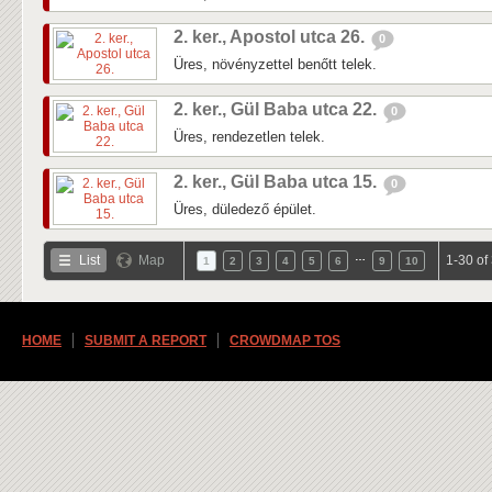
2. ker., Apostol utca 26.
0
Üres, növényzettel benőtt telek.
2. ker., Gül Baba utca 22.
0
Üres, rendezetlen telek.
2. ker., Gül Baba utca 15.
0
Üres, düledező épület.
…
List
Map
1-30 of
1
2
3
4
5
6
9
10
HOME
SUBMIT A REPORT
CROWDMAP TOS