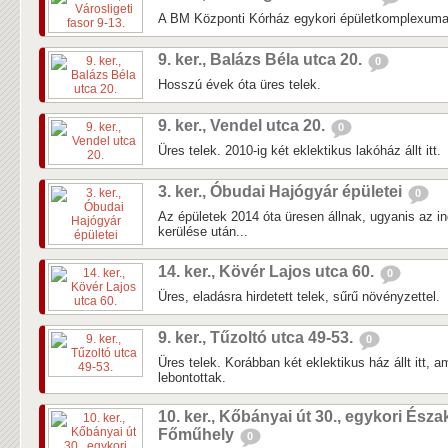
A BM Központi Kórház egykori épületkomplexuma 
9. ker., Balázs Béla utca 20.
0
Hosszú évek óta üres telek.
9. ker., Vendel utca 20.
0
Üres telek. 2010-ig két eklektikus lakóház állt itt.
3. ker., Óbudai Hajógyár épületei
0
Az épületek 2014 óta üresen állnak, ugyanis az in
kerülése után...
14. ker., Kövér Lajos utca 60.
0
Üres, eladásra hirdetett telek, sűrű növényzettel.
9. ker., Tűzoltó utca 49-53.
0
Üres telek. Korábban két eklektikus ház állt itt, 
lebontottak.
10. ker., Kőbányai út 30., egykori Észa
Főműhely
0