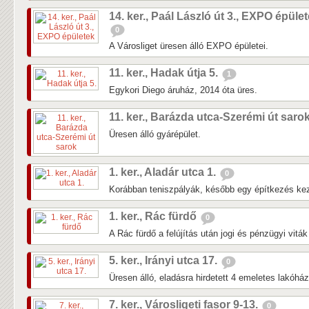
14. ker., Paál László út 3., EXPO épüle
0
A Városliget üresen álló EXPO épületei.
11. ker., Hadak útja 5.
1
Egykori Diego áruház, 2014 óta üres.
11. ker., Barázda utca-Szerémi út saro
Üresen álló gyárépület.
1. ker., Aladár utca 1.
0
Korábban teniszpályák, később egy építkezés kezd
1. ker., Rác fürdő
0
A Rác fürdő a felújítás után jogi és pénzügyi vitá
5. ker., Irányi utca 17.
0
Üresen álló, eladásra hirdetett 4 emeletes lakóhá
7. ker., Városligeti fasor 9-13.
0