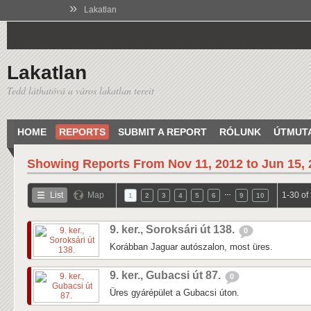
»
Lakatlan
Lakatlan
Tedd láthatóvá a város lakatlan tereit
HOME
REPORTS
SUBMIT A REPORT
RÓLUNK
ÚTMUT
Showing Reports From
Nov 11, 2012 to Jun 15,
…
List
Map
1-30 of
1
2
3
4
5
6
9
10
9. ker., Soroksári út 138.
0
Korábban Jaguar autószalon, most üres.
9. ker., Gubacsi út 87.
0
Üres gyárépület a Gubacsi úton.