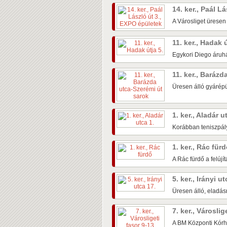
14. ker., Paál L
A Városliget üresen
11. ker., Hadak 
Egykori Diego áruhá
11. ker., Baráz
Üresen álló gyárépü
1. ker., Aladár u
Korábban teniszpály
1. ker., Rác für
A Rác fürdő a felújí
5. ker., Irányi u
Üresen álló, eladás
7. ker., Városlig
A BM Központi Kórh