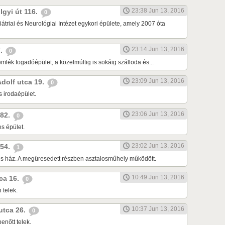
23:38 Jun 13, 2016
lgyi út 116.
0
átriai és Neurológiai Intézet egykori épülete, amely 2007 óta
23:14 Jun 13, 2016
7.
0
lék fogadóépület, a közelmúltig is sokáig szálloda és...
23:09 Jun 13, 2016
Adolf utca 19.
0
s irodaépület.
23:06 Jun 13, 2016
 82.
0
s épület.
23:02 Jun 13, 2016
 54.
1
tes ház. A megüresedett részben asztalosműhely működött.
10:49 Jun 13, 2016
tca 16.
0
 telek.
10:37 Jun 13, 2016
 utca 26.
0
enőtt telek.