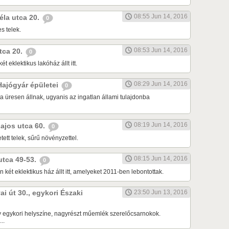
08:55 Jun 14, 2016
Béla utca 20.
0
s telek.
08:53 Jun 14, 2016
utca 20.
0
ét eklektikus lakóház állt itt.
08:29 Jun 14, 2016
 Hajógyár épületei
0
a üresen állnak, ugyanis az ingatlan állami tulajdonba
08:19 Jun 14, 2016
Lajos utca 60.
0
tett telek, sűrű növényzettel.
08:15 Jun 14, 2016
 utca 49-53.
0
 két eklektikus ház állt itt, amelyeket 2011-ben lebontottak.
ai út 30., egykori Északi
23:50 Jun 13, 2016
 egykori helyszíne, nagyrészt műemlék szerelőcsarnokok.
..