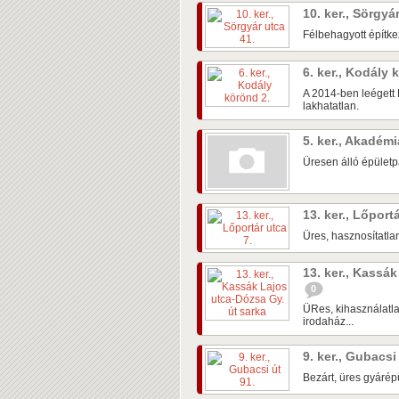
10. ker., Sörgyá
Félbehagyott építke
6. ker., Kodály
A 2014-ben leégett 
lakhatatlan.
5. ker., Akadém
Üresen álló épületpá
13. ker., Lőport
Üres, hasznosítatlan
13. ker., Kassá
0
ÜRes, kihasználatla
irodaház...
9. ker., Gubacsi
Bezárt, üres gyárépü