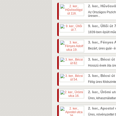
2. ker., Hűvösvö
Az Országos Pszichi
üresen...
9. ker., Üllői út 
1839-ben épült műem
3. ker., Fényes 
Bezárt, üres gyár- é
3. ker., Bécsi út
Hosszú évek óta üre
3. ker., Bécsi út
Félig üres földszin
2. ker., Ürömi u
Üres, kihasználatlan
2. ker., Apostol
Üres, növényzettel b