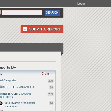
Login
SUBMIT A REPORT
Reports By
Clear
ry
All Categories
300
ÜRES TELEK / VACANT LOT
58
ÜRES ÉPÜLET / VACANT
263
BUILDING
lakó, nyaraló / residential,
76
vacational