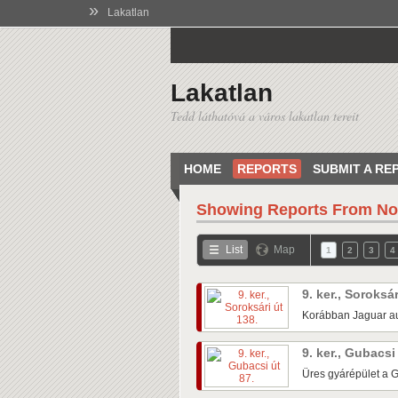
»
Lakatlan
Lakatlan
Tedd láthatóvá a város lakatlan tereit
HOME
REPORTS
SUBMIT A RE
Showing Reports From
No
List
Map
1
2
3
4
9. ker., Soroksá
Korábban Jaguar au
9. ker., Gubacsi
Üres gyárépület a G