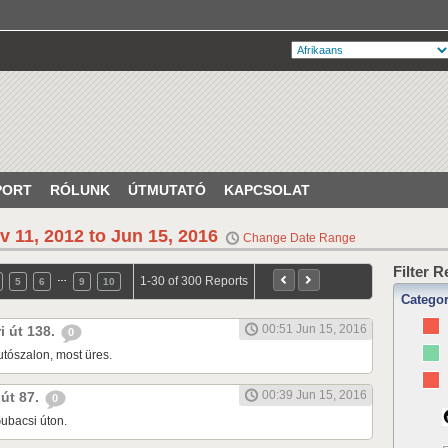
PORT
RÓLUNK
ÚTMUTATÓ
KAPCSOLAT
v 11, 2012 to Jun 15, 2016
Change Date Range
Filter 
…
1-30 of 300 Reports
5
6
9
10
Catego
00:51 Jun 15, 2016
ri út 138.
0
tószalon, most üres.
00:39 Jun 15, 2016
 út 87.
0
ubacsi úton.