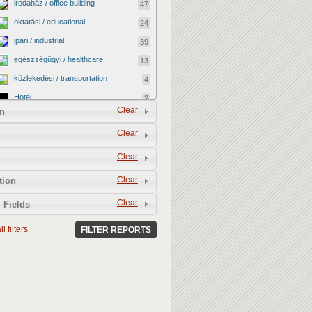
irodaház / office building
47
oktatási / educational
24
ipari / industrial
39
egészségügyi / healthcare
13
közlekedési / transportation
4
Hotel
2
Clear
n
vallási / religious
0
Clear
kormányzati / governmental
2
katonai / military
0
Clear
kereskedelmi / commercial
40
Clear
tion
egyéb / other
12
Clear
 Fields
kulturális / cultural
4
l filters
BEFEJEZETLEN ÉPÜLET /
FILTER REPORTS
13
UNFINISHED BUILDING
LEBONTOTTÁK / DEMOLISHED
3
MEGMENEKÜLT / SAVED
4
Vacant shop
0