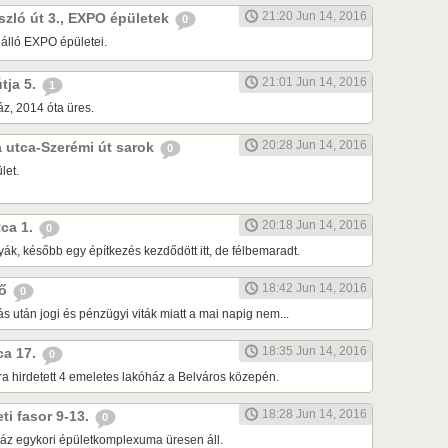
21:20 Jun 14, 2016
ászló út 3., EXPO épületek
0
 álló EXPO épületei.
21:01 Jun 14, 2016
útja 5.
1
z, 2014 óta üres.
20:28 Jun 14, 2016
da utca-Szerémi út sarok
0
let.
20:18 Jun 14, 2016
tca 1.
0
ák, később egy építkezés kezdődött itt, de félbemaradt.
18:42 Jun 14, 2016
dő
0
tás után jogi és pénzügyi viták miatt a mai napig nem...
18:35 Jun 14, 2016
tca 17.
0
ra hirdetett 4 emeletes lakóház a Belváros közepén.
18:28 Jun 14, 2016
eti fasor 9-13.
0
áz egykori épületkomplexuma üresen áll.