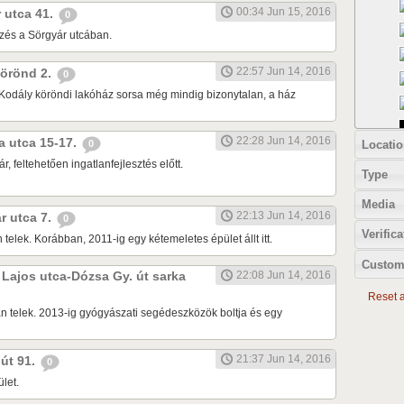
00:34 Jun 15, 2016
r utca 41.
0
zés a Sörgyár utcában.
22:57 Jun 14, 2016
 körönd 2.
0
Kodály köröndi lakóház sorsa még mindig bizonytalan, a ház
22:28 Jun 14, 2016
ia utca 15-17.
Locatio
0
r, feltehetően ingatlanfejlesztés előtt.
Type
Media
22:13 Jun 14, 2016
ár utca 7.
0
Verifica
 telek. Korábban, 2011-ig egy kétemeletes épület állt itt.
Custom
k Lajos utca-Dózsa Gy. út sarka
22:08 Jun 14, 2016
Reset al
n telek. 2013-ig gyógyászati segédeszközök boltja és egy
21:37 Jun 14, 2016
 út 91.
0
let.