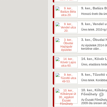
9. ker., Balázs 
Hosszú évek óta üre
9. ker., Vendel 
Üres telek. 2010-ig k
3. ker., Óbudai
Az épületek 2014 ót
kerülése után...
14. ker., Kövér 
Üres, eladásra hirde
9. ker., Tűzoltó
Üres telek. Korábban
10. ker., Kőbány
Főműhely
0
Az Északi Főműhely
2009 óta üresen áll,.