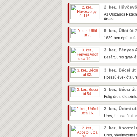
2. ker., Hűvösvö
Az Országos Pszichi
üresen...
9. ker., Üllői út 
1839-ben épült műem
3. ker., Fényes 
Bezárt, üres gyár- é
3. ker., Bécsi út
Hosszú évek óta üre
3. ker., Bécsi út
Félig üres földszin
2. ker., Ürömi u
Üres, kihasználatlan
2. ker., Apostol
Üres, növényzettel b