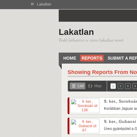
»
Lakatlan
Lakatlan
Tedd láthatóvá a város lakatlan tereit
HOME
REPORTS
SUBMIT A RE
Showing Reports From
No
List
Map
1
2
3
4
9. ker., Soroksá
Korábban Jaguar au
9. ker., Gubacsi
Üres gyárépület a G