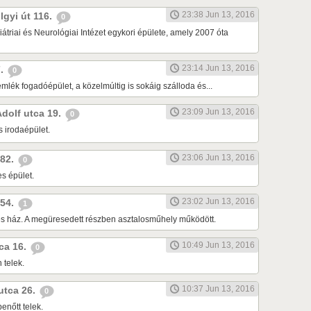
23:38 Jun 13, 2016
lgyi út 116.
0
átriai és Neurológiai Intézet egykori épülete, amely 2007 óta
23:14 Jun 13, 2016
7.
0
lék fogadóépület, a közelmúltig is sokáig szálloda és...
23:09 Jun 13, 2016
Adolf utca 19.
0
s irodaépület.
23:06 Jun 13, 2016
 82.
0
s épület.
23:02 Jun 13, 2016
 54.
1
tes ház. A megüresedett részben asztalosműhely működött.
10:49 Jun 13, 2016
tca 16.
0
 telek.
10:37 Jun 13, 2016
 utca 26.
0
enőtt telek.