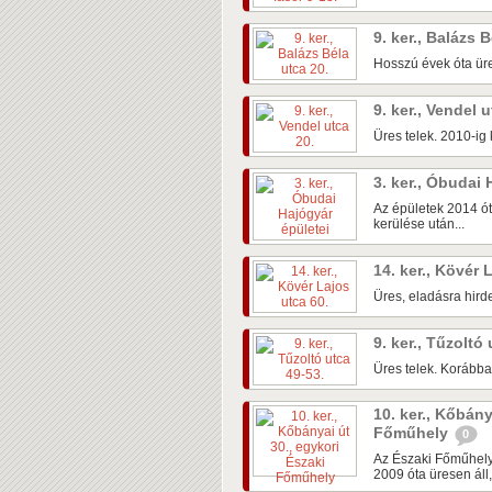
9. ker., Balázs 
Hosszú évek óta üre
9. ker., Vendel 
Üres telek. 2010-ig k
3. ker., Óbudai
Az épületek 2014 ót
kerülése után...
14. ker., Kövér 
Üres, eladásra hirde
9. ker., Tűzoltó
Üres telek. Korábban
10. ker., Kőbány
Főműhely
0
Az Északi Főműhely
2009 óta üresen áll,.