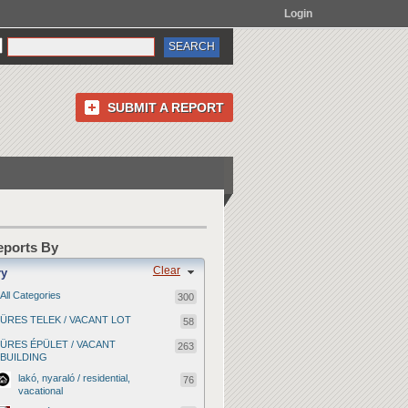
Login
SUBMIT A REPORT
Reports By
Clear
ry
All Categories
300
ÜRES TELEK / VACANT LOT
58
ÜRES ÉPÜLET / VACANT
263
BUILDING
lakó, nyaraló / residential,
76
vacational