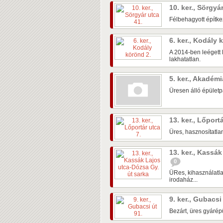
10. ker., Sörgyá
Félbehagyott építke
6. ker., Kodály
A 2014-ben leégett 
lakhatatlan.
5. ker., Akadém
Üresen álló épületpá
13. ker., Lőport
Üres, hasznosítatlan
13. ker., Kassá
0
ÜRes, kihasználatla
irodaház...
9. ker., Gubacsi
Bezárt, üres gyárépü