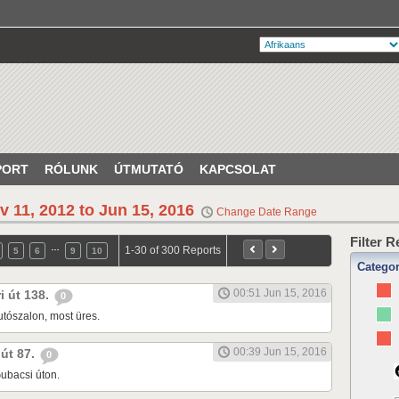
PORT
RÓLUNK
ÚTMUTATÓ
KAPCSOLAT
v 11, 2012 to Jun 15, 2016
Change Date Range
Filter 
…
1-30 of 300 Reports
5
6
9
10
Catego
00:51 Jun 15, 2016
ri út 138.
0
tószalon, most üres.
00:39 Jun 15, 2016
 út 87.
0
ubacsi úton.