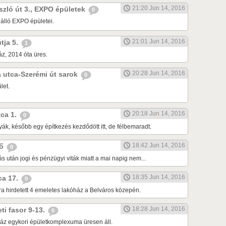
21:20 Jun 14, 2016
ászló út 3., EXPO épületek
0
 álló EXPO épületei.
21:01 Jun 14, 2016
útja 5.
1
z, 2014 óta üres.
20:28 Jun 14, 2016
da utca-Szerémi út sarok
0
let.
20:18 Jun 14, 2016
tca 1.
0
ák, később egy építkezés kezdődött itt, de félbemaradt.
18:42 Jun 14, 2016
dő
0
tás után jogi és pénzügyi viták miatt a mai napig nem...
18:35 Jun 14, 2016
tca 17.
0
ra hirdetett 4 emeletes lakóház a Belváros közepén.
18:28 Jun 14, 2016
eti fasor 9-13.
0
áz egykori épületkomplexuma üresen áll.