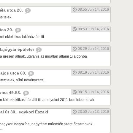
08:55 Jun 14, 2016
Béla utca 20.
0
s telek.
08:53 Jun 14, 2016
utca 20.
0
ét eklektikus lakóház állt itt.
08:29 Jun 14, 2016
 Hajógyár épületei
0
a üresen állnak, ugyanis az ingatlan állami tulajdonba
08:19 Jun 14, 2016
Lajos utca 60.
0
tett telek, sűrű növényzettel.
08:15 Jun 14, 2016
 utca 49-53.
0
 két eklektikus ház állt itt, amelyeket 2011-ben lebontottak.
ai út 30., egykori Északi
23:50 Jun 13, 2016
 egykori helyszíne, nagyrészt műemlék szerelőcsarnokok.
..