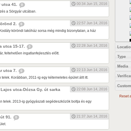
00:34 Jun 15, 2016
r utca 41.
0
zés a Sörgyár utcában.
22:57 Jun 14, 2016
 körönd 2.
0
Kodály köröndi lakóház sorsa még mindig bizonytalan, a ház
22:28 Jun 14, 2016
ia utca 15-17.
Locatio
0
r, feltehetően ingatlanfejlesztés előtt.
Type
Media
22:13 Jun 14, 2016
ár utca 7.
0
Verifica
 telek. Korábban, 2011-ig egy kétemeletes épület állt itt.
Custom
k Lajos utca-Dózsa Gy. út sarka
22:08 Jun 14, 2016
Reset al
n telek. 2013-ig gyógyászati segédeszközök boltja és egy
21:37 Jun 14, 2016
 út 91.
0
let.