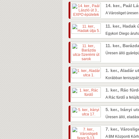
14. ker., Paál L
A Városliget üresen
11. ker., Hadak 
Egykori Diego áruhá
11. ker., Baráz
Üresen álló gyárépü
1. ker., Aladár u
Korábban teniszpály
1. ker., Rác für
A Rác fürdő a felújí
5. ker., Irányi u
Üresen álló, eladás
7. ker., Városlig
A BM Központi Kórh