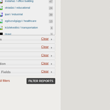
irodaház / office building
47
oktatási / educational
24
ipari / industrial
39
egészségügyi / healthcare
13
közlekedési / transportation
4
Hotel
2
Clear
n
vallási / religious
0
Clear
kormányzati / governmental
2
katonai / military
0
Clear
kereskedelmi / commercial
40
Clear
tion
egyéb / other
12
Clear
 Fields
kulturális / cultural
4
l filters
BEFEJEZETLEN ÉPÜLET /
FILTER REPORTS
13
UNFINISHED BUILDING
LEBONTOTTÁK / DEMOLISHED
3
MEGMENEKÜLT / SAVED
4
Vacant shop
0