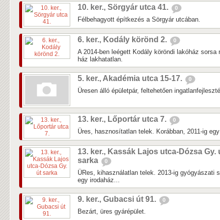
10. ker., Sörgyár utca 41.
0
Félbehagyott építkezés a Sörgyár utcában.
6. ker., Kodály körönd 2.
0
A 2014-ben leégett Kodály köröndi lakóház sorsa 
ház lakhatatlan.
5. ker., Akadémia utca 15-17.
0
Üresen álló épületpár, feltehetően ingatlanfejleszté
13. ker., Lőportár utca 7.
0
Üres, hasznosítatlan telek. Korábban, 2011-ig egy k
13. ker., Kassák Lajos utca-Dózsa Gy. 
sarka
0
ÜRes, kihasználatlan telek. 2013-ig gyógyászati 
egy irodaház...
9. ker., Gubacsi út 91.
0
Bezárt, üres gyárépület.