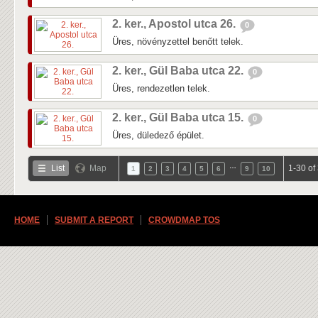
2. ker., Apostol utca 26.
0
Üres, növényzettel benőtt telek.
2. ker., Gül Baba utca 22.
0
Üres, rendezetlen telek.
2. ker., Gül Baba utca 15.
0
Üres, düledező épület.
…
List
Map
1-30 of
1
2
3
4
5
6
9
10
HOME
SUBMIT A REPORT
CROWDMAP TOS