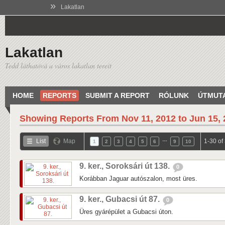
»
Lakatlan
Lakatlan
Tedd láthatóvá a város lakatlan tereit
HOME
REPORTS
SUBMIT A REPORT
RÓLUNK
ÚTMUT
Showing Reports From
Nov 11, 2012 to Jun 15,
…
List
Map
1-30 of
1
2
3
4
5
6
9
10
9. ker., Soroksári út 138.
0
Korábban Jaguar autószalon, most üres.
9. ker., Gubacsi út 87.
0
Üres gyárépület a Gubacsi úton.