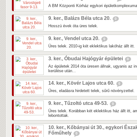
A BM Központi Kórház egykori épületkomplexuma 
9. ker., Balázs Béla utca 20.
0
Hosszú évek óta üres telek.
9. ker., Vendel utca 20.
0
Üres telek. 2010-ig két eklektikus lakóház állt itt.
3. ker., Óbudai Hajógyár épületei
0
Az épületek 2014 óta üresen állnak, ugyanis az in
kerülése után...
14. ker., Kövér Lajos utca 60.
0
Üres, eladásra hirdetett telek, sűrű növényzettel.
9. ker., Tűzoltó utca 49-53.
0
Üres telek. Korábban két eklektikus ház állt itt, 
lebontottak.
10. ker., Kőbányai út 30., egykori Észa
Főműhely
0