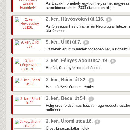
Az Északi Főműhely egykori helyszíne, nagyrés
szerelőcsarnokok. 2009 óta üresen áll,...
2. ker., Hűvösvölgyi út 116.
0
Az Országos Pszichiátriai és Neurológiai Intézet 
óta üresen...
9. ker., Üllői út 7.
0
1839-ben épült műemlék fogadóépület, a közelmúlti
3. ker., Fényes Adolf utca 19.
0
Bezárt, üres gyár- és irodaépület.
3. ker., Bécsi út 82.
0
Hosszú évek óta üres épület.
3. ker., Bécsi út 54.
1
Félig üres földszintes ház. A megüresedett részb
működött.
2. ker., Ürömi utca 16.
0
Üres, kihasználatlan telek.