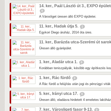
14. ker., Paál László út 3., EXPO épüle
0
A Városliget üresen álló EXPO épületei.
11. ker., Hadak útja 5.
1
Egykori Diego áruház, 2014 óta üres.
11. ker., Barázda utca-Szerémi út saro
Üresen álló gyárépület.
1. ker., Aladár utca 1.
0
Korábban teniszpályák, később egy építkezés kezd
1. ker., Rác fürdő
0
A Rác fürdő a felújítás után jogi és pénzügyi vitá
5. ker., Irányi utca 17.
0
Üresen álló, eladásra hirdetett 4 emeletes lakóhá
7. ker., Városligeti fasor 9-13.
0