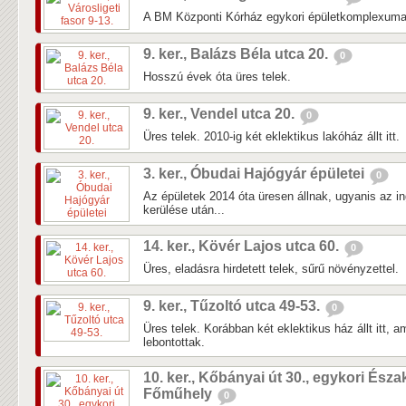
A BM Központi Kórház egykori épületkomplexuma 
9. ker., Balázs Béla utca 20.
0
Hosszú évek óta üres telek.
9. ker., Vendel utca 20.
0
Üres telek. 2010-ig két eklektikus lakóház állt itt.
3. ker., Óbudai Hajógyár épületei
0
Az épületek 2014 óta üresen állnak, ugyanis az in
kerülése után...
14. ker., Kövér Lajos utca 60.
0
Üres, eladásra hirdetett telek, sűrű növényzettel.
9. ker., Tűzoltó utca 49-53.
0
Üres telek. Korábban két eklektikus ház állt itt, 
lebontottak.
10. ker., Kőbányai út 30., egykori Észa
Főműhely
0