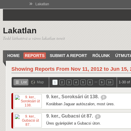
»
Lakatlan
Lakatlan
Tedd láthatóvá a város lakatlan tereit
HOME
REPORTS
SUBMIT A REPORT
RÓLUNK
ÚTMUT
Showing Reports From
Nov 11, 2012 to Jun 15,
…
List
Map
1-30 of
1
2
3
4
5
6
9
10
9. ker., Soroksári út 138.
0
Korábban Jaguar autószalon, most üres.
9. ker., Gubacsi út 87.
0
Üres gyárépület a Gubacsi úton.