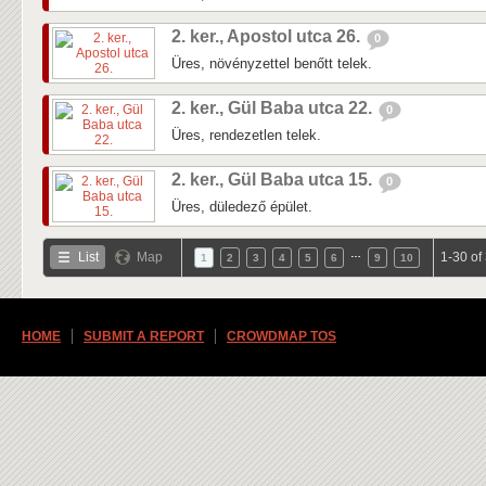
2. ker., Apostol utca 26.
0
Üres, növényzettel benőtt telek.
2. ker., Gül Baba utca 22.
0
Üres, rendezetlen telek.
2. ker., Gül Baba utca 15.
0
Üres, düledező épület.
…
List
Map
1-30 of
1
2
3
4
5
6
9
10
HOME
SUBMIT A REPORT
CROWDMAP TOS