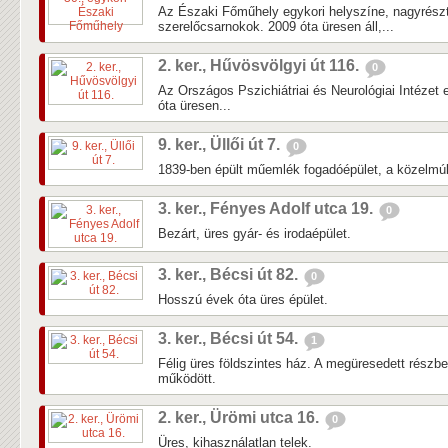
Az Északi Főműhely egykori helyszíne, nagyrés
szerelőcsarnokok. 2009 óta üresen áll,...
2. ker., Hűvösvölgyi út 116.
0
Az Országos Pszichiátriai és Neurológiai Intézet 
óta üresen...
9. ker., Üllői út 7.
0
1839-ben épült műemlék fogadóépület, a közelmúlti
3. ker., Fényes Adolf utca 19.
0
Bezárt, üres gyár- és irodaépület.
3. ker., Bécsi út 82.
0
Hosszú évek óta üres épület.
3. ker., Bécsi út 54.
1
Félig üres földszintes ház. A megüresedett részb
működött.
2. ker., Ürömi utca 16.
0
Üres, kihasználatlan telek.