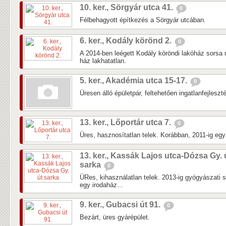
10. ker., Sörgyár utca 41.
0
Félbehagyott építkezés a Sörgyár utcában.
6. ker., Kodály körönd 2.
0
A 2014-ben leégett Kodály köröndi lakóház sorsa 
ház lakhatatlan.
5. ker., Akadémia utca 15-17.
0
Üresen álló épületpár, feltehetően ingatlanfejleszté
13. ker., Lőportár utca 7.
0
Üres, hasznosítatlan telek. Korábban, 2011-ig egy k
13. ker., Kassák Lajos utca-Dózsa Gy. 
sarka
0
ÜRes, kihasználatlan telek. 2013-ig gyógyászati 
egy irodaház...
9. ker., Gubacsi út 91.
0
Bezárt, üres gyárépület.