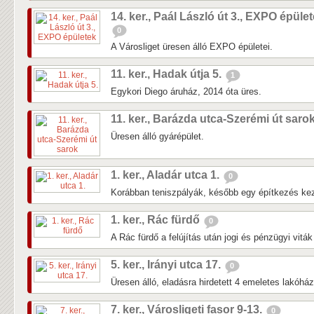
14. ker., Paál László út 3., EXPO épüle
0
A Városliget üresen álló EXPO épületei.
11. ker., Hadak útja 5.
1
Egykori Diego áruház, 2014 óta üres.
11. ker., Barázda utca-Szerémi út saro
Üresen álló gyárépület.
1. ker., Aladár utca 1.
0
Korábban teniszpályák, később egy építkezés kezd
1. ker., Rác fürdő
0
A Rác fürdő a felújítás után jogi és pénzügyi vitá
5. ker., Irányi utca 17.
0
Üresen álló, eladásra hirdetett 4 emeletes lakóhá
7. ker., Városligeti fasor 9-13.
0