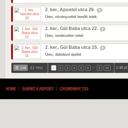
2. ker., Apostol utca 26.
0
Üres, növényzettel benőtt telek.
2. ker., Gül Baba utca 22.
0
Üres, rendezetlen telek.
2. ker., Gül Baba utca 15.
0
Üres, düledező épület.
…
List
Map
1-30 of
1
2
3
4
5
6
9
10
HOME
SUBMIT A REPORT
CROWDMAP TOS