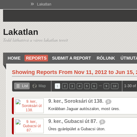
»
Lakatlan
Lakatlan
Tedd láthatóvá a város lakatlan tereit
HOME
REPORTS
SUBMIT A REPORT
RÓLUNK
ÚTMUT
Showing Reports From
Nov 11, 2012 to Jun 15,
…
List
Map
1-30 of
1
2
3
4
5
6
9
10
9. ker., Soroksári út 138.
0
Korábban Jaguar autószalon, most üres.
9. ker., Gubacsi út 87.
0
Üres gyárépület a Gubacsi úton.