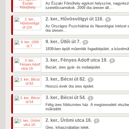
Az Északi Főműhely egykori helyszíne, nagyrés
szerelőcsarnokok. 2009 óta üresen áll,...
2. ker., Hűvösvölgyi út 116.
0
Az Országos Pszichiátriai és Neurológiai Intézet 
óta üresen...
9. ker., Üllői út 7.
0
1839-ben épült műemlék fogadóépület, a közelmúlti
3. ker., Fényes Adolf utca 19.
0
Bezárt, üres gyár- és irodaépület.
3. ker., Bécsi út 82.
0
Hosszú évek óta üres épület.
3. ker., Bécsi út 54.
1
Félig üres földszintes ház. A megüresedett részb
működött.
2. ker., Ürömi utca 16.
0
Üres, kihasználatlan telek.