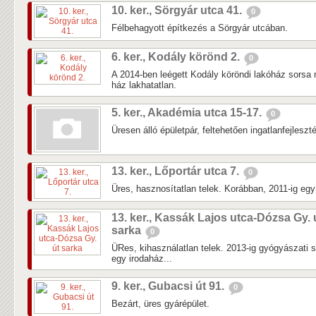
10. ker., Sörgyár utca 41.
0
Félbehagyott építkezés a Sörgyár utcában.
6. ker., Kodály körönd 2.
0
A 2014-ben leégett Kodály köröndi lakóház sorsa 
ház lakhatatlan.
5. ker., Akadémia utca 15-17.
0
Üresen álló épületpár, feltehetően ingatlanfejleszté
13. ker., Lőportár utca 7.
0
Üres, hasznosítatlan telek. Korábban, 2011-ig egy k
13. ker., Kassák Lajos utca-Dózsa Gy. 
sarka
0
ÜRes, kihasználatlan telek. 2013-ig gyógyászati 
egy irodaház...
9. ker., Gubacsi út 91.
0
Bezárt, üres gyárépület.