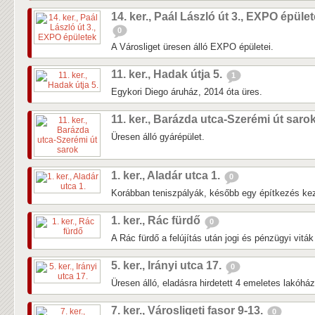
14. ker., Paál László út 3., EXPO épüle
0
A Városliget üresen álló EXPO épületei.
11. ker., Hadak útja 5.
1
Egykori Diego áruház, 2014 óta üres.
11. ker., Barázda utca-Szerémi út saro
Üresen álló gyárépület.
1. ker., Aladár utca 1.
0
Korábban teniszpályák, később egy építkezés kezd
1. ker., Rác fürdő
0
A Rác fürdő a felújítás után jogi és pénzügyi vitá
5. ker., Irányi utca 17.
0
Üresen álló, eladásra hirdetett 4 emeletes lakóhá
7. ker., Városligeti fasor 9-13.
0