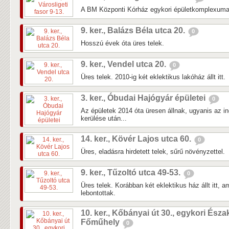
A BM Központi Kórház egykori épületkomplexuma 
9. ker., Balázs Béla utca 20.
0
Hosszú évek óta üres telek.
9. ker., Vendel utca 20.
0
Üres telek. 2010-ig két eklektikus lakóház állt itt.
3. ker., Óbudai Hajógyár épületei
0
Az épületek 2014 óta üresen állnak, ugyanis az in
kerülése után...
14. ker., Kövér Lajos utca 60.
0
Üres, eladásra hirdetett telek, sűrű növényzettel.
9. ker., Tűzoltó utca 49-53.
0
Üres telek. Korábban két eklektikus ház állt itt, 
lebontottak.
10. ker., Kőbányai út 30., egykori Észa
Főműhely
0