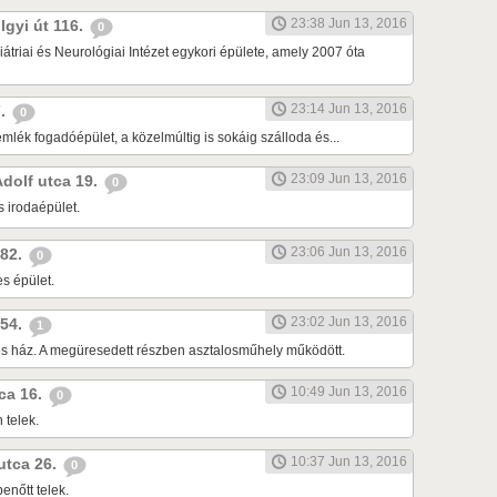
23:38 Jun 13, 2016
lgyi út 116.
0
átriai és Neurológiai Intézet egykori épülete, amely 2007 óta
23:14 Jun 13, 2016
7.
0
lék fogadóépület, a közelmúltig is sokáig szálloda és...
23:09 Jun 13, 2016
Adolf utca 19.
0
s irodaépület.
23:06 Jun 13, 2016
 82.
0
s épület.
23:02 Jun 13, 2016
 54.
1
tes ház. A megüresedett részben asztalosműhely működött.
10:49 Jun 13, 2016
tca 16.
0
 telek.
10:37 Jun 13, 2016
 utca 26.
0
enőtt telek.