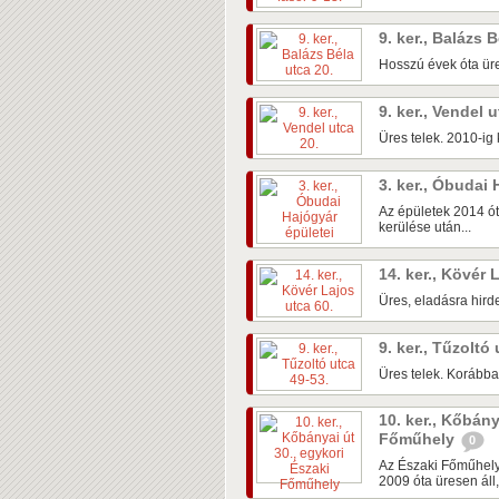
9. ker., Balázs 
Hosszú évek óta üre
9. ker., Vendel 
Üres telek. 2010-ig k
3. ker., Óbudai
Az épületek 2014 ót
kerülése után...
14. ker., Kövér 
Üres, eladásra hirde
9. ker., Tűzoltó
Üres telek. Korábban
10. ker., Kőbány
Főműhely
0
Az Északi Főműhely
2009 óta üresen áll,.