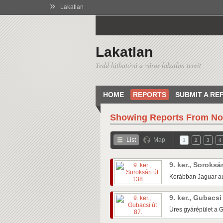
»
Lakatlan
Lakatlan
Tedd láthatóvá a város lakatlan tereit
HOME
REPORTS
SUBMIT A RE
Showing Reports From
No
List
Map
1
2
3
4
9. ker., Soroksá
Korábban Jaguar au
9. ker., Gubacsi
Üres gyárépület a G