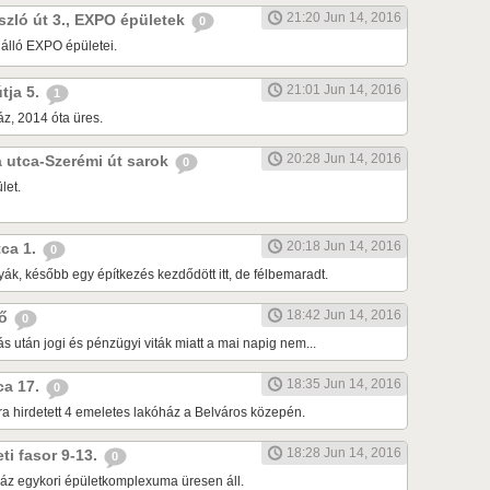
21:20 Jun 14, 2016
ászló út 3., EXPO épületek
0
 álló EXPO épületei.
21:01 Jun 14, 2016
útja 5.
1
z, 2014 óta üres.
20:28 Jun 14, 2016
da utca-Szerémi út sarok
0
let.
20:18 Jun 14, 2016
tca 1.
0
ák, később egy építkezés kezdődött itt, de félbemaradt.
18:42 Jun 14, 2016
dő
0
tás után jogi és pénzügyi viták miatt a mai napig nem...
18:35 Jun 14, 2016
tca 17.
0
ra hirdetett 4 emeletes lakóház a Belváros közepén.
18:28 Jun 14, 2016
eti fasor 9-13.
0
áz egykori épületkomplexuma üresen áll.