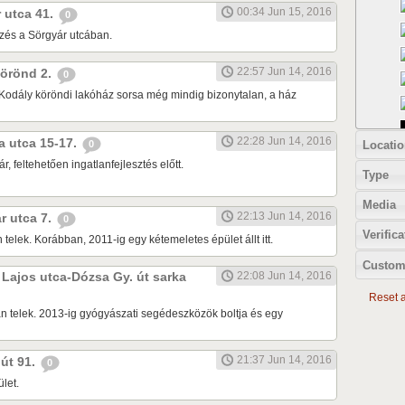
00:34 Jun 15, 2016
r utca 41.
0
zés a Sörgyár utcában.
22:57 Jun 14, 2016
 körönd 2.
0
Kodály köröndi lakóház sorsa még mindig bizonytalan, a ház
22:28 Jun 14, 2016
ia utca 15-17.
Locatio
0
r, feltehetően ingatlanfejlesztés előtt.
Type
Media
22:13 Jun 14, 2016
ár utca 7.
0
Verifica
 telek. Korábban, 2011-ig egy kétemeletes épület állt itt.
Custom
k Lajos utca-Dózsa Gy. út sarka
22:08 Jun 14, 2016
Reset al
n telek. 2013-ig gyógyászati segédeszközök boltja és egy
21:37 Jun 14, 2016
 út 91.
0
let.