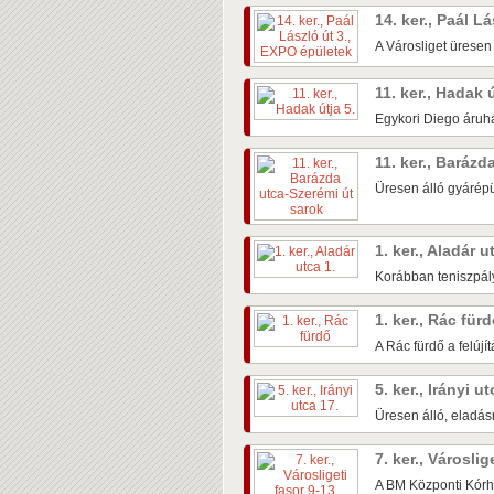
14. ker., Paál L
A Városliget üresen
11. ker., Hadak 
Egykori Diego áruhá
11. ker., Baráz
Üresen álló gyárépü
1. ker., Aladár u
Korábban teniszpály
1. ker., Rác für
A Rác fürdő a felújí
5. ker., Irányi u
Üresen álló, eladás
7. ker., Városlig
A BM Központi Kórh