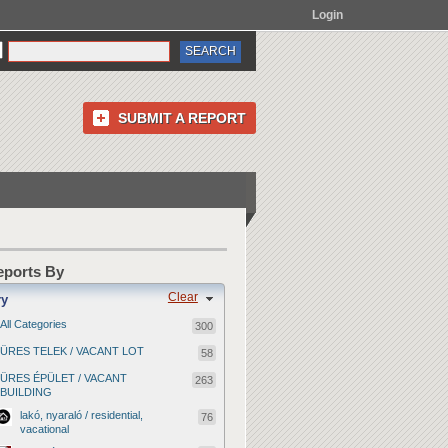
Login
SUBMIT A REPORT
Reports By
Clear
ry
All Categories
300
ÜRES TELEK / VACANT LOT
58
ÜRES ÉPÜLET / VACANT
263
BUILDING
lakó, nyaraló / residential,
76
vacational