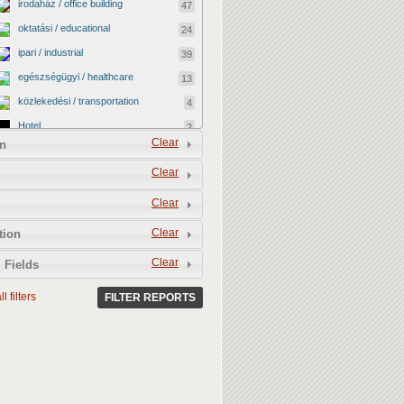
irodaház / office building
47
oktatási / educational
24
ipari / industrial
39
egészségügyi / healthcare
13
közlekedési / transportation
4
Hotel
2
Clear
n
vallási / religious
0
Clear
kormányzati / governmental
2
katonai / military
0
Clear
kereskedelmi / commercial
40
Clear
tion
egyéb / other
12
Clear
 Fields
kulturális / cultural
4
l filters
BEFEJEZETLEN ÉPÜLET /
FILTER REPORTS
13
UNFINISHED BUILDING
LEBONTOTTÁK / DEMOLISHED
3
MEGMENEKÜLT / SAVED
4
Vacant shop
0