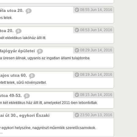
08:55 Jun 14, 2016
Béla utca 20.
0
s telek.
08:53 Jun 14, 2016
utca 20.
0
ét eklektikus lakóház állt itt.
08:29 Jun 14, 2016
 Hajógyár épületei
0
a üresen állnak, ugyanis az ingatlan állami tulajdonba
08:19 Jun 14, 2016
Lajos utca 60.
0
tett telek, sűrű növényzettel.
08:15 Jun 14, 2016
 utca 49-53.
0
 két eklektikus ház állt itt, amelyeket 2011-ben lebontottak.
ai út 30., egykori Északi
23:50 Jun 13, 2016
 egykori helyszíne, nagyrészt műemlék szerelőcsarnokok.
..