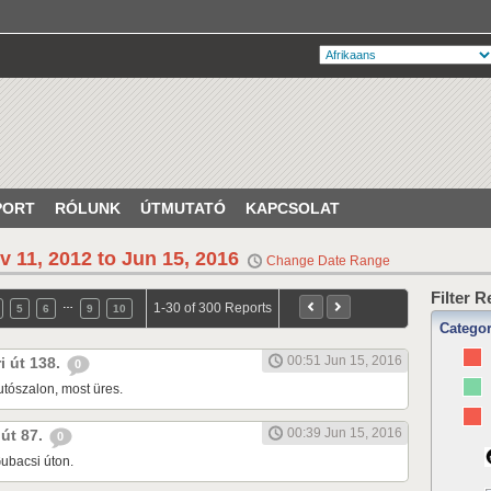
PORT
RÓLUNK
ÚTMUTATÓ
KAPCSOLAT
v 11, 2012 to Jun 15, 2016
Change Date Range
Filter 
…
1-30 of 300 Reports
5
6
9
10
Catego
00:51 Jun 15, 2016
ri út 138.
0
tószalon, most üres.
00:39 Jun 15, 2016
 út 87.
0
ubacsi úton.