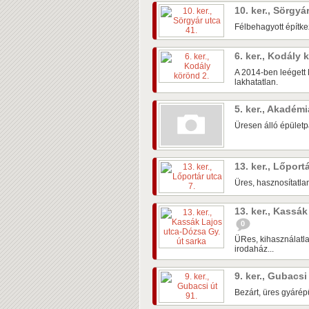
10. ker., Sörgyá
Félbehagyott építke
6. ker., Kodály
A 2014-ben leégett 
lakhatatlan.
5. ker., Akadém
Üresen álló épületpá
13. ker., Lőport
Üres, hasznosítatlan
13. ker., Kassá
0
ÜRes, kihasználatla
irodaház...
9. ker., Gubacsi
Bezárt, üres gyárépü