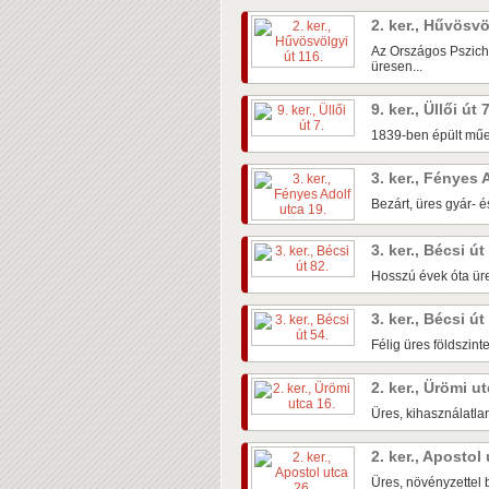
2. ker., Hűvösvö
Az Országos Pszichi
üresen...
9. ker., Üllői út 
1839-ben épült műem
3. ker., Fényes 
Bezárt, üres gyár- é
3. ker., Bécsi út
Hosszú évek óta üre
3. ker., Bécsi út
Félig üres földszin
2. ker., Ürömi u
Üres, kihasználatlan
2. ker., Apostol
Üres, növényzettel b