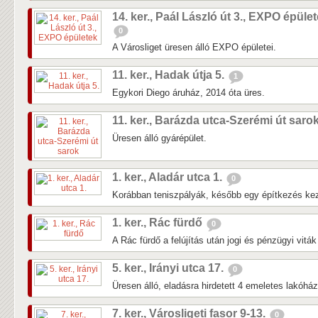
14. ker., Paál László út 3., EXPO épüle
0
A Városliget üresen álló EXPO épületei.
11. ker., Hadak útja 5.
1
Egykori Diego áruház, 2014 óta üres.
11. ker., Barázda utca-Szerémi út saro
Üresen álló gyárépület.
1. ker., Aladár utca 1.
0
Korábban teniszpályák, később egy építkezés kezd
1. ker., Rác fürdő
0
A Rác fürdő a felújítás után jogi és pénzügyi vitá
5. ker., Irányi utca 17.
0
Üresen álló, eladásra hirdetett 4 emeletes lakóhá
7. ker., Városligeti fasor 9-13.
0