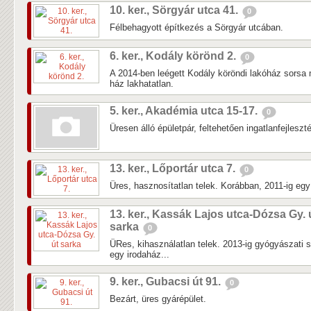
10. ker., Sörgyár utca 41.
0
Félbehagyott építkezés a Sörgyár utcában.
6. ker., Kodály körönd 2.
0
A 2014-ben leégett Kodály köröndi lakóház sorsa 
ház lakhatatlan.
5. ker., Akadémia utca 15-17.
0
Üresen álló épületpár, feltehetően ingatlanfejleszté
13. ker., Lőportár utca 7.
0
Üres, hasznosítatlan telek. Korábban, 2011-ig egy k
13. ker., Kassák Lajos utca-Dózsa Gy. 
sarka
0
ÜRes, kihasználatlan telek. 2013-ig gyógyászati 
egy irodaház...
9. ker., Gubacsi út 91.
0
Bezárt, üres gyárépület.