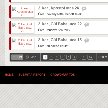
2. ker., Apostol utca 26.
0
Üres, növényzettel benőtt telek.
2. ker., Gül Baba utca 22.
0
Üres, rendezetlen telek.
2. ker., Gül Baba utca 15.
0
Üres, düledező épület.
…
List
Map
1-30 of
1
2
3
4
5
6
9
10
HOME
SUBMIT A REPORT
CROWDMAP TOS