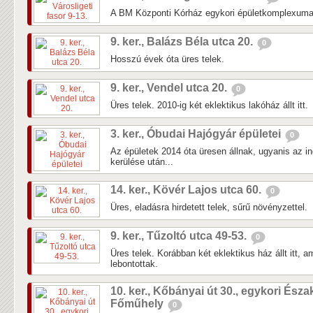
A BM Központi Kórház egykori épületkomplexuma 
9. ker., Balázs Béla utca 20.
0
Hosszú évek óta üres telek.
9. ker., Vendel utca 20.
0
Üres telek. 2010-ig két eklektikus lakóház állt itt.
3. ker., Óbudai Hajógyár épületei
0
Az épületek 2014 óta üresen állnak, ugyanis az in
kerülése után...
14. ker., Kövér Lajos utca 60.
0
Üres, eladásra hirdetett telek, sűrű növényzettel.
9. ker., Tűzoltó utca 49-53.
0
Üres telek. Korábban két eklektikus ház állt itt, 
lebontottak.
10. ker., Kőbányai út 30., egykori Észa
Főműhely
0