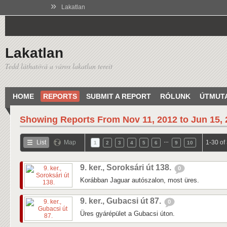
»
Lakatlan
Lakatlan
Tedd láthatóvá a város lakatlan tereit
HOME
REPORTS
SUBMIT A REPORT
RÓLUNK
ÚTMUT
Showing Reports From
Nov 11, 2012 to Jun 15,
…
List
Map
1-30 of
1
2
3
4
5
6
9
10
9. ker., Soroksári út 138.
0
Korábban Jaguar autószalon, most üres.
9. ker., Gubacsi út 87.
0
Üres gyárépület a Gubacsi úton.