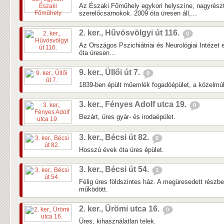
Az Északi Főműhely egykori helyszíne, nagyrés
szerelőcsarnokok. 2009 óta üresen áll,...
2. ker., Hűvösvölgyi út 116.
0
Az Országos Pszichiátriai és Neurológiai Intézet 
óta üresen...
9. ker., Üllői út 7.
0
1839-ben épült műemlék fogadóépület, a közelmúlti
3. ker., Fényes Adolf utca 19.
0
Bezárt, üres gyár- és irodaépület.
3. ker., Bécsi út 82.
0
Hosszú évek óta üres épület.
3. ker., Bécsi út 54.
1
Félig üres földszintes ház. A megüresedett részb
működött.
2. ker., Ürömi utca 16.
0
Üres, kihasználatlan telek.