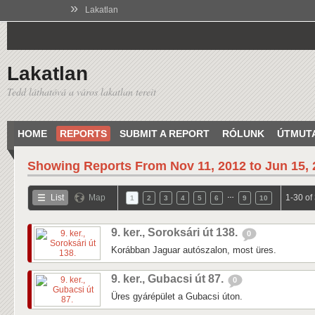
»
Lakatlan
Lakatlan
Tedd láthatóvá a város lakatlan tereit
HOME
REPORTS
SUBMIT A REPORT
RÓLUNK
ÚTMUT
Showing Reports From
Nov 11, 2012 to Jun 15,
…
List
Map
1-30 of
1
2
3
4
5
6
9
10
9. ker., Soroksári út 138.
0
Korábban Jaguar autószalon, most üres.
9. ker., Gubacsi út 87.
0
Üres gyárépület a Gubacsi úton.