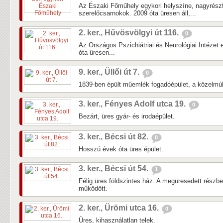
Az Északi Főműhely egykori helyszíne, nagyrés
szerelőcsarnokok. 2009 óta üresen áll,...
2. ker., Hűvösvölgyi út 116.
0
Az Országos Pszichiátriai és Neurológiai Intézet 
óta üresen...
9. ker., Üllői út 7.
0
1839-ben épült műemlék fogadóépület, a közelmúlti
3. ker., Fényes Adolf utca 19.
0
Bezárt, üres gyár- és irodaépület.
3. ker., Bécsi út 82.
0
Hosszú évek óta üres épület.
3. ker., Bécsi út 54.
1
Félig üres földszintes ház. A megüresedett részb
működött.
2. ker., Ürömi utca 16.
0
Üres, kihasználatlan telek.