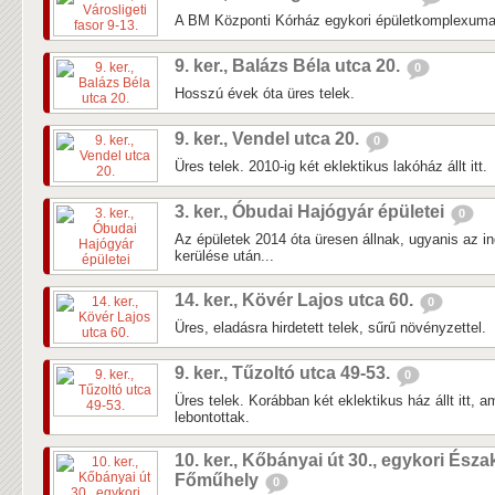
A BM Központi Kórház egykori épületkomplexuma 
9. ker., Balázs Béla utca 20.
0
Hosszú évek óta üres telek.
9. ker., Vendel utca 20.
0
Üres telek. 2010-ig két eklektikus lakóház állt itt.
3. ker., Óbudai Hajógyár épületei
0
Az épületek 2014 óta üresen állnak, ugyanis az in
kerülése után...
14. ker., Kövér Lajos utca 60.
0
Üres, eladásra hirdetett telek, sűrű növényzettel.
9. ker., Tűzoltó utca 49-53.
0
Üres telek. Korábban két eklektikus ház állt itt, 
lebontottak.
10. ker., Kőbányai út 30., egykori Észa
Főműhely
0