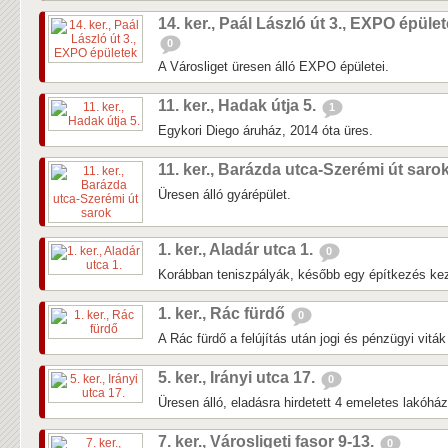
14. ker., Paál László út 3., EXPO épüle
0
A Városliget üresen álló EXPO épületei.
11. ker., Hadak útja 5.
1
Egykori Diego áruház, 2014 óta üres.
11. ker., Barázda utca-Szerémi út saro
Üresen álló gyárépület.
1. ker., Aladár utca 1.
0
Korábban teniszpályák, később egy építkezés kezd
1. ker., Rác fürdő
0
A Rác fürdő a felújítás után jogi és pénzügyi vitá
5. ker., Irányi utca 17.
0
Üresen álló, eladásra hirdetett 4 emeletes lakóhá
7. ker., Városligeti fasor 9-13.
0