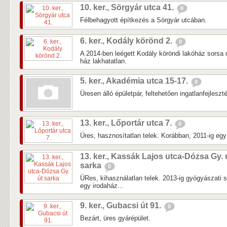
10. ker., Sörgyár utca 41.
0
Félbehagyott építkezés a Sörgyár utcában.
6. ker., Kodály körönd 2.
0
A 2014-ben leégett Kodály köröndi lakóház sorsa 
ház lakhatatlan.
5. ker., Akadémia utca 15-17.
0
Üresen álló épületpár, feltehetően ingatlanfejleszté
13. ker., Lőportár utca 7.
0
Üres, hasznosítatlan telek. Korábban, 2011-ig egy k
13. ker., Kassák Lajos utca-Dózsa Gy. 
sarka
0
ÜRes, kihasználatlan telek. 2013-ig gyógyászati 
egy irodaház...
9. ker., Gubacsi út 91.
0
Bezárt, üres gyárépület.