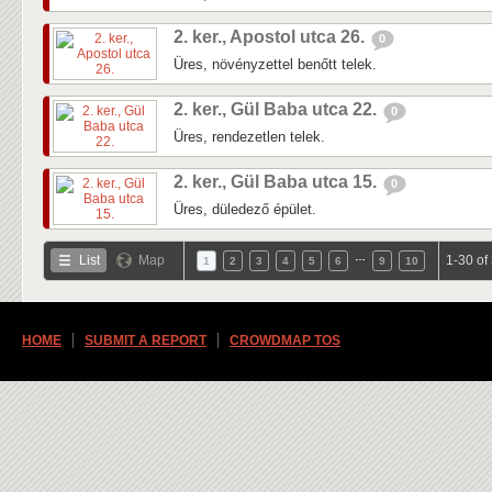
2. ker., Apostol utca 26.
0
Üres, növényzettel benőtt telek.
2. ker., Gül Baba utca 22.
0
Üres, rendezetlen telek.
2. ker., Gül Baba utca 15.
0
Üres, düledező épület.
…
List
Map
1-30 of
1
2
3
4
5
6
9
10
HOME
SUBMIT A REPORT
CROWDMAP TOS