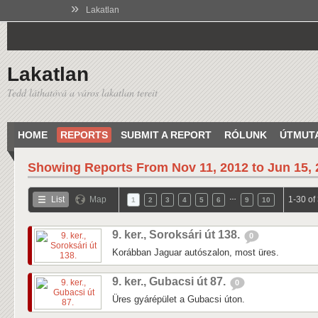
»
Lakatlan
Lakatlan
Tedd láthatóvá a város lakatlan tereit
HOME
REPORTS
SUBMIT A REPORT
RÓLUNK
ÚTMUT
Showing Reports From
Nov 11, 2012 to Jun 15,
…
List
Map
1-30 of
1
2
3
4
5
6
9
10
9. ker., Soroksári út 138.
0
Korábban Jaguar autószalon, most üres.
9. ker., Gubacsi út 87.
0
Üres gyárépület a Gubacsi úton.