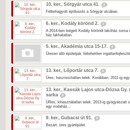
10. ker., Sörgyár utca 41.
0
Félbehagyott építkezés a Sörgyár utcában.
6. ker., Kodály körönd 2.
0
A 2014-ben leégett Kodály köröndi lakóház sorsa 
ház lakhatatlan.
5. ker., Akadémia utca 15-17.
0
Üresen álló épületpár, feltehetően ingatlanfejleszté
13. ker., Lőportár utca 7.
0
Üres, hasznosítatlan telek. Korábban, 2011-ig egy k
13. ker., Kassák Lajos utca-Dózsa Gy. 
sarka
0
ÜRes, kihasználatlan telek. 2013-ig gyógyászati 
egy irodaház...
9. ker., Gubacsi út 91.
0
Bezárt, üres gyárépület.