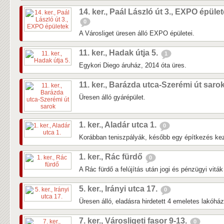
14. ker., Paál László út 3., EXPO épüle
0
A Városliget üresen álló EXPO épületei.
11. ker., Hadak útja 5.
1
Egykori Diego áruház, 2014 óta üres.
11. ker., Barázda utca-Szerémi út saro
Üresen álló gyárépület.
1. ker., Aladár utca 1.
0
Korábban teniszpályák, később egy építkezés kezd
1. ker., Rác fürdő
0
A Rác fürdő a felújítás után jogi és pénzügyi vitá
5. ker., Irányi utca 17.
0
Üresen álló, eladásra hirdetett 4 emeletes lakóhá
7. ker., Városligeti fasor 9-13.
0