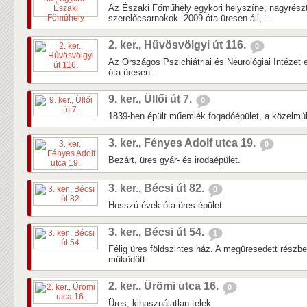
Az Északi Főműhely egykori helyszíne, nagyrés
szerelőcsarnokok. 2009 óta üresen áll,...
2. ker., Hűvösvölgyi út 116.
0
Az Országos Pszichiátriai és Neurológiai Intézet 
óta üresen...
9. ker., Üllői út 7.
0
1839-ben épült műemlék fogadóépület, a közelmúlti
3. ker., Fényes Adolf utca 19.
0
Bezárt, üres gyár- és irodaépület.
3. ker., Bécsi út 82.
0
Hosszú évek óta üres épület.
3. ker., Bécsi út 54.
1
Félig üres földszintes ház. A megüresedett részb
működött.
2. ker., Ürömi utca 16.
0
Üres, kihasználatlan telek.