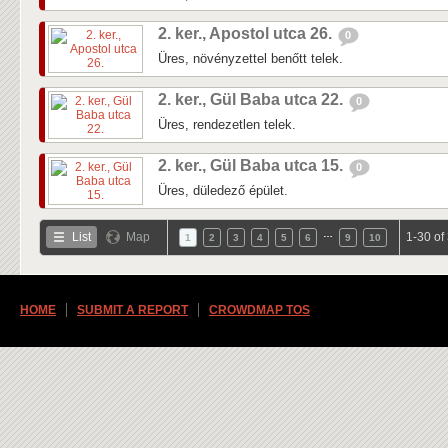
2. ker., Apostol utca 26.
0
Üres, növényzettel benőtt telek.
2. ker., Gül Baba utca 22.
0
Üres, rendezetlen telek.
2. ker., Gül Baba utca 15.
0
Üres, düledező épület.
…
List
Map
1-30 of
1
2
3
4
5
6
9
10
HOME
SUBMIT A REPORT
CROWDMAP TOS