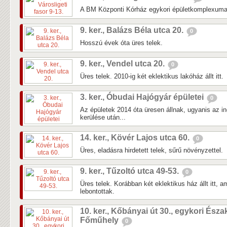
A BM Központi Kórház egykori épületkomplexuma 
9. ker., Balázs Béla utca 20.
0
Hosszú évek óta üres telek.
9. ker., Vendel utca 20.
0
Üres telek. 2010-ig két eklektikus lakóház állt itt.
3. ker., Óbudai Hajógyár épületei
0
Az épületek 2014 óta üresen állnak, ugyanis az in
kerülése után...
14. ker., Kövér Lajos utca 60.
0
Üres, eladásra hirdetett telek, sűrű növényzettel.
9. ker., Tűzoltó utca 49-53.
0
Üres telek. Korábban két eklektikus ház állt itt, 
lebontottak.
10. ker., Kőbányai út 30., egykori Észa
Főműhely
0