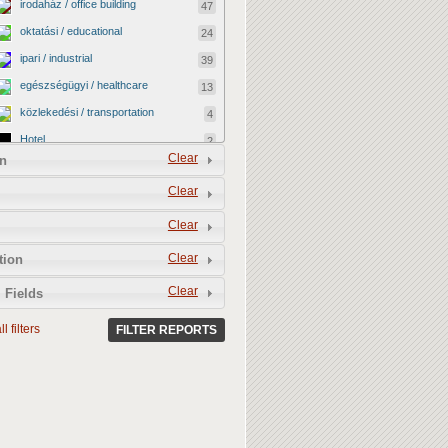
irodaház / office building
47
oktatási / educational
24
ipari / industrial
39
egészségügyi / healthcare
13
közlekedési / transportation
4
Hotel
2
Clear
n
vallási / religious
0
Clear
kormányzati / governmental
2
katonai / military
0
Clear
kereskedelmi / commercial
40
Clear
tion
egyéb / other
12
Clear
 Fields
kulturális / cultural
4
l filters
BEFEJEZETLEN ÉPÜLET /
FILTER REPORTS
13
UNFINISHED BUILDING
LEBONTOTTÁK / DEMOLISHED
3
MEGMENEKÜLT / SAVED
4
Vacant shop
0