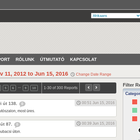
PORT
RÓLUNK
ÚTMUTATÓ
KAPCSOLAT
v 11, 2012 to Jun 15, 2016
Change Date Range
Filter 
…
1-30 of 300 Reports
5
6
9
10
Catego
00:51 Jun 15, 2016
ri út 138.
0
tószalon, most üres.
00:39 Jun 15, 2016
 út 87.
0
ubacsi úton.