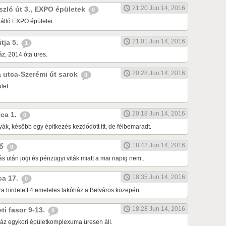
21:20 Jun 14, 2016
ászló út 3., EXPO épületek
0
 álló EXPO épületei.
21:01 Jun 14, 2016
útja 5.
1
z, 2014 óta üres.
20:28 Jun 14, 2016
da utca-Szerémi út sarok
0
let.
20:18 Jun 14, 2016
tca 1.
0
ák, később egy építkezés kezdődött itt, de félbemaradt.
18:42 Jun 14, 2016
dő
0
tás után jogi és pénzügyi viták miatt a mai napig nem...
18:35 Jun 14, 2016
tca 17.
0
ra hirdetett 4 emeletes lakóház a Belváros közepén.
18:28 Jun 14, 2016
eti fasor 9-13.
0
áz egykori épületkomplexuma üresen áll.