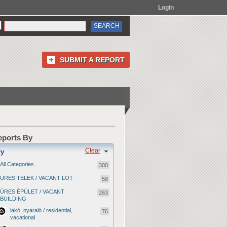
Login
SUBMIT A REPORT
Reports By
Clear
ry
All Categories
300
ÜRES TELEK / VACANT LOT
58
ÜRES ÉPÜLET / VACANT
263
BUILDING
lakó, nyaraló / residential,
76
vacational