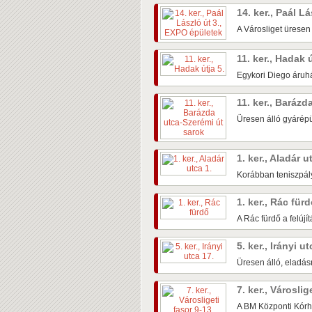
14. ker., Paál L
A Városliget üresen
11. ker., Hadak 
Egykori Diego áruhá
11. ker., Baráz
Üresen álló gyárépü
1. ker., Aladár u
Korábban teniszpály
1. ker., Rác für
A Rác fürdő a felújí
5. ker., Irányi u
Üresen álló, eladás
7. ker., Városlig
A BM Központi Kórh