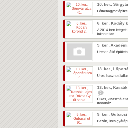
10. ker., Sörgyá
Félbehagyott építke
6. ker., Kodály
A 2014-ben leégett 
lakhatatlan.
5. ker., Akadém
Üresen álló épületpá
13. ker., Lőport
Üres, hasznosítatlan
13. ker., Kassá
0
ÜRes, kihasználatla
irodaház...
9. ker., Gubacsi
Bezárt, üres gyárépü