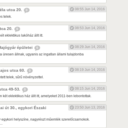
08:55 Jun 14, 2016
Béla utca 20.
0
s telek.
08:53 Jun 14, 2016
utca 20.
0
ét eklektikus lakóház állt itt.
08:29 Jun 14, 2016
 Hajógyár épületei
0
a üresen állnak, ugyanis az ingatlan állami tulajdonba
08:19 Jun 14, 2016
Lajos utca 60.
0
tett telek, sűrű növényzettel.
08:15 Jun 14, 2016
 utca 49-53.
0
 két eklektikus ház állt itt, amelyeket 2011-ben lebontottak.
ai út 30., egykori Északi
23:50 Jun 13, 2016
 egykori helyszíne, nagyrészt műemlék szerelőcsarnokok.
..