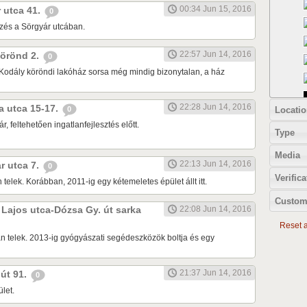
00:34 Jun 15, 2016
r utca 41.
0
zés a Sörgyár utcában.
22:57 Jun 14, 2016
 körönd 2.
0
Kodály köröndi lakóház sorsa még mindig bizonytalan, a ház
22:28 Jun 14, 2016
ia utca 15-17.
Locatio
0
r, feltehetően ingatlanfejlesztés előtt.
Type
Media
22:13 Jun 14, 2016
ár utca 7.
0
Verifica
 telek. Korábban, 2011-ig egy kétemeletes épület állt itt.
Custom
k Lajos utca-Dózsa Gy. út sarka
22:08 Jun 14, 2016
Reset al
n telek. 2013-ig gyógyászati segédeszközök boltja és egy
21:37 Jun 14, 2016
 út 91.
0
let.