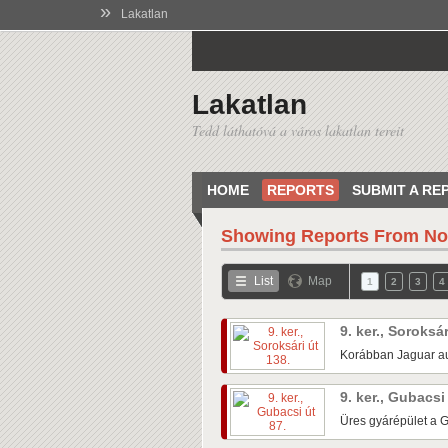
»
Lakatlan
Lakatlan
Tedd láthatóvá a város lakatlan tereit
HOME
REPORTS
SUBMIT A RE
Showing Reports From
No
List
Map
1
2
3
4
9. ker., Soroksá
Korábban Jaguar au
9. ker., Gubacsi
Üres gyárépület a G