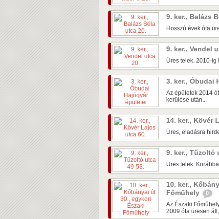
9. ker., Balázs 
Hosszú évek óta üre
9. ker., Vendel 
Üres telek. 2010-ig k
3. ker., Óbudai
Az épületek 2014 ót
kerülése után...
14. ker., Kövér 
Üres, eladásra hirde
9. ker., Tűzoltó
Üres telek. Korábban
10. ker., Kőbány
Főműhely
0
Az Északi Főműhely
2009 óta üresen áll,.