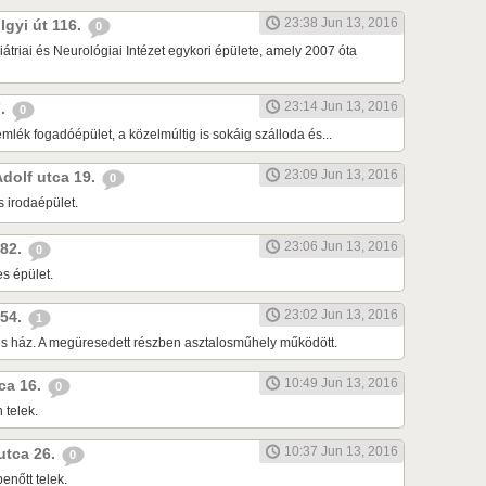
23:38 Jun 13, 2016
lgyi út 116.
0
átriai és Neurológiai Intézet egykori épülete, amely 2007 óta
23:14 Jun 13, 2016
7.
0
lék fogadóépület, a közelmúltig is sokáig szálloda és...
23:09 Jun 13, 2016
Adolf utca 19.
0
s irodaépület.
23:06 Jun 13, 2016
 82.
0
s épület.
23:02 Jun 13, 2016
 54.
1
tes ház. A megüresedett részben asztalosműhely működött.
10:49 Jun 13, 2016
tca 16.
0
 telek.
10:37 Jun 13, 2016
 utca 26.
0
enőtt telek.