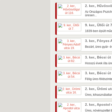
2. ker., Hűvösvö
Az Országos Pszichi
üresen...
9. ker., Üllői út 
1839-ben épült műem
3. ker., Fényes 
Bezárt, üres gyár- é
3. ker., Bécsi út
Hosszú évek óta üre
3. ker., Bécsi út
Félig üres földszin
2. ker., Ürömi u
Üres, kihasználatlan
2. ker., Apostol
Üres, növényzettel b