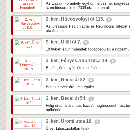
Az Északi Főműhely egykori helyszíne, nagyrés
szerelőcsarnokok. 2009 óta üresen áll,...
2. ker., Hűvösvölgyi út 116.
0
Az Országos Pszichiátriai és Neurológiai Intézet 
óta üresen...
9. ker., Üllői út 7.
0
1839-ben épült műemlék fogadóépület, a közelmúlti
3. ker., Fényes Adolf utca 19.
0
Bezárt, üres gyár- és irodaépület.
3. ker., Bécsi út 82.
0
Hosszú évek óta üres épület.
3. ker., Bécsi út 54.
1
Félig üres földszintes ház. A megüresedett részb
működött.
2. ker., Ürömi utca 16.
0
Üres, kihasználatlan telek.