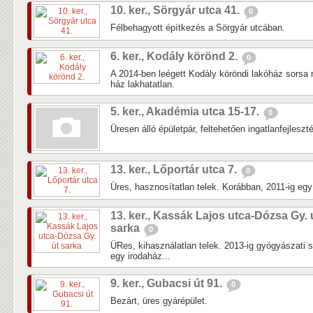
10. ker., Sörgyár utca 41.
0
Félbehagyott építkezés a Sörgyár utcában.
6. ker., Kodály körönd 2.
0
A 2014-ben leégett Kodály köröndi lakóház sorsa 
ház lakhatatlan.
5. ker., Akadémia utca 15-17.
0
Üresen álló épületpár, feltehetően ingatlanfejleszté
13. ker., Lőportár utca 7.
0
Üres, hasznosítatlan telek. Korábban, 2011-ig egy k
13. ker., Kassák Lajos utca-Dózsa Gy. 
sarka
0
ÜRes, kihasználatlan telek. 2013-ig gyógyászati 
egy irodaház...
9. ker., Gubacsi út 91.
0
Bezárt, üres gyárépület.