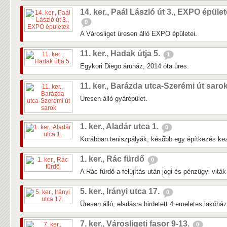
14. ker., Paál László út 3., EXPO épüle
0
A Városliget üresen álló EXPO épületei.
11. ker., Hadak útja 5.
1
Egykori Diego áruház, 2014 óta üres.
11. ker., Barázda utca-Szerémi út saro
Üresen álló gyárépület.
1. ker., Aladár utca 1.
0
Korábban teniszpályák, később egy építkezés kezd
1. ker., Rác fürdő
0
A Rác fürdő a felújítás után jogi és pénzügyi vitá
5. ker., Irányi utca 17.
0
Üresen álló, eladásra hirdetett 4 emeletes lakóhá
7. ker., Városligeti fasor 9-13.
0