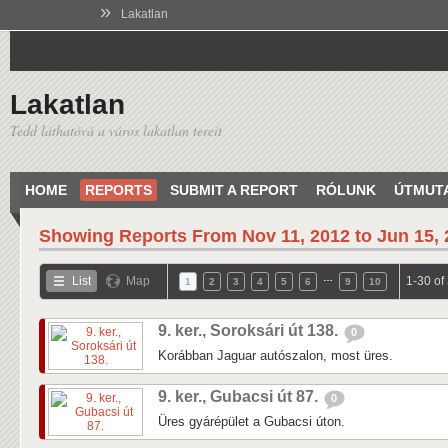
»
Lakatlan
Lakatlan
Tedd láthatóvá a város lakatlan tereit
HOME
REPORTS
SUBMIT A REPORT
RÓLUNK
ÚTMUT
Showing Reports From
Nov 11, 2012 to Jun 15,
…
List
Map
1-30 of
1
2
3
4
5
6
9
10
9. ker., Soroksári út 138.
0
Korábban Jaguar autószalon, most üres.
9. ker., Gubacsi út 87.
0
Üres gyárépület a Gubacsi úton.