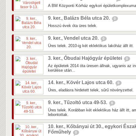
A BM Központi Kórház egykori épületkomplexuma 
9. ker., Balázs Béla utca 20.
0
Hosszú évek óta üres telek.
9. ker., Vendel utca 20.
0
Üres telek. 2010-ig két eklektikus lakóház állt itt.
3. ker., Óbudai Hajógyár épületei
0
Az épületek 2014 óta üresen állnak, ugyanis az in
kerülése után...
14. ker., Kövér Lajos utca 60.
0
Üres, eladásra hirdetett telek, sűrű növényzettel.
9. ker., Tűzoltó utca 49-53.
0
Üres telek. Korábban két eklektikus ház állt itt, 
lebontottak.
10. ker., Kőbányai út 30., egykori Észa
Főműhely
0