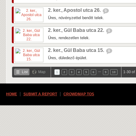
2. ker., Apostol utca 26.
0
Üres, növényzettel benőtt telek.
2. ker., Gül Baba utca 22.
0
Üres, rendezetlen telek.
2. ker., Gül Baba utca 15.
0
Üres, düledező épület.
…
List
Map
1-30 of
1
2
3
4
5
6
9
10
HOME
SUBMIT A REPORT
CROWDMAP TOS