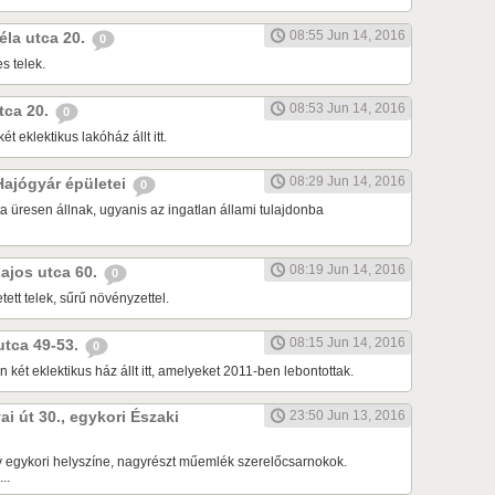
08:55 Jun 14, 2016
Béla utca 20.
0
s telek.
08:53 Jun 14, 2016
utca 20.
0
ét eklektikus lakóház állt itt.
08:29 Jun 14, 2016
 Hajógyár épületei
0
a üresen állnak, ugyanis az ingatlan állami tulajdonba
08:19 Jun 14, 2016
Lajos utca 60.
0
tett telek, sűrű növényzettel.
08:15 Jun 14, 2016
 utca 49-53.
0
 két eklektikus ház állt itt, amelyeket 2011-ben lebontottak.
ai út 30., egykori Északi
23:50 Jun 13, 2016
 egykori helyszíne, nagyrészt műemlék szerelőcsarnokok.
..