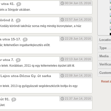
00:34 Jun 15, 2016
r utca 41.
0
zés a Sörgyár utcában.
22:57 Jun 14, 2016
 körönd 2.
0
Kodály köröndi lakóház sorsa még mindig bizonytalan, a ház
22:28 Jun 14, 2016
ia utca 15-17.
Locatio
0
r, feltehetően ingatlanfejlesztés előtt.
Type
Media
22:13 Jun 14, 2016
ár utca 7.
0
Verifica
 telek. Korábban, 2011-ig egy kétemeletes épület állt itt.
Custom
k Lajos utca-Dózsa Gy. út sarka
22:08 Jun 14, 2016
Reset al
n telek. 2013-ig gyógyászati segédeszközök boltja és egy
21:37 Jun 14, 2016
 út 91.
0
let.