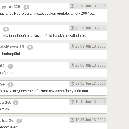
23:38 Jun 13, 2016
lgyi út 116.
0
átriai és Neurológiai Intézet egykori épülete, amely 2007 óta
23:14 Jun 13, 2016
7.
0
lék fogadóépület, a közelmúltig is sokáig szálloda és...
23:09 Jun 13, 2016
Adolf utca 19.
0
s irodaépület.
23:06 Jun 13, 2016
 82.
0
s épület.
23:02 Jun 13, 2016
 54.
1
tes ház. A megüresedett részben asztalosműhely működött.
10:49 Jun 13, 2016
tca 16.
0
 telek.
10:37 Jun 13, 2016
 utca 26.
0
enőtt telek.