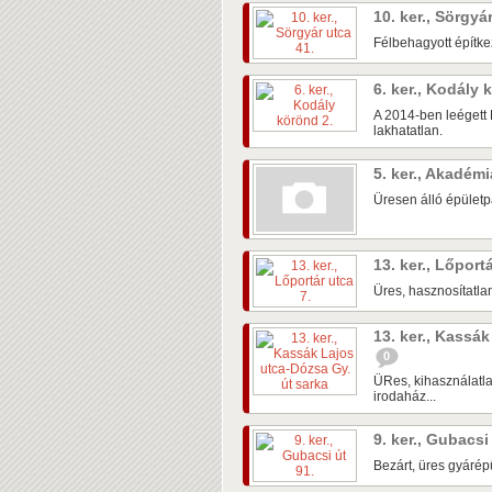
10. ker., Sörgyá
Félbehagyott építke
6. ker., Kodály
A 2014-ben leégett 
lakhatatlan.
5. ker., Akadém
Üresen álló épületpá
13. ker., Lőport
Üres, hasznosítatlan
13. ker., Kassá
0
ÜRes, kihasználatla
irodaház...
9. ker., Gubacsi
Bezárt, üres gyárépü