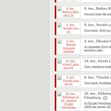
9. ker., Balázs 
Hosszú évek óta üre
9. ker., Vendel 
Üres telek. 2010-ig k
3. ker., Óbudai
Az épületek 2014 ót
kerülése után...
14. ker., Kövér 
Üres, eladásra hirde
9. ker., Tűzoltó
Üres telek. Korábban
10. ker., Kőbány
Főműhely
0
Az Északi Főműhely
2009 óta üresen áll,.