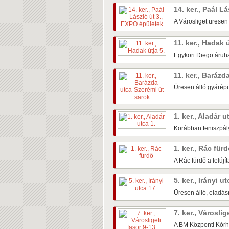
14. ker., Paál L
A Városliget üresen
11. ker., Hadak 
Egykori Diego áruhá
11. ker., Baráz
Üresen álló gyárépü
1. ker., Aladár u
Korábban teniszpály
1. ker., Rác für
A Rác fürdő a felújí
5. ker., Irányi u
Üresen álló, eladás
7. ker., Városlig
A BM Központi Kórh