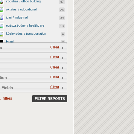
irodaház / office building
47
oktatási / educational
24
ipari / industrial
39
egészségügyi / healthcare
13
közlekedési / transportation
4
Hotel
2
Clear
n
vallási / religious
0
Clear
kormányzati / governmental
2
katonai / military
0
Clear
kereskedelmi / commercial
40
Clear
tion
egyéb / other
12
Clear
 Fields
kulturális / cultural
4
l filters
BEFEJEZETLEN ÉPÜLET /
FILTER REPORTS
13
UNFINISHED BUILDING
LEBONTOTTÁK / DEMOLISHED
3
MEGMENEKÜLT / SAVED
4
Vacant shop
0