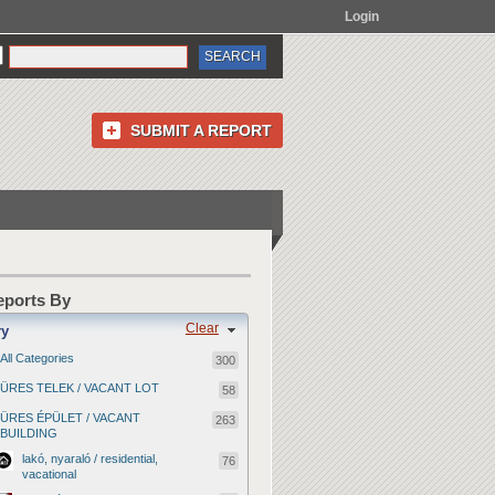
Login
SUBMIT A REPORT
Reports By
Clear
ry
All Categories
300
ÜRES TELEK / VACANT LOT
58
ÜRES ÉPÜLET / VACANT
263
BUILDING
lakó, nyaraló / residential,
76
vacational