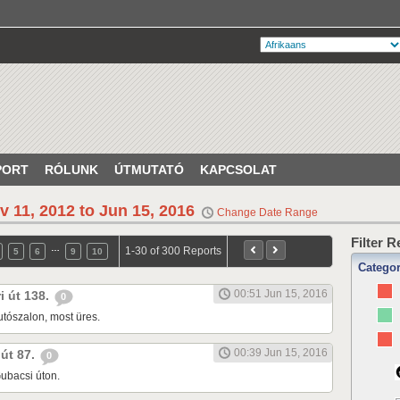
PORT
RÓLUNK
ÚTMUTATÓ
KAPCSOLAT
v 11, 2012 to Jun 15, 2016
Change Date Range
Filter 
…
1-30 of 300 Reports
5
6
9
10
Catego
00:51 Jun 15, 2016
ri út 138.
0
tószalon, most üres.
00:39 Jun 15, 2016
 út 87.
0
ubacsi úton.