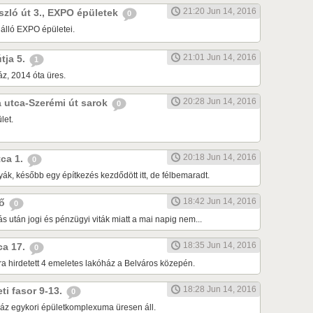
21:20 Jun 14, 2016
ászló út 3., EXPO épületek
0
 álló EXPO épületei.
21:01 Jun 14, 2016
útja 5.
1
z, 2014 óta üres.
20:28 Jun 14, 2016
da utca-Szerémi út sarok
0
let.
20:18 Jun 14, 2016
tca 1.
0
ák, később egy építkezés kezdődött itt, de félbemaradt.
18:42 Jun 14, 2016
dő
0
tás után jogi és pénzügyi viták miatt a mai napig nem...
18:35 Jun 14, 2016
tca 17.
0
ra hirdetett 4 emeletes lakóház a Belváros közepén.
18:28 Jun 14, 2016
eti fasor 9-13.
0
áz egykori épületkomplexuma üresen áll.