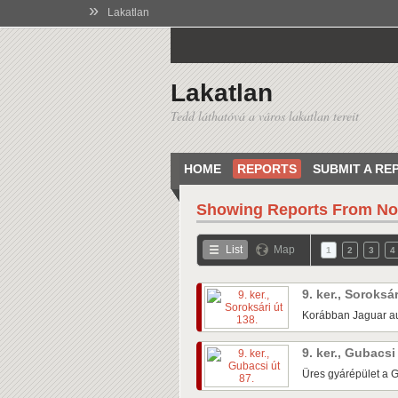
»
Lakatlan
Lakatlan
Tedd láthatóvá a város lakatlan tereit
HOME
REPORTS
SUBMIT A RE
Showing Reports From
No
List
Map
1
2
3
4
9. ker., Soroksá
Korábban Jaguar au
9. ker., Gubacsi
Üres gyárépület a G