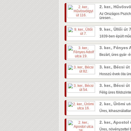
2. ker., Hűvösvö
Az Országos Pszichi
üresen...
9. ker., Üllői út 
1839-ben épült műem
3. ker., Fényes 
Bezárt, üres gyár- é
3. ker., Bécsi út
Hosszú évek óta üre
3. ker., Bécsi út
Félig üres földszin
2. ker., Ürömi u
Üres, kihasználatlan
2. ker., Apostol
Üres, növényzettel b