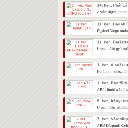
14. ker., Paál L
A Városliget üresen
11. ker., Hadak 
Egykori Diego áruhá
11. ker., Baráz
Üresen álló gyárépü
1. ker., Aladár u
Korábban teniszpály
1. ker., Rác für
A Rác fürdő a felújí
5. ker., Irányi u
Üresen álló, eladás
7. ker., Városlig
A BM Központi Kórh