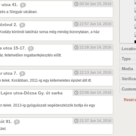
00:34 Jun 15, 2016
r utca 41.
0
zés a Sörgyár utcában.
22:57 Jun 14, 2016
 körönd 2.
0
Kodály köröndi lakóház sorsa még mindig bizonytalan, a ház
22:28 Jun 14, 2016
ia utca 15-17.
Locatio
0
r, feltehetően ingatlanfejlesztés előtt.
Type
Media
22:13 Jun 14, 2016
ár utca 7.
0
Verifica
 telek. Korábban, 2011-ig egy kétemeletes épület állt itt.
Custom
k Lajos utca-Dózsa Gy. út sarka
22:08 Jun 14, 2016
Reset al
n telek. 2013-ig gyógyászati segédeszközök boltja és egy
21:37 Jun 14, 2016
 út 91.
0
let.