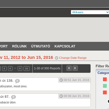
PORT
RÓLUNK
ÚTMUTATÓ
KAPCSOLAT
v 11, 2012 to Jun 15, 2016
Change Date Range
Filter 
…
1-30 of 300 Reports
5
6
9
10
Catego
00:51 Jun 15, 2016
ri út 138.
0
tószalon, most üres.
00:39 Jun 15, 2016
 út 87.
0
ubacsi úton.