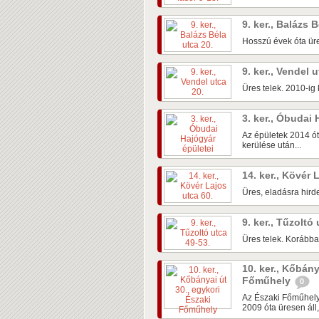
9. ker., Balázs 
Hosszú évek óta üre
9. ker., Vendel 
Üres telek. 2010-ig k
3. ker., Óbudai
Az épületek 2014 ót
kerülése után...
14. ker., Kövér 
Üres, eladásra hirde
9. ker., Tűzoltó
Üres telek. Korábban
10. ker., Kőbány
Főműhely
0
Az Északi Főműhely
2009 óta üresen áll,.