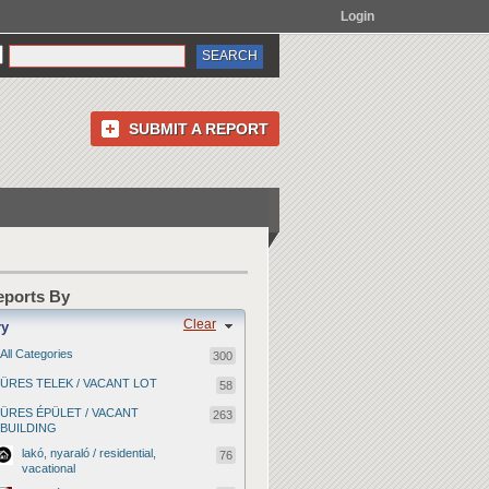
Login
SUBMIT A REPORT
Reports By
Clear
ry
All Categories
300
ÜRES TELEK / VACANT LOT
58
ÜRES ÉPÜLET / VACANT
263
BUILDING
lakó, nyaraló / residential,
76
vacational