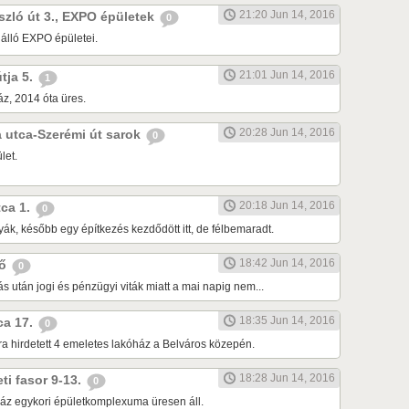
21:20 Jun 14, 2016
ászló út 3., EXPO épületek
0
 álló EXPO épületei.
21:01 Jun 14, 2016
útja 5.
1
z, 2014 óta üres.
20:28 Jun 14, 2016
da utca-Szerémi út sarok
0
let.
20:18 Jun 14, 2016
tca 1.
0
ák, később egy építkezés kezdődött itt, de félbemaradt.
18:42 Jun 14, 2016
dő
0
tás után jogi és pénzügyi viták miatt a mai napig nem...
18:35 Jun 14, 2016
tca 17.
0
ra hirdetett 4 emeletes lakóház a Belváros közepén.
18:28 Jun 14, 2016
eti fasor 9-13.
0
áz egykori épületkomplexuma üresen áll.