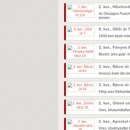
2. ker., Hűvösvö
Az Országos Pszichi
üresen...
9. ker., Üllői út 
1839-ben épült műem
3. ker., Fényes 
Bezárt, üres gyár- é
3. ker., Bécsi út
Hosszú évek óta üre
3. ker., Bécsi út
Félig üres földszin
2. ker., Ürömi u
Üres, kihasználatlan
2. ker., Apostol
Üres, növényzettel b