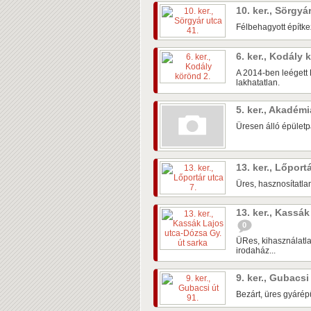
10. ker., Sörgyá
Félbehagyott építke
6. ker., Kodály
A 2014-ben leégett 
lakhatatlan.
5. ker., Akadém
Üresen álló épületpá
13. ker., Lőport
Üres, hasznosítatlan
13. ker., Kassá
0
ÜRes, kihasználatla
irodaház...
9. ker., Gubacsi
Bezárt, üres gyárépü