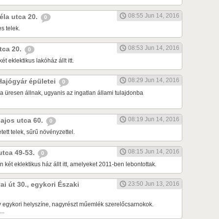
08:55 Jun 14, 2016
Béla utca 20.
0
s telek.
08:53 Jun 14, 2016
utca 20.
0
ét eklektikus lakóház állt itt.
08:29 Jun 14, 2016
 Hajógyár épületei
0
a üresen állnak, ugyanis az ingatlan állami tulajdonba
08:19 Jun 14, 2016
Lajos utca 60.
0
tett telek, sűrű növényzettel.
08:15 Jun 14, 2016
 utca 49-53.
0
 két eklektikus ház állt itt, amelyeket 2011-ben lebontottak.
ai út 30., egykori Északi
23:50 Jun 13, 2016
 egykori helyszíne, nagyrészt műemlék szerelőcsarnokok.
..