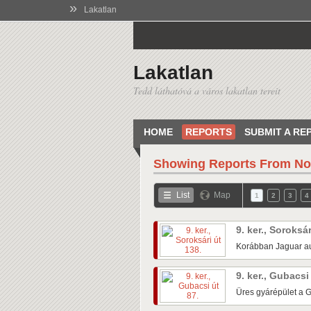
»
Lakatlan
Lakatlan
Tedd láthatóvá a város lakatlan tereit
HOME
REPORTS
SUBMIT A RE
Showing Reports From
No
List
Map
1
2
3
4
9. ker., Soroksá
Korábban Jaguar au
9. ker., Gubacsi
Üres gyárépület a G