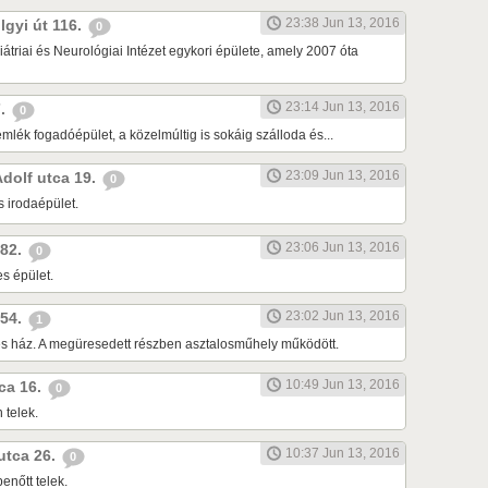
23:38 Jun 13, 2016
lgyi út 116.
0
átriai és Neurológiai Intézet egykori épülete, amely 2007 óta
23:14 Jun 13, 2016
7.
0
lék fogadóépület, a közelmúltig is sokáig szálloda és...
23:09 Jun 13, 2016
Adolf utca 19.
0
s irodaépület.
23:06 Jun 13, 2016
 82.
0
s épület.
23:02 Jun 13, 2016
 54.
1
tes ház. A megüresedett részben asztalosműhely működött.
10:49 Jun 13, 2016
tca 16.
0
 telek.
10:37 Jun 13, 2016
 utca 26.
0
enőtt telek.