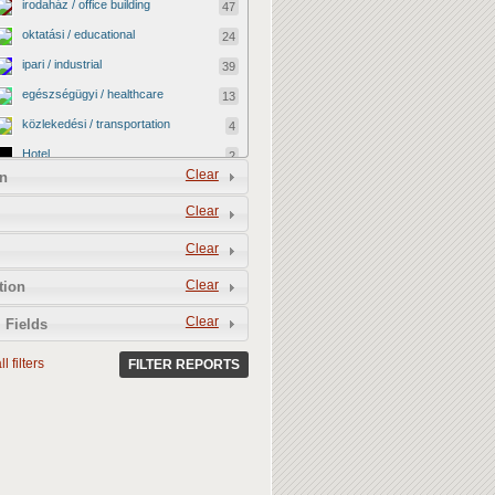
irodaház / office building
47
oktatási / educational
24
ipari / industrial
39
egészségügyi / healthcare
13
közlekedési / transportation
4
Hotel
2
Clear
n
vallási / religious
0
Clear
kormányzati / governmental
2
katonai / military
0
Clear
kereskedelmi / commercial
40
Clear
tion
egyéb / other
12
Clear
 Fields
kulturális / cultural
4
l filters
BEFEJEZETLEN ÉPÜLET /
FILTER REPORTS
13
UNFINISHED BUILDING
LEBONTOTTÁK / DEMOLISHED
3
MEGMENEKÜLT / SAVED
4
Vacant shop
0