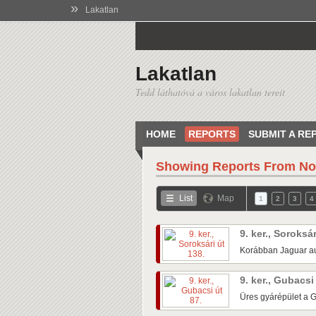
»
Lakatlan
Lakatlan
Tedd láthatóvá a város lakatlan tereit
HOME
REPORTS
SUBMIT A RE
Showing Reports From
No
List
Map
1
2
3
4
9. ker., Soroksá
Korábban Jaguar au
9. ker., Gubacsi
Üres gyárépület a G