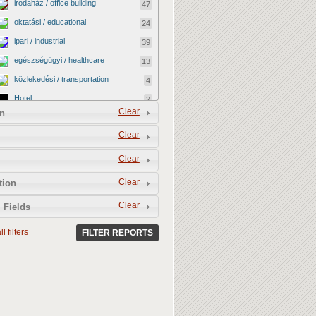
irodaház / office building
47
oktatási / educational
24
ipari / industrial
39
egészségügyi / healthcare
13
közlekedési / transportation
4
Hotel
2
Clear
n
vallási / religious
0
Clear
kormányzati / governmental
2
katonai / military
0
Clear
kereskedelmi / commercial
40
Clear
tion
egyéb / other
12
Clear
 Fields
kulturális / cultural
4
l filters
BEFEJEZETLEN ÉPÜLET /
FILTER REPORTS
13
UNFINISHED BUILDING
LEBONTOTTÁK / DEMOLISHED
3
MEGMENEKÜLT / SAVED
4
Vacant shop
0