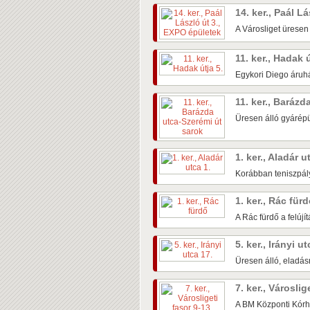
14. ker., Paál L
A Városliget üresen
11. ker., Hadak 
Egykori Diego áruhá
11. ker., Baráz
Üresen álló gyárépü
1. ker., Aladár u
Korábban teniszpály
1. ker., Rác für
A Rác fürdő a felújí
5. ker., Irányi u
Üresen álló, eladás
7. ker., Városlig
A BM Központi Kórh