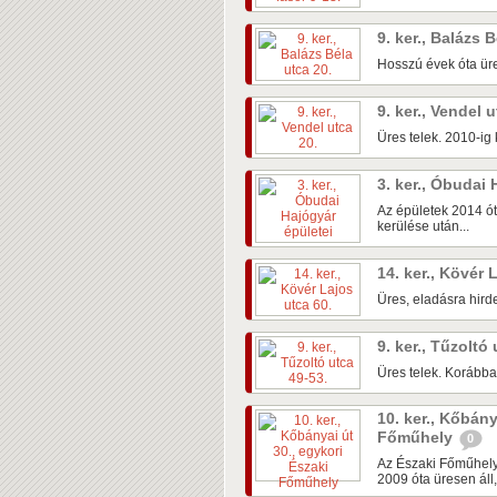
9. ker., Balázs 
Hosszú évek óta üre
9. ker., Vendel 
Üres telek. 2010-ig k
3. ker., Óbudai
Az épületek 2014 ót
kerülése után...
14. ker., Kövér 
Üres, eladásra hirde
9. ker., Tűzoltó
Üres telek. Korábban
10. ker., Kőbány
Főműhely
0
Az Északi Főműhely
2009 óta üresen áll,.