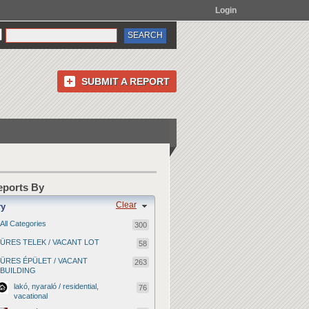
Login
SUBMIT A REPORT
Reports By
Clear
ry
All Categories
300
ÜRES TELEK / VACANT LOT
58
ÜRES ÉPÜLET / VACANT
263
BUILDING
lakó, nyaraló / residential,
76
vacational