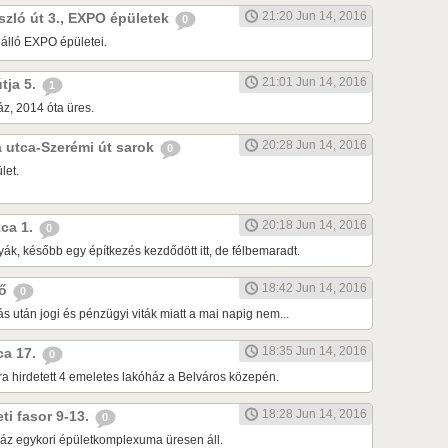
21:20 Jun 14, 2016
ászló út 3., EXPO épületek
0
 álló EXPO épületei.
21:01 Jun 14, 2016
útja 5.
1
z, 2014 óta üres.
20:28 Jun 14, 2016
da utca-Szerémi út sarok
0
let.
20:18 Jun 14, 2016
tca 1.
0
ák, később egy építkezés kezdődött itt, de félbemaradt.
18:42 Jun 14, 2016
dő
0
tás után jogi és pénzügyi viták miatt a mai napig nem...
18:35 Jun 14, 2016
tca 17.
0
ra hirdetett 4 emeletes lakóház a Belváros közepén.
18:28 Jun 14, 2016
eti fasor 9-13.
0
áz egykori épületkomplexuma üresen áll.