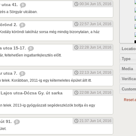
00:34 Jun 15, 2016
r utca 41.
0
zés a Sörgyár utcában.
22:57 Jun 14, 2016
 körönd 2.
0
Kodály köröndi lakóház sorsa még mindig bizonytalan, a ház
22:28 Jun 14, 2016
ia utca 15-17.
Locatio
0
r, feltehetően ingatlanfejlesztés előtt.
Type
Media
22:13 Jun 14, 2016
ár utca 7.
0
Verifica
 telek. Korábban, 2011-ig egy kétemeletes épület állt itt.
Custom
k Lajos utca-Dózsa Gy. út sarka
22:08 Jun 14, 2016
Reset al
n telek. 2013-ig gyógyászati segédeszközök boltja és egy
21:37 Jun 14, 2016
 út 91.
0
let.