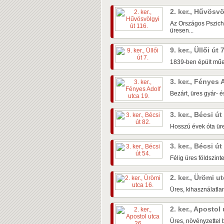
2. ker., Hűvösvö
Az Országos Pszichi
üresen...
9. ker., Üllői út 
1839-ben épült műem
3. ker., Fényes 
Bezárt, üres gyár- é
3. ker., Bécsi út
Hosszú évek óta üre
3. ker., Bécsi út
Félig üres földszin
2. ker., Ürömi u
Üres, kihasználatlan
2. ker., Apostol
Üres, növényzettel b