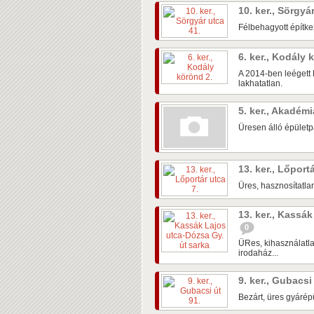
10. ker., Sörgyá
Félbehagyott építke
6. ker., Kodály
A 2014-ben leégett 
lakhatatlan.
5. ker., Akadém
Üresen álló épületpá
13. ker., Lőport
Üres, hasznosítatlan
13. ker., Kassá
0
ÜRes, kihasználatla
irodaház...
9. ker., Gubacsi
Bezárt, üres gyárépü