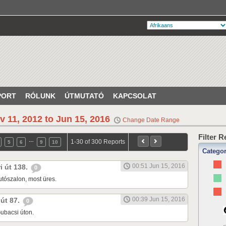
PORT
RÓLUNK
ÚTMUTATÓ
KAPCSOLAT
v 11, 2012 to Jun 15, 2016
Change Date Range
Filter 
…
1-30 of 300 Reports
5
6
9
10
Catego
00:51 Jun 15, 2016
ri út 138.
0
tószalon, most üres.
00:39 Jun 15, 2016
 út 87.
0
ubacsi úton.