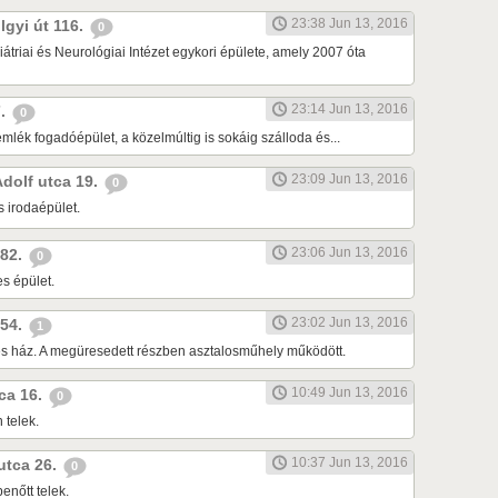
23:38 Jun 13, 2016
lgyi út 116.
0
átriai és Neurológiai Intézet egykori épülete, amely 2007 óta
23:14 Jun 13, 2016
7.
0
lék fogadóépület, a közelmúltig is sokáig szálloda és...
23:09 Jun 13, 2016
Adolf utca 19.
0
s irodaépület.
23:06 Jun 13, 2016
 82.
0
s épület.
23:02 Jun 13, 2016
 54.
1
tes ház. A megüresedett részben asztalosműhely működött.
10:49 Jun 13, 2016
tca 16.
0
 telek.
10:37 Jun 13, 2016
 utca 26.
0
enőtt telek.