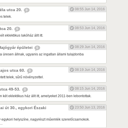
08:55 Jun 14, 2016
Béla utca 20.
0
s telek.
08:53 Jun 14, 2016
utca 20.
0
ét eklektikus lakóház állt itt.
08:29 Jun 14, 2016
 Hajógyár épületei
0
a üresen állnak, ugyanis az ingatlan állami tulajdonba
08:19 Jun 14, 2016
Lajos utca 60.
0
tett telek, sűrű növényzettel.
08:15 Jun 14, 2016
 utca 49-53.
0
 két eklektikus ház állt itt, amelyeket 2011-ben lebontottak.
ai út 30., egykori Északi
23:50 Jun 13, 2016
 egykori helyszíne, nagyrészt műemlék szerelőcsarnokok.
..