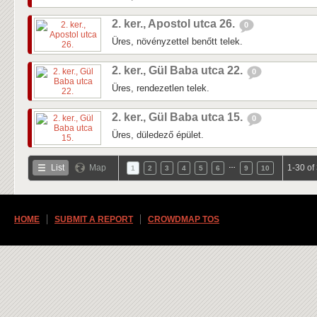
2. ker., Apostol utca 26.
0
Üres, növényzettel benőtt telek.
2. ker., Gül Baba utca 22.
0
Üres, rendezetlen telek.
2. ker., Gül Baba utca 15.
0
Üres, düledező épület.
…
List
Map
1-30 of
1
2
3
4
5
6
9
10
HOME
SUBMIT A REPORT
CROWDMAP TOS