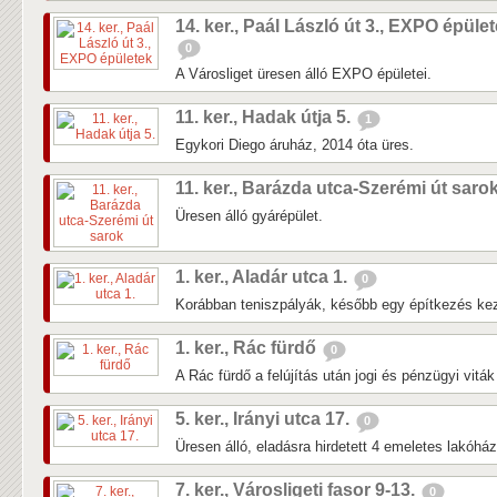
14. ker., Paál László út 3., EXPO épüle
0
A Városliget üresen álló EXPO épületei.
11. ker., Hadak útja 5.
1
Egykori Diego áruház, 2014 óta üres.
11. ker., Barázda utca-Szerémi út saro
Üresen álló gyárépület.
1. ker., Aladár utca 1.
0
Korábban teniszpályák, később egy építkezés kezd
1. ker., Rác fürdő
0
A Rác fürdő a felújítás után jogi és pénzügyi vitá
5. ker., Irányi utca 17.
0
Üresen álló, eladásra hirdetett 4 emeletes lakóhá
7. ker., Városligeti fasor 9-13.
0