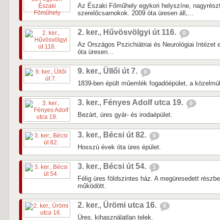
Az Északi Főműhely egykori helyszíne, nagyrés
szerelőcsarnokok. 2009 óta üresen áll,...
2. ker., Hűvösvölgyi út 116.
0
Az Országos Pszichiátriai és Neurológiai Intézet 
óta üresen...
9. ker., Üllői út 7.
0
1839-ben épült műemlék fogadóépület, a közelmúlti
3. ker., Fényes Adolf utca 19.
0
Bezárt, üres gyár- és irodaépület.
3. ker., Bécsi út 82.
0
Hosszú évek óta üres épület.
3. ker., Bécsi út 54.
1
Félig üres földszintes ház. A megüresedett részb
működött.
2. ker., Ürömi utca 16.
0
Üres, kihasználatlan telek.