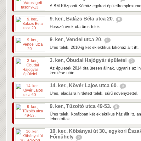
A BM Központi Kórház egykori épületkomplexuma 
9. ker., Balázs Béla utca 20.
0
Hosszú évek óta üres telek.
9. ker., Vendel utca 20.
0
Üres telek. 2010-ig két eklektikus lakóház állt itt.
3. ker., Óbudai Hajógyár épületei
0
Az épületek 2014 óta üresen állnak, ugyanis az in
kerülése után...
14. ker., Kövér Lajos utca 60.
0
Üres, eladásra hirdetett telek, sűrű növényzettel.
9. ker., Tűzoltó utca 49-53.
0
Üres telek. Korábban két eklektikus ház állt itt, 
lebontottak.
10. ker., Kőbányai út 30., egykori Észa
Főműhely
0