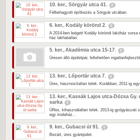
10. ker., Sörgyár utca 41.
0
Félbehagyott építkezés a Sörgyár utcában.
6. ker., Kodály körönd 2.
0
A 2014-ben leégett Kodály köröndi lakóház sorsa 
ház lakhatatlan.
5. ker., Akadémia utca 15-17.
0
Üresen álló épületpár, feltehetően ingatlanfejleszté
13. ker., Lőportár utca 7.
0
Üres, hasznosítatlan telek. Korábban, 2011-ig egy k
13. ker., Kassák Lajos utca-Dózsa Gy. 
sarka
0
ÜRes, kihasználatlan telek. 2013-ig gyógyászati 
egy irodaház...
9. ker., Gubacsi út 91.
0
Bezárt, üres gyárépület.