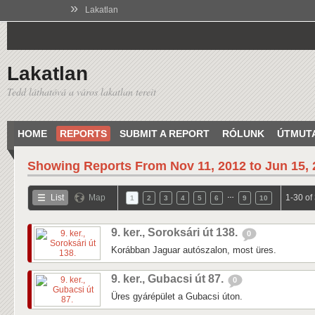
»
Lakatlan
Lakatlan
Tedd láthatóvá a város lakatlan tereit
HOME
REPORTS
SUBMIT A REPORT
RÓLUNK
ÚTMUT
Showing Reports From
Nov 11, 2012 to Jun 15,
…
List
Map
1-30 of
1
2
3
4
5
6
9
10
9. ker., Soroksári út 138.
0
Korábban Jaguar autószalon, most üres.
9. ker., Gubacsi út 87.
0
Üres gyárépület a Gubacsi úton.