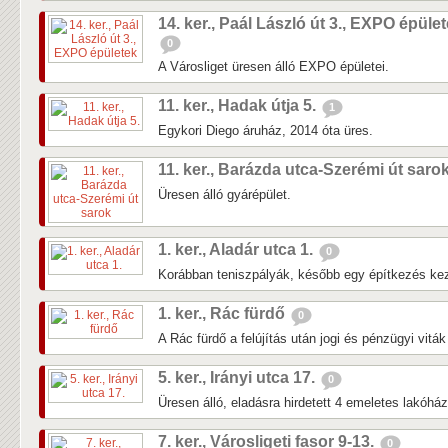
14. ker., Paál László út 3., EXPO épüle
0
A Városliget üresen álló EXPO épületei.
11. ker., Hadak útja 5.
1
Egykori Diego áruház, 2014 óta üres.
11. ker., Barázda utca-Szerémi út saro
Üresen álló gyárépület.
1. ker., Aladár utca 1.
0
Korábban teniszpályák, később egy építkezés kezd
1. ker., Rác fürdő
0
A Rác fürdő a felújítás után jogi és pénzügyi vitá
5. ker., Irányi utca 17.
0
Üresen álló, eladásra hirdetett 4 emeletes lakóhá
7. ker., Városligeti fasor 9-13.
0