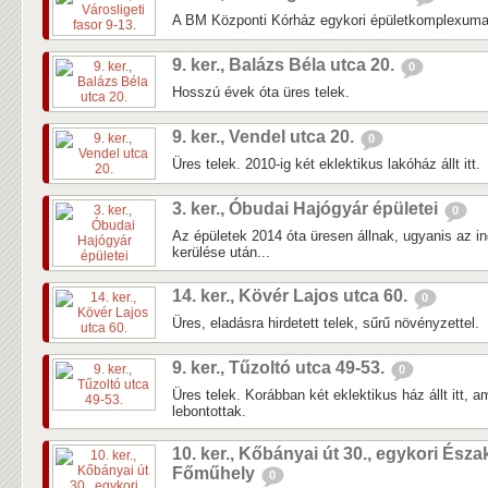
A BM Központi Kórház egykori épületkomplexuma 
9. ker., Balázs Béla utca 20.
0
Hosszú évek óta üres telek.
9. ker., Vendel utca 20.
0
Üres telek. 2010-ig két eklektikus lakóház állt itt.
3. ker., Óbudai Hajógyár épületei
0
Az épületek 2014 óta üresen állnak, ugyanis az in
kerülése után...
14. ker., Kövér Lajos utca 60.
0
Üres, eladásra hirdetett telek, sűrű növényzettel.
9. ker., Tűzoltó utca 49-53.
0
Üres telek. Korábban két eklektikus ház állt itt, 
lebontottak.
10. ker., Kőbányai út 30., egykori Észa
Főműhely
0