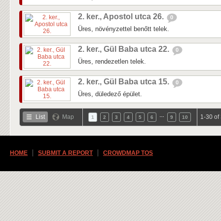
2. ker., Apostol utca 26.
0
Üres, növényzettel benőtt telek.
2. ker., Gül Baba utca 22.
0
Üres, rendezetlen telek.
2. ker., Gül Baba utca 15.
0
Üres, düledező épület.
…
List
Map
1-30 of
1
2
3
4
5
6
9
10
HOME
SUBMIT A REPORT
CROWDMAP TOS