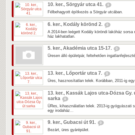
10. ker., Sörgyár utca 41.
0
Félbehagyott építkezés a Sörgyár utcában.
6. ker., Kodály körönd 2.
0
A 2014-ben leégett Kodály köröndi lakóház sorsa 
ház lakhatatlan.
5. ker., Akadémia utca 15-17.
0
Üresen álló épületpár, feltehetően ingatlanfejleszté
13. ker., Lőportár utca 7.
0
Üres, hasznosítatlan telek. Korábban, 2011-ig egy k
13. ker., Kassák Lajos utca-Dózsa Gy. 
sarka
0
ÜRes, kihasználatlan telek. 2013-ig gyógyászati 
egy irodaház...
9. ker., Gubacsi út 91.
0
Bezárt, üres gyárépület.