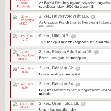
Az Északi Főműhely egykori helyszíne, nagyrés
szerelőcsarnokok. 2009 óta üresen áll,...
2. ker., Hűvösvölgyi út 116.
0
Az Országos Pszichiátriai és Neurológiai Intézet 
óta üresen...
9. ker., Üllői út 7.
0
1839-ben épült műemlék fogadóépület, a közelmúlti
3. ker., Fényes Adolf utca 19.
0
Bezárt, üres gyár- és irodaépület.
3. ker., Bécsi út 82.
0
Hosszú évek óta üres épület.
3. ker., Bécsi út 54.
1
Félig üres földszintes ház. A megüresedett részb
működött.
2. ker., Ürömi utca 16.
0
Üres, kihasználatlan telek.