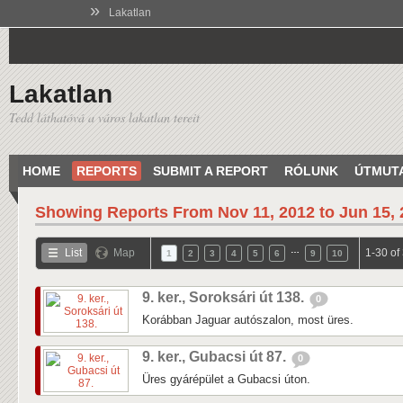
»
Lakatlan
Lakatlan
Tedd láthatóvá a város lakatlan tereit
HOME
REPORTS
SUBMIT A REPORT
RÓLUNK
ÚTMUT
Showing Reports From
Nov 11, 2012 to Jun 15,
…
List
Map
1-30 of
1
2
3
4
5
6
9
10
9. ker., Soroksári út 138.
0
Korábban Jaguar autószalon, most üres.
9. ker., Gubacsi út 87.
0
Üres gyárépület a Gubacsi úton.