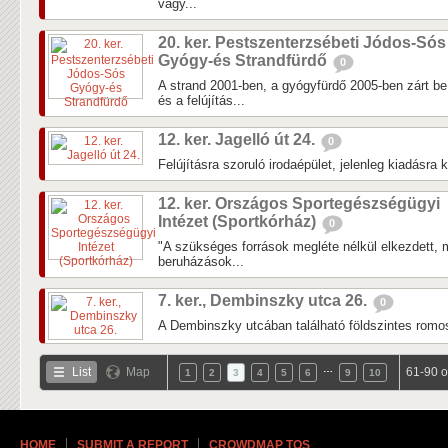
vagy...
20. ker. Pestszenterzsébeti Jódos-Sós
Gyógy-és Strandfürdő
0
A strand 2001-ben, a gyógyfürdő 2005-ben zárt 
és a felújítás...
12. ker. Jagelló út 24.
0
Felújításra szoruló irodaépület, jelenleg kiadásra k
12. ker. Országos Sportegészségügyi
Intézet (Sportkórház)
0
"A szükséges források megléte nélkül elkezdett, 
beruházások...
7. ker., Dembinszky utca 26.
0
A Dembinszky utcában található földszintes romos
…
List
Map
61-90 o
1
2
3
4
5
6
9
10
HOME
SUBMIT A REPORT
CROWDMAP TOS