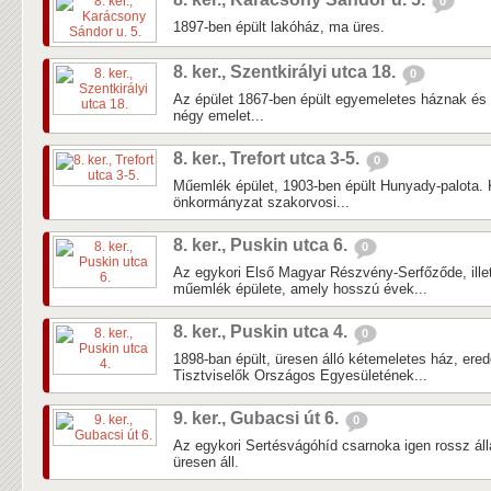
0
1897-ben épült lakóház, ma üres.
8. ker., Szentkirályi utca 18.
0
Az épület 1867-ben épült egyemeletes háznak és 
négy emelet...
8. ker., Trefort utca 3-5.
0
Műemlék épület, 1903-ben épült Hunyady-palota. 
önkormányzat szakorvosi...
8. ker., Puskin utca 6.
0
Az egykori Első Magyar Részvény-Serfőződe, ill
műemlék épülete, amely hosszú évek...
8. ker., Puskin utca 4.
0
1898-ban épült, üresen álló kétemeletes ház, ered
Tisztviselők Országos Egyesületének...
9. ker., Gubacsi út 6.
0
Az egykori Sertésvágóhíd csarnoka igen rossz ál
üresen áll.