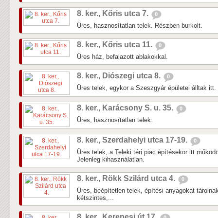
8. ker., Kőris utca 7.
0
Üres, hasznosítatlan telek. Részben burkolt.
8. ker., Kőris utca 11.
0
Üres ház, befalazott ablakokkal.
8. ker., Diószegi utca 8.
0
Üres telek, egykor a Szeszgyár épületei álltak itt.
8. ker., Karácsony S. u. 35.
0
Üres, hasznosítatlan telek.
8. ker., Szerdahelyi utca 17-19.
0
Üres telek, a Teleki téri piac építésekor itt működö
Jelenleg kihasználatlan.
8. ker., Rökk Szilárd utca 4.
0
Üres, beépítetlen telek, építési anyagokat tárolnak
kétszintes,...
8. ker., Kerepesi út 17.
0