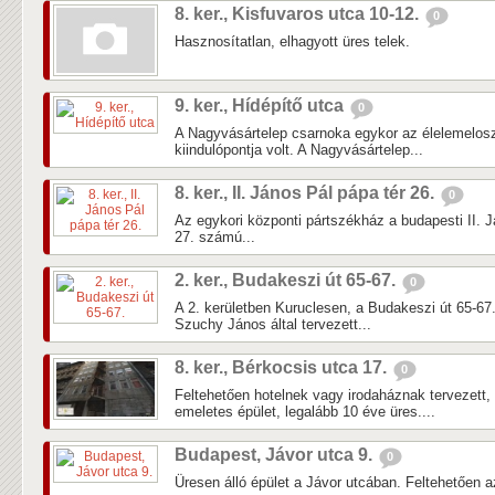
8. ker., Kisfuvaros utca 10-12.
0
Hasznosítatlan, elhagyott üres telek.
9. ker., Hídépítő utca
0
A Nagyvásártelep csarnoka egykor az élelemelos
kiindulópontja volt. A Nagyvásártelep...
8. ker., II. János Pál pápa tér 26.
0
Az egykori központi pártszékház a budapesti II. J
27. számú...
2. ker., Budakeszi út 65-67.
0
A 2. kerületben Kuruclesen, a Budakeszi út 65-67.
Szuchy János által tervezett...
8. ker., Bérkocsis utca 17.
0
Feltehetően hotelnek vagy irodaháznak tervezett, 
emeletes épület, legalább 10 éve üres....
Budapest, Jávor utca 9.
0
Üresen álló épület a Jávor utcában. Feltehetően a