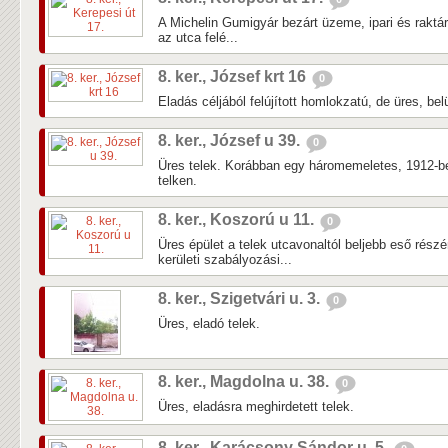
A Michelin Gumigyár bezárt üzeme, ipari és raktá
az utca felé...
8. ker., József krt 16
0
Eladás céljából felújított homlokzatú, de üres, belü
8. ker., József u 39.
0
Üres telek. Korábban egy háromemeletes, 1912-ben
telken.
8. ker., Koszorú u 11.
0
Üres épület a telek utcavonaltól beljebb eső rés
kerületi szabályozási...
8. ker., Szigetvári u. 3.
0
Üres, eladó telek.
8. ker., Magdolna u. 38.
0
Üres, eladásra meghirdetett telek.
8. ker., Karácsony Sándor u. 5.