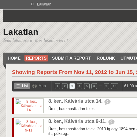
»
Lakatlan
Lakatlan
Tedd láthatóvá a város lakatlan tereit
HOME
REPORTS
SUBMIT A REPORT
RÓLUNK
ÚTMUT
Showing Reports From
Nov 11, 2012 to Jun 15,
…
List
Map
61-90 o
1
2
3
4
5
6
9
10
8. ker., Kálvária utca 14.
0
Üres, hasznosítatlan telek.
8. ker., Kálvária utca 9-11.
0
Üres, hasznosítatlan telek. 2010-ig egy 1894-ben é
itt, pékség...