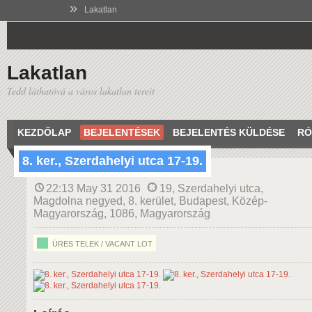
»
Lakatlan
Lakatlan
Tedd láthatóvá a város lakatlan tereit
KEZDŐLAP
BEJELENTÉSEK
BEJELENTÉS KÜLDÉSE
RÓ
8. ker., Szerdahelyi utca 17-19.
22:13 May 31 2016
19, Szerdahelyi utca,
Magdolna negyed, 8. kerület, Budapest, Közép-
Magyarország, 1086, Magyarország
ÜRES TELEK / VACANT LOT