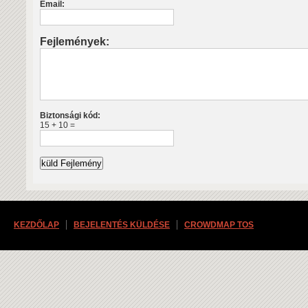
Email:
Fejlemények:
Biztonsági kód:
15 + 10 =
KEZDŐLAP
BEJELENTÉS KÜLDÉSE
CROWDMAP TOS