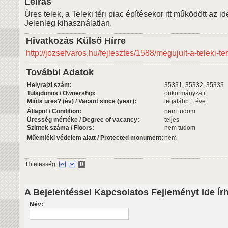
Leírás
Üres telek, a Teleki téri piac építésekor itt működött az i
Jelenleg kihasználatlan.
Hivatkozás Külső Hírre
http://jozsefvaros.hu/fejlesztes/1588/megujult-a-teleki-ter
További Adatok
Helyrajzi szám:
35331, 35332, 35333
Tulajdonos / Ownership:
önkormányzati
Mióta üres? (év) / Vacant since (year):
legalább 1 éve
Állapot / Condition:
nem tudom
Üresség mértéke / Degree of vacancy:
teljes
Szintek száma / Floors:
nem tudom
Műemléki védelem alatt / Protected monument:
nem
Hitelesség:
0
A Bejelentéssel Kapcsolatos Fejleményt Ide Ír
Név: