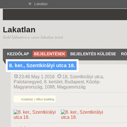
»
Lakatlan
Lakatlan
Tedd láthatóvá a város lakatlan tereit
KEZDŐLAP
BEJELENTÉSEK
BEJELENTÉS KÜLDÉSE
RÓ
8. ker., Szentkirályi utca 18.
23:46 May 1 2016
18, Szentkirályi utca,
Palotanegyed, 8. kerület, Budapest, Közép-
Magyarország, 1088, Magyarország
irodaház / office building