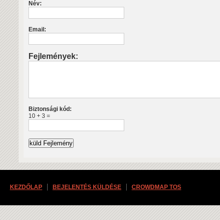
Név:
Email:
Fejlemények:
Biztonsági kód:
10 + 3 =
KEZDŐLAP
BEJELENTÉS KÜLDÉSE
CROWDMAP TOS