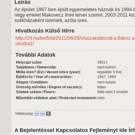
Leírás
Az épület 1867-ben épült egyemeletes háznak és 1994-b
négy emelet Makovecz Imre tervei szerint. 2003-2011 köz
székházaként üzemelt, azóta üres.
Hivatkozás Külső Hírre
http://24.hu/belfold/2011/06/28/visszakoltozott-a-fidesz-
utcaba1/
További Adatok
Helyrajzi szám:
36517
Tulajdonos / Ownership:
nem tudom
Mióta üres? (év) / Vacant since (year):
legalább 3 éve
Építési év / Year of construction::
1867, 1994
Állapot / Condition:
nem tudom
Üresség mértéke / Degree of vacancy:
teljes
Szintek száma / Floors:
több mint 2 emelet
Műemléki védelem alatt / Protected monument:
nem
Hitelesség:
0
A Bejelentéssel Kapcsolatos Fejleményt Ide Ír