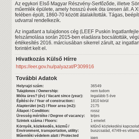
Az egykori Első Magyar Részvény-Serfőződe, illetve S
műemlék épülete, amely hosszú évek óta üresen áll. A X
felében épült, 1860-70 között átalakították. Tágas, beépít
udvarral rendelkezik.
Az ingatlant a tulajdonos cég (LEEF Puskin Ingatlanfejles
felszámolása során 2015-ben eladásra bocsátották, vég
értékesítés 2016. márciusában sikerrel zárult, az ingatlan
forintért kelt el.
Hivatkozás Külső Hírre
https://eer.gov.hu/palyazat/P309916
További Adatok
Helyrajzi szám:
36549
Tulajdonos / Ownership:
nem tudom
Mióta üres? (év) / Vacant since (year):
legalább 5 éve
Építési év / Year of construction::
1810 körül
Alapterület (m2) / Floor area (m2):
2175
Állapot / Condition:
rossz
Üresség mértéke / Degree of vacancy:
teljes
Szintek száma / Floors:
1 emelet
Környék, közlekedés, közmű /
kitűnő közlekedési kapcsolat
Environment, transportation, utility:
buszcsalád, 47/49-es villam
Műemléki védelem alatt / Protected
igen