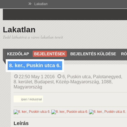
»
Lakatlan
Lakatlan
Tedd láthatóvá a város lakatlan tereit
KEZDŐLAP
BEJELENTÉSEK
BEJELENTÉS KÜLDÉSE
RÓ
8. ker., Puskin utca 6.
22:50 May 1 2016
6, Puskin utca, Palotanegyed,
8. kerület, Budapest, Közép-Magyarország, 1088,
Magyarország
ipari / industrial
Leírás