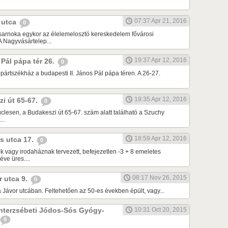
07:37 Apr 21, 2016
ő utca
0
sarnoka egykor az élelemelosztó kereskedelem fővárosi
 A Nagyvásártelep...
19:37 Apr 12, 2016
s Pál pápa tér 26.
0
 pártszékház a budapesti II. János Pál pápa téren. A 26-27.
19:35 Apr 12, 2016
zi út 65-67.
0
uclesen, a Budakeszi út 65-67. szám alatt található a Szuchy
..
18:59 Apr 12, 2016
is utca 17.
0
k vagy irodaháznak tervezett, befejezetlen -3 + 8 emeletes
éve üres....
08:17 Nov 26, 2015
r utca 9.
0
a Jávor utcában. Feltehetően az 50-es években épült, vagy...
enterzsébeti Jódos-Sós Gyógy-
10:31 Oct 20, 2015
0