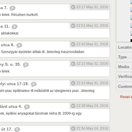
23:17 May 31, 2016
ca 7.
0
n telek. Részben burkolt.
22:51 May 31, 2016
ca 11.
0
t ablakokkal.
22:42 May 31, 2016
i utca 8.
0
Locatio
 Szeszgyár épületei álltak itt. Jelenleg hasznosítatlan.
Type
22:21 May 31, 2016
ny S. u. 35.
0
Media
 telek.
Verifica
22:13 May 31, 2016
elyi utca 17-19.
0
Custom
 téri piac építésekor itt működött az ideiglenes piac. Jelenleg
Reset al
22:38 May 24, 2016
ilárd utca 4.
0
lek, építési anyagokat tárolnak néha itt. 2009-ig egy
21:54 May 24, 2016
i út 17.
0