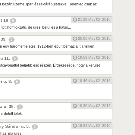
 bezárt üzeme, ipari és raktárépületekkel. Jelenleg csak az
21:39 May 02, 2016
rt 16
0
ított homlokzatú, de üres, belül és a hátsó...
20:06 May 02, 2016
u 39.
0
n egy háromemeletes, 1912-ben épült bérház állt a telken.
19:53 May 02, 2016
 u 11.
0
 utcavonaltól beljebb eső részén. Érdekessége, hogy a kerületi
19:46 May 02, 2016
ri u. 3.
0
19:30 May 02, 2016
a u. 38.
0
rdetett telek.
19:21 May 02, 2016
ony Sándor u. 5.
0
óház, ma üres.