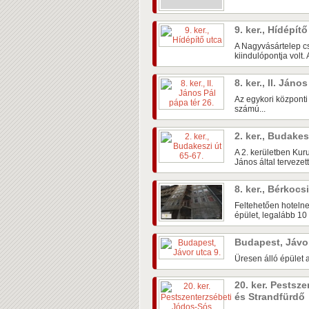
9. ker., Hídépít
A Nagyvásártelep c
kiindulópontja volt.
8. ker., II. Jáno
Az egykori központi
számú...
2. ker., Budakes
A 2. kerületben Kur
János által tervezett.
8. ker., Bérkocs
Feltehetően hotelne
épület, legalább 10 
Budapest, Jávo
Üresen álló épület 
20. ker. Pestsz
és Strandfürdő