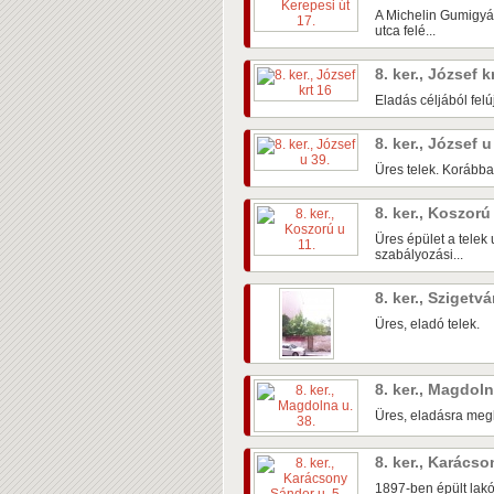
A Michelin Gumigyár
utca felé...
8. ker., József k
Eladás céljából felúj
8. ker., József 
Üres telek. Korábba
8. ker., Koszorú
Üres épület a telek
szabályozási...
8. ker., Szigetvá
Üres, eladó telek.
8. ker., Magdoln
Üres, eladásra meghi
8. ker., Karács
1897-ben épült lak