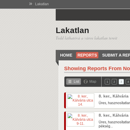
»
Lakatlan
Lakatlan
Tedd láthatóvá a város lakatlan tereit
HOME
REPORTS
SUBMIT A RE
Showing Reports From
No
List
Map
1
2
3
4
8. ker., Kálvária
Üres, hasznosítatlan
8. ker., Kálvária
Üres, hasznosítatlan 
pékség...