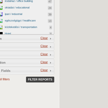
irodaház / office building
47
oktatási / educational
24
ipari / industrial
39
egészségügyi / healthcare
13
közlekedési / transportation
4
Hotel
2
Clear
n
vallási / religious
0
Clear
kormányzati / governmental
2
katonai / military
0
Clear
kereskedelmi / commercial
40
Clear
tion
egyéb / other
12
Clear
 Fields
kulturális / cultural
4
l filters
BEFEJEZETLEN ÉPÜLET /
FILTER REPORTS
13
UNFINISHED BUILDING
LEBONTOTTÁK / DEMOLISHED
3
MEGMENEKÜLT / SAVED
4
Vacant shop
0