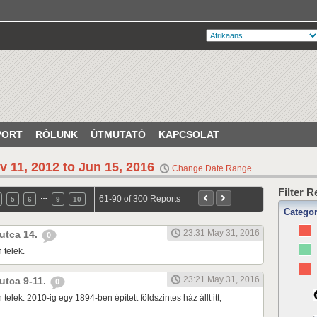
PORT
RÓLUNK
ÚTMUTATÓ
KAPCSOLAT
v 11, 2012 to Jun 15, 2016
Change Date Range
Filter 
…
61-90 of 300 Reports
5
6
9
10
Catego
23:31 May 31, 2016
 utca 14.
0
 telek.
23:21 May 31, 2016
 utca 9-11.
0
telek. 2010-ig egy 1894-ben épített földszintes ház állt itt,