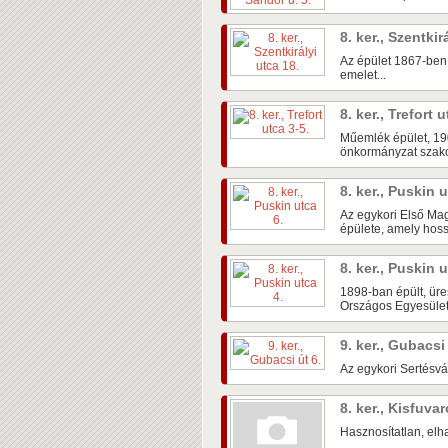
8. ker., Szentkir
Az épület 1867-ben
emelet...
8. ker., Trefort 
Műemlék épület, 19
önkormányzat szakor
8. ker., Puskin 
Az egykori Első Ma
épülete, amely hoss
8. ker., Puskin 
1898-ban épült, üre
Országos Egyesület
9. ker., Gubacsi
Az egykori Sertésvá
8. ker., Kisfuva
Hasznosítatlan, elha