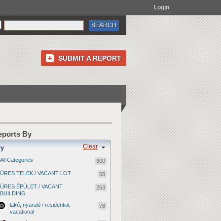
Login
SUBMIT A REPORT
Reports By
Clear
ry
All Categories
300
ÜRES TELEK / VACANT LOT
58
ÜRES ÉPÜLET / VACANT
263
BUILDING
lakó, nyaraló / residential,
76
vacational