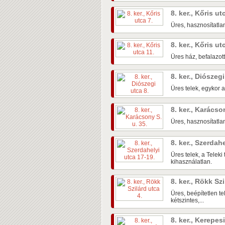
8. ker., Kőris ut
Üres, hasznosítatla
8. ker., Kőris ut
Üres ház, befalazot
8. ker., Diószeg
Üres telek, egykor a
8. ker., Karácso
Üres, hasznosítatlan
8. ker., Szerdah
Üres telek, a Teleki
kihasználatlan.
8. ker., Rökk Sz
Üres, beépítetlen te
kétszintes,...
8. ker., Kerepes