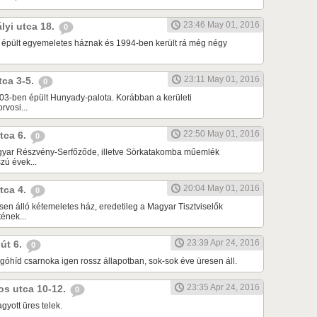
23:46 May 01, 2016
ályi utca 18.
0
 épült egyemeletes háznak és 1994-ben került rá még négy
23:11 May 01, 2016
utca 3-5.
0
03-ben épült Hunyady-palota. Korábban a kerületi
vosi...
22:50 May 01, 2016
utca 6.
0
gyar Részvény-Serfőződe, illetve Sörkatakomba műemlék
zú évek...
20:04 May 01, 2016
utca 4.
0
sen álló kétemeletes ház, eredetileg a Magyar Tisztviselők
ének...
23:39 Apr 24, 2016
 út 6.
0
góhíd csarnoka igen rossz állapotban, sok-sok éve üresen áll.
23:35 Apr 24, 2016
ros utca 10-12.
0
gyott üres telek.