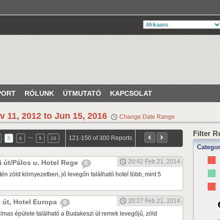
PORT
RÓLUNK
ÚTMUTATÓ
KAPCSOLAT
v 11, 2012 to Jun 15, 2016
Change Date Range
Filter 
…
121-150 of 300 Reports
5
6
9
10
Catego
20:42 Feb 21, 2014
i út/Pálos u. Hotel Rege
0
én zöld környezetben, jó levegőn található hotel több, mint 5
20:27 Feb 21, 2014
i út, Hotel Europa
0
lmas épülete található a Budakeszi út remek levegőjű, zöld