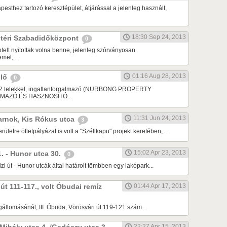
pesthez tartozó keresztépület, átjárással a jelenleg használt,
18:30 Sep 24, 2013
y téri Szabadidőközpont
0
otelt nyitottak volna benne, jelenleg szórványosan
mel,...
01:16 Aug 28, 2013
ülő
0
 m2 telekkel, ingatlanforgalmazó (NURBONG PROPERTY
AZÓ ÉS HASZNOSÍTÓ...
11:31 Jun 24, 2013
arnok, Kis Rókus utca
3
erületre ötletpályázat is volt a "Széllkapu" projekt keretében,...
15:02 Apr 23, 2013
 1. - Hunor utca 30.
0
izi út - Hunor utcák által határolt tömbben egy lakópark...
 út 111-117., volt Óbudai remíz
01:44 Apr 17, 2013
gállomásánál, III. Óbuda, Vörösvári út 119-121 szám...
22:27 Apr 15, 2013