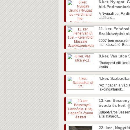
6.ker. Nyugati 
híd-Podmaniczky
A Nyugati pu.-Ferdin
található...
11. ker. Fehérvá
Szakközépiskol
2007-ben megszűnt 
munkásszálló. Budap
8.ker. Vas utca 
"Budapest VIII. ker
kiváló...
4.ker. Szabadka
"Az ingatlan a Váci
lakóingatlanok...
13.ker. Bessen
óvoda és kert
Újlipótváros Bessen
által határolt...
22. ker., Nagyté