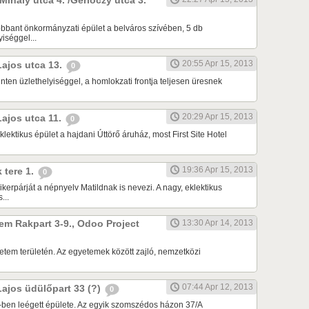
 Mihály utca 4. /Gerlóczy utca 3.
robbant önkormányzati épület a belváros szívében, 5 db
yiséggel...
20:55 Apr 15, 2013
Lajos utca 13.
0
nten üzlethelyiséggel, a homlokzati frontja teljesen üresnek
20:29 Apr 15, 2013
Lajos utca 11.
0
lektikus épület a hajdani Úttörő áruház, most First Site Hotel
19:36 Apr 15, 2013
k tere 1.
0
i ikerpárját a népnyelv Matildnak is nevezi. A nagy, eklektikus
...
em Rakpart 3-9., Odoo Project
13:30 Apr 14, 2013
tem területén. Az egyetemek között zajló, nemzetközi
07:44 Apr 12, 2013
Lajos üdülőpart 33 (?)
0
ben leégett épülete. Az egyik szomszédos házon 37/A