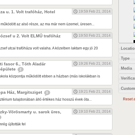
za u. 1. Volt trafóház, Hotel
19:59 Feb 21, 2014
 működött az alsó része, az ma már nem üzemel, üresen...
József u 2. Volt ELMŰ trafóház
19:50 Feb 21, 2014
Locatio
ef utcai trafóháza volt valaha. A közelben laktam egy jó 20
Type
ti fasor 6., Tóth Aladár
19:26 Feb 21, 2014
Media
 épülete
2
iskola központja működött ebben a házban (más iskolákban is
Verifica
Custom
19:21 Feb 21, 2014
rópa Ház, Margitsziget
0
Reset al
térium tulajdonában álló értékes ház hosszú évek óta...
zky-Vörösmarty u. sarok üres,
19:10 Feb 21, 2014
rég újították fel