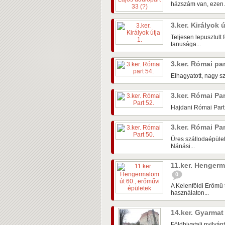
házszám van, ezen.
3.ker. Királyok ú
Teljesen lepusztult 
tanusága...
3.ker. Római pa
Elhagyatott, nagy sz
3.ker. Római Pa
Hajdani Római Part 
3.ker. Római Pa
Üres szállodaépület
Nánási...
11.ker. Hengerm
0
A Kelenföldi Erőmű 
használaton...
14.ker. Gyarmat
Földhivatali nyilván