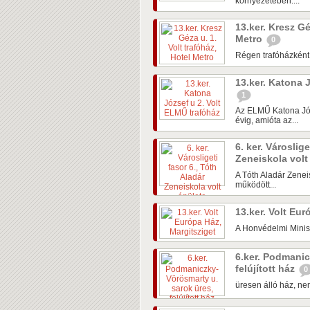
környezetében....
13.ker. Kresz Gé
Metro
0
Régen trafóházként
13.ker. Katona 
1
Az ELMŰ Katona Józs
évig, amióta az...
6. ker. Városlige
Zeneiskola volt
A Tóth Aladár Zene
működött...
13.ker. Volt Eu
A Honvédelmi Minisz
6.ker. Podmanic
felújított ház
0
üresen álló ház, nem