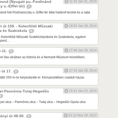
Grund (Nyugati pu.-Ferdinánd
11:32 Jan 31, 2014
 u.-Eiffel tér)
1
ánd híd-Podmaniczky u.-Eiffel tér által határolt terület és a rajta
ri út 159. - Kelenföldi Műszaki
18:03 Jan 28, 2014
a és Szakiskola
0
Kelenföldi Műszaki Szakközépiskola és Szakiskola, egykori
est...
17:46 Jan 28, 2014
9-11.
0
ület Vas utcában az Astoria és a Nemzeti Múzeum közelében,
17:24 Jan 28, 2014
i út 17.
0
 úttól 250 m-re helyezkedik el. Környezetében családi házas
yei-Pannónia-Tutaj-Hegedűs
15:41 Jan 23, 2014
3
yei utca – Pannónia utca – Tutaj utca – Hegedűs Gyula utca
01:12 Nov 18, 2013
tényi út 48-50.
0