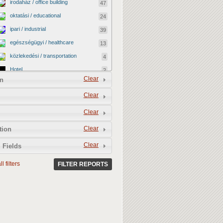
irodaház / office building
47
oktatási / educational
24
ipari / industrial
39
egészségügyi / healthcare
13
közlekedési / transportation
4
Hotel
2
Clear
n
vallási / religious
0
Clear
kormányzati / governmental
2
katonai / military
0
Clear
kereskedelmi / commercial
40
Clear
tion
egyéb / other
12
Clear
 Fields
kulturális / cultural
4
l filters
BEFEJEZETLEN ÉPÜLET /
FILTER REPORTS
13
UNFINISHED BUILDING
LEBONTOTTÁK / DEMOLISHED
3
MEGMENEKÜLT / SAVED
4
Vacant shop
0