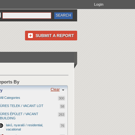
Login
SUBMIT A REPORT
Reports By
Clear
ry
All Categories
300
ÜRES TELEK / VACANT LOT
58
ÜRES ÉPÜLET / VACANT
263
BUILDING
lakó, nyaraló / residential,
76
vacational