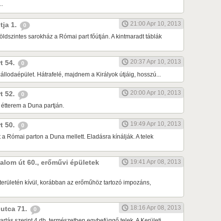
..
21:00 Apr 10, 2013
tja 1.
0
földszintes sarokház a Római part főútján. A kintmaradt táblák
20:37 Apr 10, 2013
rt 54.
0
állodaépület. Hátrafelé, majdnem a Királyok útjáig, hosszú...
20:00 Apr 10, 2013
rt 52.
0
étterem a Duna partján.
19:49 Apr 10, 2013
rt 50.
0
 a Római parton a Duna mellett. Eladásra kínálják. A telek
alom út 60., erőművi épületek
19:41 Apr 08, 2013
területén kívül, korábban az erőműhöz tartozó impozáns,
18:16 Apr 08, 2013
 utca 71.
0
tartás szerint 4 db, természetben egybefüggő telek. A Kerületi