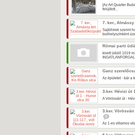
[Az Art Quarter Buda
felújított...
7. ker., Almáss
Sajtóhírek szerint h
bulihelyszínként üze
Római parti üd
kivett üdülő 1019
INGATLANFORGALM
Ganz szerelőcs
Az épületet - bár a t
3.ker. Hévizi út
A Vörösvári út - Hév
3.ker. Vörösvári
0
Az 1-es villamos vé