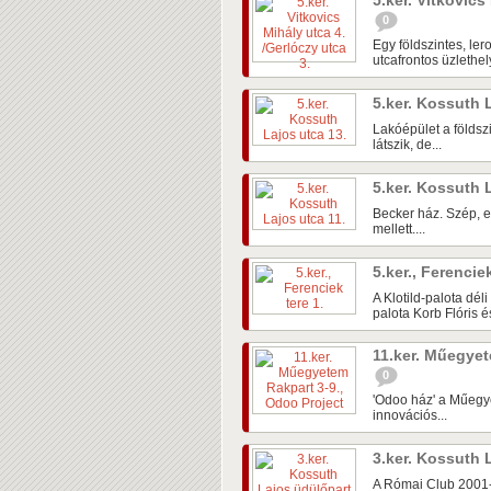
5.ker. Vitkovics
0
Egy földszintes, le
utcafrontos üzlethel
5.ker. Kossuth 
Lakóépület a földszi
látszik, de...
5.ker. Kossuth 
Becker ház. Szép, ek
mellett....
5.ker., Ferencie
A Klotild-palota dél
palota Korb Flóris és
11.ker. Műegyet
0
'Odoo ház' a Műegye
innovációs...
3.ker. Kossuth 
A Római Club 2001-