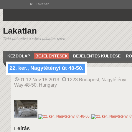
»
Lakatlan
Lakatlan
Tedd láthatóvá a város lakatlan tereit
KEZDŐLAP
BEJELENTÉSEK
BEJELENTÉS KÜLDÉSE
RÓ
22. ker., Nagytétényi út 48-50.
01:12 Nov 18 2013
1223 Budapest, Nagytétényi
Way 48-50, Hungary
Leírás