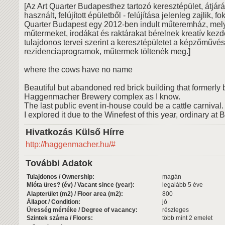
[Az Art Quarter Budapesthez tartozó keresztépület, átjárá
használt, felújított épületből - felújítása jelenleg zajlik, f
Quarter Budapest egy 2012-ben indult műteremház, mel
műtermeket, irodákat és raktárakat bérelnek kreatív ke
tulajdonos tervei szerint a keresztépületet a képzőművé
rezidenciaprogramok, műtermek töltenék meg.]
where the cows have no name
Beautiful but abandoned red brick building that formerly 
Haggenmacher Brewery complex as I know.
The last public event in-house could be a cattle carnival.
I explored it due to the Winefest of this year, ordinary at 
Hivatkozás Külső Hírre
http://haggenmacher.hu/#
További Adatok
Tulajdonos / Ownership:
magán
Mióta üres? (év) / Vacant since (year):
legalább 5 éve
Alapterület (m2) / Floor area (m2):
800
Állapot / Condition:
jó
Üresség mértéke / Degree of vacancy:
részleges
Szintek száma / Floors:
több mint 2 emelet