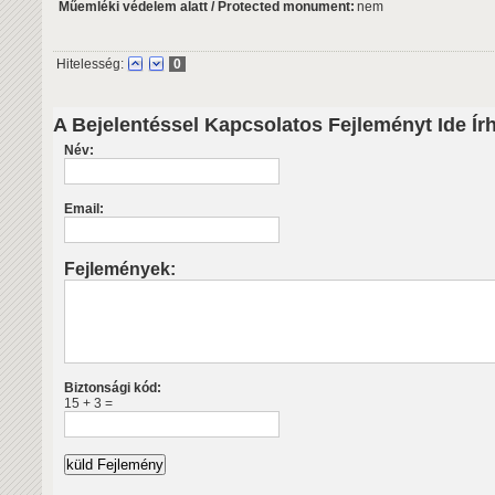
Műemléki védelem alatt / Protected monument:
nem
Hitelesség:
0
A Bejelentéssel Kapcsolatos Fejleményt Ide Ír
Név:
Email:
Fejlemények:
Biztonsági kód:
15 + 3 =