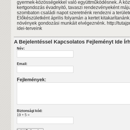
gyermek-közösségekkel való együttműködésnek. A kö
kertgondozás évadnyitó, tavaszi rendezvényeként máju
szombaton családi napot szeretnénk rendezni a terület
Előkészületként április folyamán a kertet kitakarítanán
növények gondozási munkáit elvégeznénk. http://tutajpr
idei-terveink
A Bejelentéssel Kapcsolatos Fejleményt Ide Ír
Név:
Email:
Fejlemények:
Biztonsági kód:
19 + 5 =