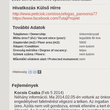
Hivatkozás Külső Hírre
http://www.peticiok.com/osszefogas_pannonia77
https://www.facebook.com/TutajProjekt
További Adatok
Tulajdonos / Ownership:
önkormányzati
Mióta üres? (év) / Vacant since (year):
legalább fél éve
Alapterület (m2) / Floor area (m2):
5800
Állapot / Condition:
nem tudom
Üresség mértéke / Degree of vacancy:
teljes
Szintek száma / Floors:
nem tudom
Műemléki védelem alatt / Protected monument:
nem
Hitelesség:
0
Fejlemények
Kocsis Csaba
(Feb 5 2014)
Néhány információ. Ma 2014.02.05-én voltunk az önko
engedélyével fafelmérést végezni a telken. Az ingatlan
üres. Azóta nem volt gondozva, ennek ellenére a kert és