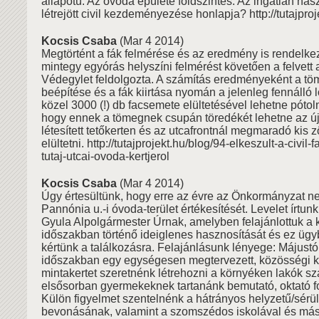
állapotú. Az óvoda épülete földszintes. Az ingatlan has
létrejött civil kezdeményezése honlapja? http://tutajproj
Kocsis Csaba
(Mar 4 2014)
Megtörtént a fák felmérése és az eredmény is rendelkez
mintegy egyórás helyszíni felmérést követően a felvett 
Védegylet feldolgozta. A számítás eredményeként a tö
beépítése és a fák kiirtása nyomán a jelenleg fennálló
közel 3000 (!) db facsemete elültetésével lehetne pótoln
hogy ennek a tömegnek csupán töredékét lehetne az új
létesített tetőkerten és az utcafrontnál megmaradó kis z
elültetni. http://tutajprojekt.hu/blog/94-elkeszult-a-civil-
tutaj-utcai-ovoda-kertjerol
Kocsis Csaba
(Mar 4 2014)
Úgy értesültünk, hogy erre az évre az Önkormányzat n
Pannónia u.-i óvoda-terület értékesítését. Levelet írtun
Gyula Alpolgármester Úrnak, amelyben felajánlottuk a k
időszakban történő ideiglenes hasznosítását és ez ügy
kértünk a találkozásra. Felajánlásunk lényege: Májustól
időszakban egy egységesen megtervezett, közösségi k
mintakertet szeretnénk létrehozni a környéken lakók s
elsősorban gyermekeknek tartanánk bemutató, oktató f
Külön figyelmet szentelnénk a hátrányos helyzetű/sérü
bevonásának, valamint a szomszédos iskolával és má