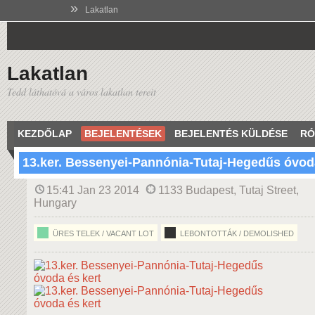
»
Lakatlan
Lakatlan
Tedd láthatóvá a város lakatlan tereit
KEZDŐLAP
BEJELENTÉSEK
BEJELENTÉS KÜLDÉSE
RÓ
13.ker. Bessenyei-Pannónia-Tutaj-Hegedűs óvoda
15:41 Jan 23 2014
1133 Budapest, Tutaj Street,
Hungary
ÜRES TELEK / VACANT LOT
LEBONTOTTÁK / DEMOLISHED