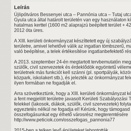
Leírás
Újlipótváros Bessenyei utca – Pannónia utca – Tutaj ut
Gyula utca által határolt területén van egy használaton k
hatalmas kerttel (1600 m2 alaprajzú beépített terület + 4
2012 óta üres.
A XIII. kerületi önkormányzat készíttetett egy új szabályzá
területre, amivel lehetővé válik az ingatlan tömbszerű, 
való beépítése, a telek értékesítése ingatlanbefektető ré
A 2013. szeptember 24-én megtartott tervbemutatón megj
szülők, civil szervezetek és érdeklődök egyöntetű vélem
területnek más funkciót kell szánni (pl. sportpályák, köz
közpark, iskolakert stb.), és jelezték az önkormányzat fel
ilyen formában ne fogadják el.
Arra szövetkeztünk, hogy a XIII. kerületi önkormányzat ké
a fent megjelölt területre javasolt Kerületi Szabályozási T
felekkel (lakosok, diákok, szülők, civil szervezetek) folyt
egyeztetés nélkül ne fogadja el! Kérünk, hogy támogasd
összefogásunkat egy élhető városrész megteremtésére
http://www.peticiok.com/osszefogas_pannonia77
2015-ben a telken levő épületeket lebontották.