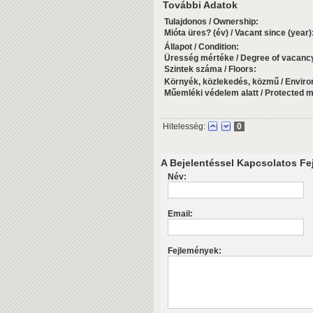
További Adatok
Tulajdonos / Ownership:
Mióta üres? (év) / Vacant since (year)
Állapot / Condition:
Üresség mértéke / Degree of vacanc
Szintek száma / Floors:
Környék, közlekedés, közmű / Environm
Műemléki védelem alatt / Protected
Hitelesség:
0
A Bejelentéssel Kapcsolatos Fej
Név:
Email:
Fejlemények: