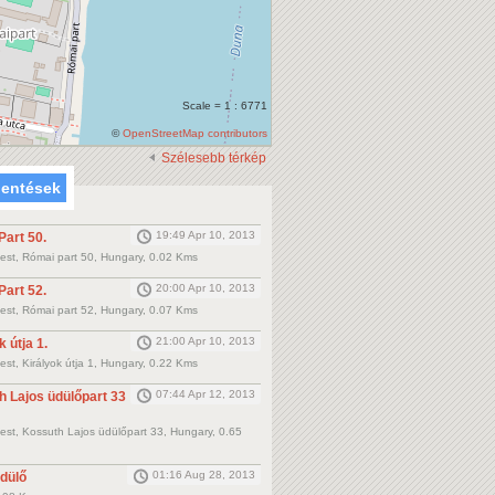
Scale = 1 : 6771
©
OpenStreetMap contributors
Szélesebb térkép
lentések
19:49 Apr 10, 2013
Part 50.
st, Római part 50, Hungary, 0.02 Kms
20:00 Apr 10, 2013
Part 52.
st, Római part 52, Hungary, 0.07 Kms
21:00 Apr 10, 2013
k útja 1.
st, Királyok útja 1, Hungary, 0.22 Kms
07:44 Apr 12, 2013
h Lajos üdülőpart 33
st, Kossuth Lajos üdülőpart 33, Hungary, 0.65
01:16 Aug 28, 2013
üdülő