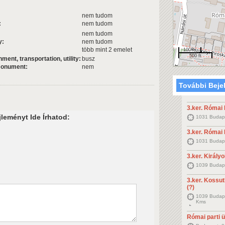
nem tudom
:
nem tudom
nem tudom
y:
nem tudom
több mint 2 emelet
100 m
500 ft
ent, transportation, utility:
busz
 monument:
nem
További Beje
3.ker. Római 
leményt Ide Írhatod:
1031 Budape
3.ker. Római 
1031 Budape
3.ker. Királyo
1039 Budape
3.ker. Kossut
(?)
1039 Budape
Kms
Római parti 