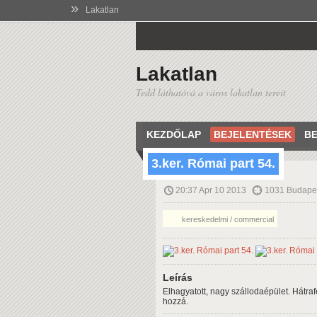
»
Lakatlan
Lakatlan
Tedd láthatóvá a város lakatlan tereit
KEZDŐLAP
BEJELENTÉSEK
BE
3.ker. Római part 54.
20:37 Apr 10 2013
1031 Budapes
kereskedelmi / commercial
Leírás
Elhagyatott, nagy szállodaépület. Hátraf
hozzá.