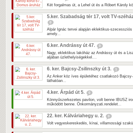
Két forgalmas út, a Lehel út és a Róbert Károly k
5.ker. Szabadság tér 17, volt TV-széhá
0
Alpár Ignác tervei alapján eklektikus-szecessziós 
amely...
6.ker. Andrássy út 47.
0
Nagy, eklektikus lakóház az Andrássy út és a Lisz
aljában üzlethelyiségekkel....
6. ker. Bajcsy-Zsilinszky út 3.
1
Az Anker köz íves épületéhez csatlakozó Bajcsy-Z
láthatóan...
4.ker. Árpád út 5.
0
Könnyűszerkezetes pavilon, volt benne IBUSZ iro
működött benne. Önkormányzati.rendelet...
22. ker. Kálváriahegy u. 2.
0
Volt vegyeskereskedés, kínai, villamossági szakü