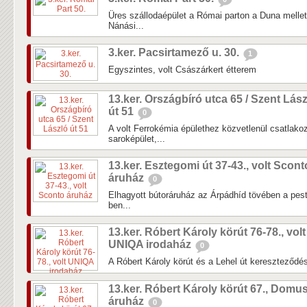
Üres szállodaépület a Római parton a Duna mellett
Nánási...
3.ker. Pacsirtamező u. 30.
1
Egyszintes, volt Császárkert étterem
13.ker. Országbíró utca 65 / Szent Lás
út 51
0
A volt Ferrokémia épülethez közvetlenül csatlakoz
saroképület,...
13.ker. Esztegomi út 37-43., volt Scont
áruház
0
Elhagyott bútoráruház az Árpádhíd tövében a pesti
ben...
13.ker. Róbert Károly körút 76-78., volt
UNIQA irodaház
0
A Róbert Károly körút és a Lehel út kereszteződés
13.ker. Róbert Károly körút 67., Domu
áruház
0