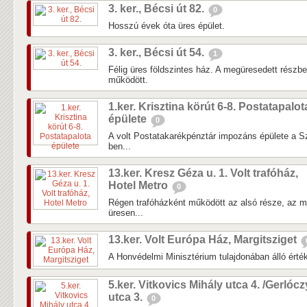
3. ker., Bécsi út 82.
0
Hosszú évek óta üres épület.
3. ker., Bécsi út 54.
1
Félig üres földszintes ház. A megüresedett részb
működött.
1.ker. Krisztina körút 6-8. Postatapalot
épülete
0
A volt Postatakarékpénztár impozáns épülete a Sz
ben...
13.ker. Kresz Géza u. 1. Volt trafóház,
Hotel Metro
0
Régen trafóházként működött az alsó része, az 
üresen...
13.ker. Volt Európa Ház, Margitsziget
A Honvédelmi Minisztérium tulajdonában álló érté
5.ker. Vitkovics Mihály utca 4. /Gerlócz
utca 3.
0