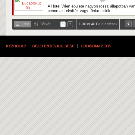
A Hotel Wien épülete nagyon rossz állapotban van
benne azt elvitték vagy tönkretették....
Lista
Térkép
1-30 of 40 Bejelentések
1
2
KEZDŐLAP
BEJELENTÉS KÜLDÉSE
CROWDMAP TOS