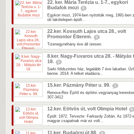
22. ker. Mária Terézia u. 1-7., egykori
Budafok mozi
0
Egykori mozi, 1974-ben nyitották meg, 1991-ben z
úti lakótelepen épült...
22.ker. Kossuth Lajos utca 28., volt
Promontor Étterem.
0
Tizenegynéhány éve áll üresen.
8.ker. Nagy-Fuvaros utca 28. - Mátyás 
18.
0
Sarki földszintes ház, legalább 7 éve lakatlan. Üz
benne. 2014: A telket eladásra...
15.ker. Pázmány Péter u. 99.
1
Renova-Rex Építő és építési vegyianyag keresked
307-3412
12.ker. Eötvös út, volt Olimpia Hotel
0
Épült: 1972. Tervezte: Farkasdy Zoltán. Az 1972-
magyar csapatnak már ez volt...
11.ker. Budaörsi út 88.
0