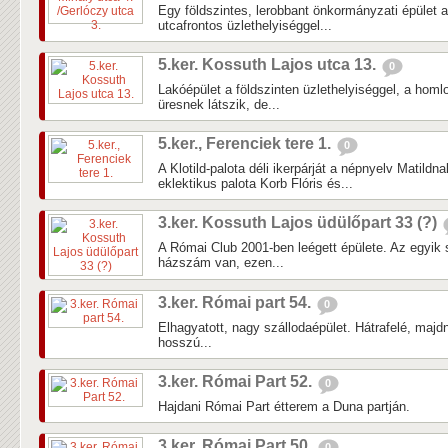
Egy földszintes, lerobbant önkormányzati épület 
utcafrontos üzlethelyiséggel...
5.ker. Kossuth Lajos utca 13.
0
Lakóépület a földszinten üzlethelyiséggel, a homlok
üresnek látszik, de...
5.ker., Ferenciek tere 1.
0
A Klotild-palota déli ikerpárját a népnyelv Matildna
eklektikus palota Korb Flóris és...
3.ker. Kossuth Lajos üdülőpart 33 (?)
A Római Club 2001-ben leégett épülete. Az egyi
házszám van, ezen...
3.ker. Római part 54.
0
Elhagyatott, nagy szállodaépület. Hátrafelé, majdn
hosszú...
3.ker. Római Part 52.
0
Hajdani Római Part étterem a Duna partján.
3.ker. Római Part 50.
0