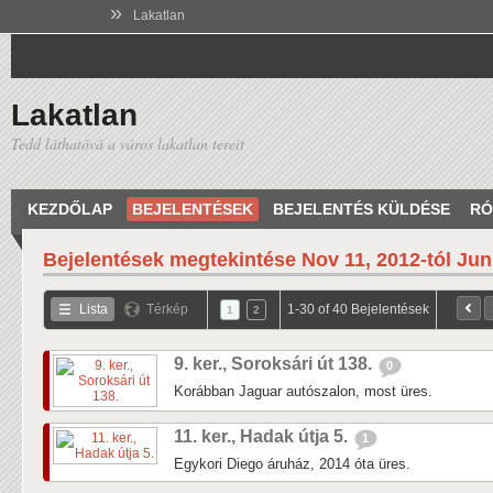
»
Lakatlan
Lakatlan
Tedd láthatóvá a város lakatlan tereit
KEZDŐLAP
BEJELENTÉSEK
BEJELENTÉS KÜLDÉSE
RÓ
Bejelentések megtekintése
Nov 11, 2012-tól Jun
Lista
Térkép
1-30 of 40 Bejelentések
1
2
9. ker., Soroksári út 138.
0
Korábban Jaguar autószalon, most üres.
11. ker., Hadak útja 5.
1
Egykori Diego áruház, 2014 óta üres.