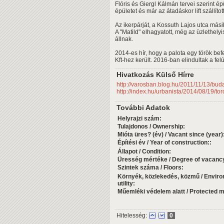
Flóris és Giergl Kálmán tervei szerint é
épületet és már az átadáskor lift szállít
Az ikerpárját, a Kossuth Lajos utca másik
A "Matild" elhagyatott, még az üzlethely
állnak.
2014-es hír, hogy a palota egy török be
Kft-hez került. 2016-ban elindultak a felú
Hivatkozás Külső Hírre
http://varosban.blog.hu/2011/11/13/bud
http://index.hu/urbanista/2014/08/19/tor
További Adatok
Helyrajzi szám:
Tulajdonos / Ownership:
Mióta üres? (év) / Vacant since (year)
Építési év / Year of construction::
Állapot / Condition:
Üresség mértéke / Degree of vacanc
Szintek száma / Floors:
Környék, közlekedés, közmű / Environ
utility:
Műemléki védelem alatt / Protected
Hitelesség:
0