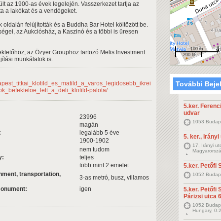
pült az 1900-as évek legelején. Vasszerkezet tartja az
otta a lakókat és a vendégeket.
 oldalán felújították és a Buddha Bar Hotel költözött be.
iségei, az Aukciósház, a Kaszinó és a többi is üresen
100 m
fektetőhöz, az Özyer Grouphoz tartozó Melis Investment
200 ft
jítási munkálatok is.
apest_titkai_klotild_es_matild_a_varos_legidosebb_ikrei
További Beje
ok_befektetoe_lett_a_deli_klotild-palota/
5.ker. Ferenci
udvar
23996
1053 Budape
magán
:
legalább 5 éve
5. ker., Irányi
1900-1902
17, Irányi u
nem tudom
Magyarorszá
y:
teljes
több mint 2 emelet
5.ker. Petőfi 
ment, transportation,
1052 Budape
3-as metró, busz, villamos
 monument:
igen
5.ker. Petőfi 
Párizsi utca 
1052 Budapes
Hungary, 0.