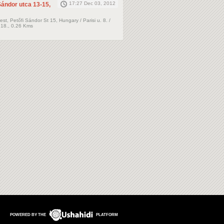
17:27 Dec 03, 2012
 Sándor utca 13-15,
t, Petőfi Sándor St 15, Hungary / Parisi u. 8. /
 18., 0.26 Kms
POWERED BY THE
PLATFORM