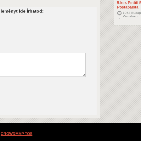
5.ker. Petőfi
Postapalota
leményt Ide Írhatod:
1052 Budapes
Városház u.
CROWDMAP TOS