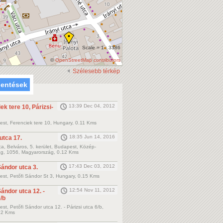
Scale = 1 : 3386
©
OpenStreetMap contributors
Szélesebb térkép
lentések
13:39 Dec 04, 2012
ek tere 10, Párizsi-
st, Ferenciek tere 10, Hungary, 0.11 Kms
18:35 Jun 14, 2016
 utca 17.
tca, Belváros, 5. kerület, Budapest, Közép-
g, 1056, Magyarország, 0.12 Kms
17:43 Dec 03, 2012
Sándor utca 3.
st, Petőfi Sándor St 3, Hungary, 0.15 Kms
12:54 Nov 11, 2012
Sándor utca 12. -
6/b
t, Petőfi Sándor utca 12. - Párizsi utca 6/b,
22 Kms