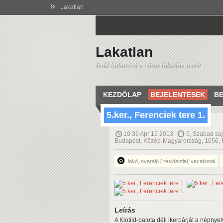
»
Lakatlan
Lakatlan
Tedd láthatóvá a város lakatlan tereit
KEZDŐLAP
BEJELENTÉSEK
BE
5.ker., Ferenciek tere 1.
19:36 Apr 15 2013
5, Szabad sajt
Budapest, Közép-Magyarország, 1056,
lakó, nyaraló / residential, vacational
Leírás
A Klotild-palota déli ikerpárját a népnye