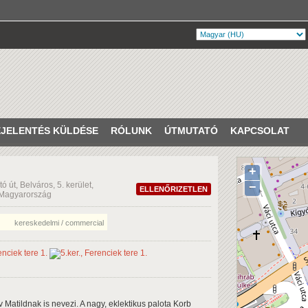
JELENTÉS KÜLDÉSE
RÓLUNK
ÚTMUTATÓ
KAPCSOLAT
+
ó út, Belváros, 5. kerület,
−
ELLENŐRIZETLEN
 Magyarország
kereskedelmi / commercial
lv Matildnak is nevezi. A nagy, eklektikus palota Korb