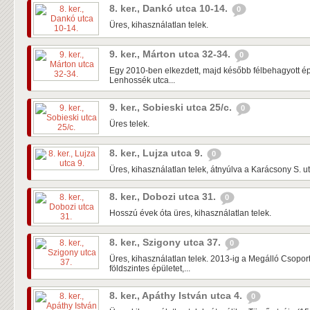
8. ker., Dankó utca 10-14.
0
Üres, kihasználatlan telek.
9. ker., Márton utca 32-34.
0
Egy 2010-ben elkezdett, majd később félbehagyott ép
Lenhossék utca...
9. ker., Sobieski utca 25/c.
0
Üres telek.
8. ker., Lujza utca 9.
0
Üres, kihasználatlan telek, átnyúlva a Karácsony S. u
8. ker., Dobozi utca 31.
0
Hosszú évek óta üres, kihasználatlan telek.
8. ker., Szigony utca 37.
0
Üres, kihasználatlan telek. 2013-ig a Megálló Csoport 
földszintes épületet,...
8. ker., Apáthy István utca 4.
0