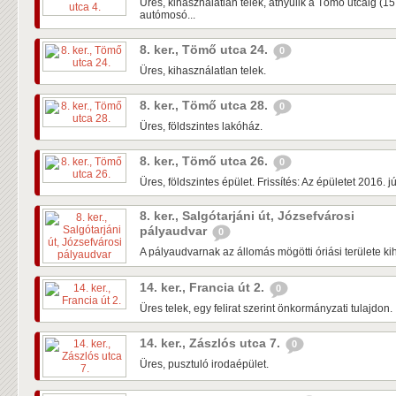
Üres, kihasználatlan telek, átnyúlik a Tömő utcáig (1
autómosó...
8. ker., Tömő utca 24.
0
Üres, kihasználatlan telek.
8. ker., Tömő utca 28.
0
Üres, földszintes lakóház.
8. ker., Tömő utca 26.
0
Üres, földszintes épület. Frissítés: Az épületet 2016. 
8. ker., Salgótarjáni út, Józsefvárosi
pályaudvar
0
A pályaudvarnak az állomás mögötti óriási területe kih
14. ker., Francia út 2.
0
Üres telek, egy felirat szerint önkormányzati tulajdon.
14. ker., Zászlós utca 7.
0
Üres, pusztuló irodaépület.