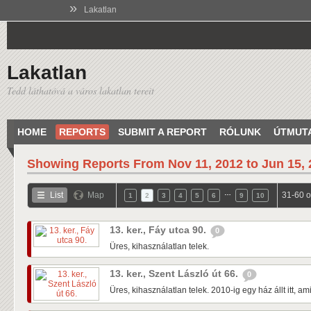
»
Lakatlan
Lakatlan
Tedd láthatóvá a város lakatlan tereit
HOME
REPORTS
SUBMIT A REPORT
RÓLUNK
ÚTMUT
Showing Reports From
Nov 11, 2012 to Jun 15,
…
List
Map
31-60 o
1
2
3
4
5
6
9
10
13. ker., Fáy utca 90.
0
Üres, kihasználatlan telek.
13. ker., Szent László út 66.
0
Üres, kihasználatlan telek. 2010-ig egy ház állt itt, a