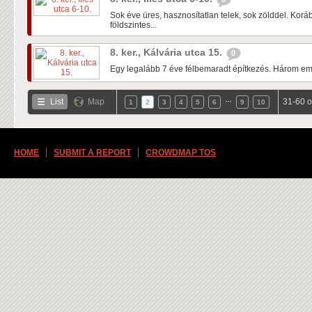
Sok éve üres, hasznosítatlan telek, sok zölddel. Kor
földszintes...
8. ker., Kálvária utca 15.
0
Egy legalább 7 éve félbemaradt építkezés. Három emele
…
List
Map
31-60 o
1
2
3
4
5
6
9
10
HOME
SUBMIT A REPORT
CROWDMAP TOS