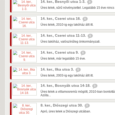
14. ker., Besnyői utca 1-3.
0
Üres telek, sűrű növényzettel. Legalább 15 éve nincs 
14. ker., Cserei utca 16.
0
Üres telek, 2010-ig egy lakóház állt itt.
14. ker., Cserei utca 11-13.
0
Üres lakóház, valószínűleg önkormányzati.
14. ker., Cserei utca 9.
0
Üres telek, már legalább 15 éve.
14. ker., Ilka utca 3.
0
Üres telek, 2003-ig egy lakóház állt itt.
14. ker., Bosnyák utca 14-18.
0
Üres telek a villamosremíz mögött, 2010-ban bontották 
Azóta...
8. ker., Diószegi utca 30.
0
Apró, üres telek a Diószegi utcában.