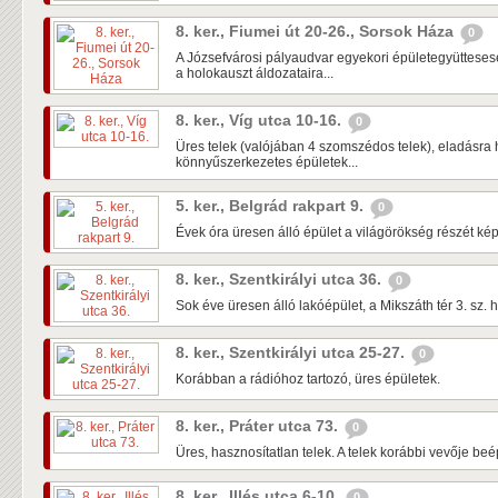
8. ker., Fiumei út 20-26., Sorsok Háza
0
A Józsefvárosi pályaudvar egyekori épületegyüttese
a holokauszt áldozataira...
8. ker., Víg utca 10-16.
0
Üres telek (valójában 4 szomszédos telek), eladásra 
könnyűszerkezetes épületek...
5. ker., Belgrád rakpart 9.
0
Évek óra üresen álló épület a világörökség részét kép
8. ker., Szentkirályi utca 36.
0
Sok éve üresen álló lakóépület, a Mikszáth tér 3. sz. h
8. ker., Szentkirályi utca 25-27.
0
Korábban a rádióhoz tartozó, üres épületek.
8. ker., Práter utca 73.
0
Üres, hasznosítatlan telek. A telek korábbi vevője beépí
8. ker., Illés utca 6-10.
0