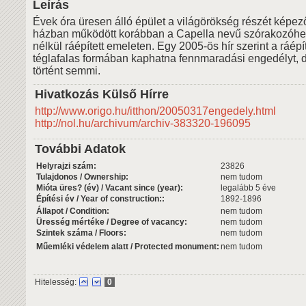
Leírás
Évek óra üresen álló épület a világörökség részét képez
házban működött korábban a Capella nevű szórakozóhel
nélkül ráépített emeleten. Egy 2005-ös hír szerint a ráép
téglafalas formában kaphatna fennmaradási engedélyt, 
történt semmi.
Hivatkozás Külső Hírre
http://www.origo.hu/itthon/20050317engedely.html
http://nol.hu/archivum/archiv-383320-196095
További Adatok
Helyrajzi szám:
23826
Tulajdonos / Ownership:
nem tudom
Mióta üres? (év) / Vacant since (year):
legalább 5 éve
Építési év / Year of construction::
1892-1896
Állapot / Condition:
nem tudom
Üresség mértéke / Degree of vacancy:
nem tudom
Szintek száma / Floors:
nem tudom
Műemléki védelem alatt / Protected monument:
nem tudom
Hitelesség:
0