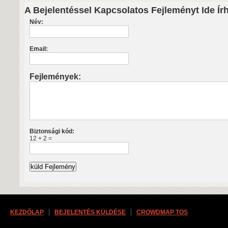
A Bejelentéssel Kapcsolatos Fejleményt Ide Ír
Név:
Email:
Fejlemények:
Biztonsági kód:
12 + 2 =
KEZDŐLAP
BEJELENTÉS KÜLDÉSE
CROWDMAP TOS