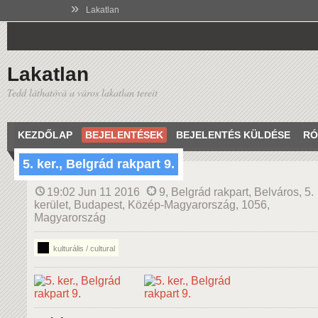
»
Lakatlan
Lakatlan
Tedd láthatóvá a város lakatlan tereit
KEZDŐLAP
BEJELENTÉSEK
BEJELENTÉS KÜLDÉSE
RÓ
5. ker., Belgrád rakpart 9.
19:02 Jun 11 2016
9, Belgrád rakpart, Belváros, 5.
kerület, Budapest, Közép-Magyarország, 1056,
Magyarország
kulturális / cultural