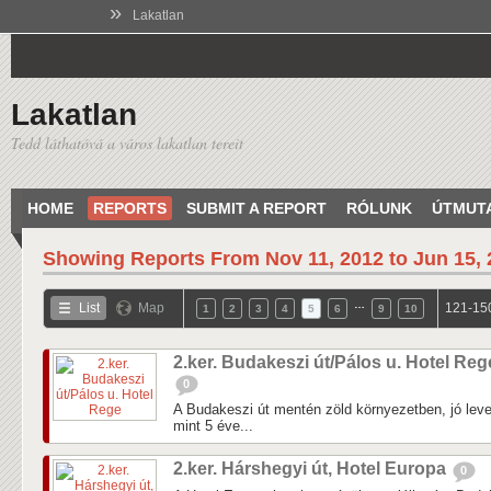
»
Lakatlan
Lakatlan
Tedd láthatóvá a város lakatlan tereit
HOME
REPORTS
SUBMIT A REPORT
RÓLUNK
ÚTMUT
Showing Reports From
Nov 11, 2012 to Jun 15,
…
List
Map
121-150
1
2
3
4
5
6
9
10
2.ker. Budakeszi út/Pálos u. Hotel Reg
0
A Budakeszi út mentén zöld környezetben, jó leveg
mint 5 éve...
2.ker. Hárshegyi út, Hotel Europa
0