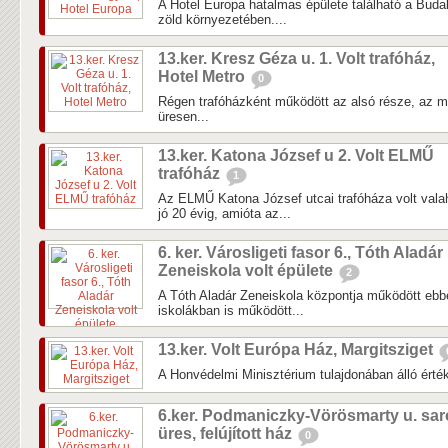
A Hotel Europa hatalmas épülete található a Buda
zöld környezetében....
13.ker. Kresz Géza u. 1. Volt trafóház,
Hotel Metro
0
Régen trafóházként működött az alsó része, az 
üresen...
13.ker. Katona József u 2. Volt ELMŰ
trafóház
1
Az ELMŰ Katona József utcai trafóháza volt vala
jó 20 évig, amióta az...
6. ker. Városligeti fasor 6., Tóth Aladár
Zeneiskola volt épülete
2
A Tóth Aladár Zeneiskola központja működött eb
iskolákban is működött...
13.ker. Volt Európa Ház, Margitsziget
A Honvédelmi Minisztérium tulajdonában álló érté
6.ker. Podmaniczky-Vörösmarty u. sar
üres, felújított ház
0