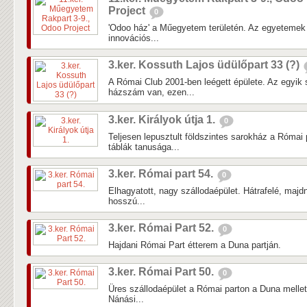
Project
0
'Odoo ház' a Műegyetem területén. Az egyetemek 
innovációs...
3.ker. Kossuth Lajos üdülőpart 33 (?)
A Római Club 2001-ben leégett épülete. Az egyi
házszám van, ezen...
3.ker. Királyok útja 1.
0
Teljesen lepusztult földszintes sarokház a Római p
táblák tanusága...
3.ker. Római part 54.
0
Elhagyatott, nagy szállodaépület. Hátrafelé, majdn
hosszú...
3.ker. Római Part 52.
0
Hajdani Római Part étterem a Duna partján.
3.ker. Római Part 50.
0
Üres szállodaépület a Római parton a Duna mellett
Nánási...