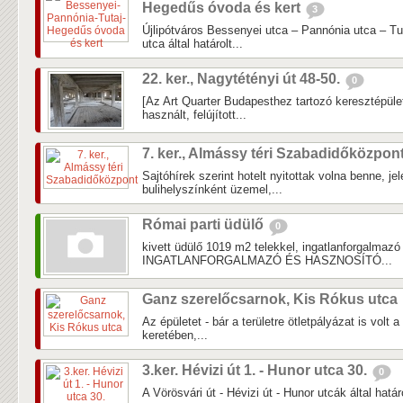
Hegedűs óvoda és kert
3
Újlipótváros Bessenyei utca – Pannónia utca – T
utca által határolt...
22. ker., Nagytétényi út 48-50.
0
[Az Art Quarter Budapesthez tartozó keresztépület,
használt, felújított...
7. ker., Almássy téri Szabadidőközpon
Sajtóhírek szerint hotelt nyitottak volna benne, j
bulihelyszínként üzemel,...
Római parti üdülő
0
kivett üdülő 1019 m2 telekkel, ingatlanforga
INGATLANFORGALMAZÓ ÉS HASZNOSÍTÓ...
Ganz szerelőcsarnok, Kis Rókus utca
Az épületet - bár a területre ötletpályázat is volt 
keretében,...
3.ker. Hévizi út 1. - Hunor utca 30.
0
A Vörösvári út - Hévizi út - Hunor utcák által hatá