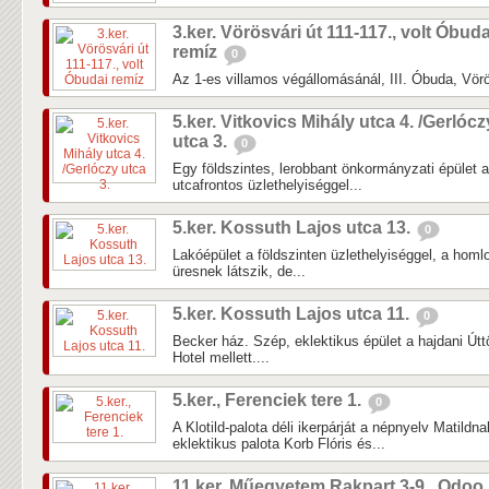
3.ker. Vörösvári út 111-117., volt Óbuda
remíz
0
Az 1-es villamos végállomásánál, III. Óbuda, Vörö
5.ker. Vitkovics Mihály utca 4. /Gerlócz
utca 3.
0
Egy földszintes, lerobbant önkormányzati épület 
utcafrontos üzlethelyiséggel...
5.ker. Kossuth Lajos utca 13.
0
Lakóépület a földszinten üzlethelyiséggel, a homlok
üresnek látszik, de...
5.ker. Kossuth Lajos utca 11.
0
Becker ház. Szép, eklektikus épület a hajdani Útt
Hotel mellett....
5.ker., Ferenciek tere 1.
0
A Klotild-palota déli ikerpárját a népnyelv Matildna
eklektikus palota Korb Flóris és...
11.ker. Műegyetem Rakpart 3-9., Odoo