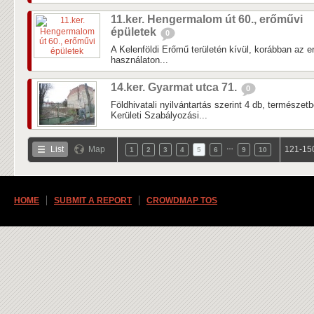
11.ker. Hengermalom út 60., erőművi
épületek
0
A Kelenföldi Erőmű területén kívül, korábban az 
használaton...
14.ker. Gyarmat utca 71.
0
Földhivatali nyilvántartás szerint 4 db, természet
Kerületi Szabályozási...
…
List
Map
121-150
1
2
3
4
5
6
9
10
HOME
SUBMIT A REPORT
CROWDMAP TOS