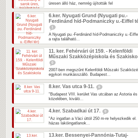
üresen álló ház, nemrég újították fel
6.ker. Nyugati Grund (Nyugati pu.-
Ferdinánd híd-Podmaniczky u.-Eiffel té
1
A Nyugati pu.-Ferdinánd híd-Podmaniczky u.-Eiffel t
a rajta található...
11. ker. Fehérvári út 159. - Kelenföldi
Műszaki Szakközépiskola és Szakisko
0
2007-ben megszűnt Kelenföldi Műszaki Szakközép
egykori munkásszálló. Budapest...
8.ker. Vas utca 9-11.
0
"Budapest VIII. kerület Vas utcában az Astoria 
közelében, kiváló...
4.ker. Szabadkai út 17.
0
"Az ingatlan a Váci úttól 250 m-re helyezkedik el
házas lakóingatlanok...
13.ker. Bessenyei-Pannónia-Tutaj-