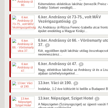
Kétemeletes eklektikus lakóház (tervezők:Preisz 
Erdélyi Sörkert vendéglő,...
6.ker. Andrássy út 73-75., volt MÁV
Vezérigazgatóság
0
Az Andrássy út-Rózsa Ferenc-Izabella utcai front
épület eredetileg a Magyar Királyi...
6.ker. Andrássy út 66. - Vörösmarty ut
37.
0
Két, egyidőben épült lakóház utólag összekapcso
neoreneszánsz...
6.ker. Andrássy út 47.
0
Nagy, eklektikus lakóház az Andrássy út és a Lisz
aljában üzlethelyiségekkel....
13.ker. Váci út 190.
0
Irodaház, 1-2 éve költözött ki belőle a Budapest 
13.ker. Népsziget, Sziget Hotel
1
A Népszigeten (Szúnyogsziget) az újpesti vasúti h
elhagyatott szállóépület.