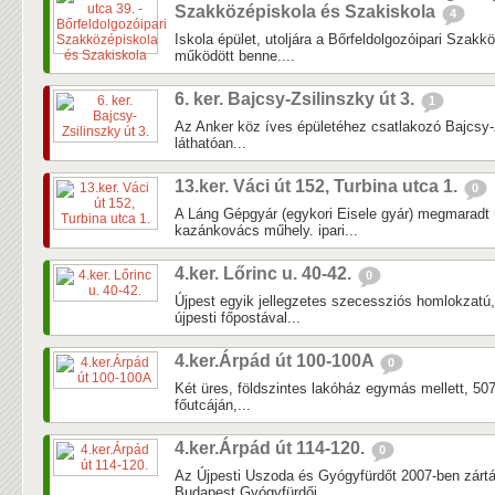
Szakközépiskola és Szakiskola
4
Iskola épület, utoljára a Bőrfeldolgozóipari Szak
működött benne....
6. ker. Bajcsy-Zsilinszky út 3.
1
Az Anker köz íves épületéhez csatlakozó Bajcsy-Z
láthatóan...
13.ker. Váci út 152, Turbina utca 1.
0
A Láng Gépgyár (egykori Eisele gyár) megmaradt
kazánkovács műhely. ipari...
4.ker. Lőrinc u. 40-42.
0
Újpest egyik jellegzetes szecessziós homlokzatú, 
újpesti főpostával...
4.ker.Árpád út 100-100A
0
Két üres, földszintes lakóház egymás mellett, 50
főutcáján,...
4.ker.Árpád út 114-120.
0
Az Újpesti Uszoda és Gyógyfürdőt 2007-ben zárták
Budapest Gyógyfürdői...