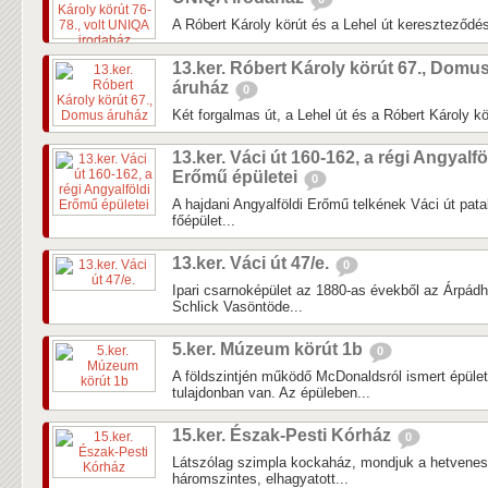
A Róbert Károly körút és a Lehel út kereszteződés
13.ker. Róbert Károly körút 67., Domu
áruház
0
Két forgalmas út, a Lehel út és a Róbert Károly k
13.ker. Váci út 160-162, a régi Angyalfö
Erőmű épületei
0
A hajdani Angyalföldi Erőmű telkének Váci út patak
főépület...
13.ker. Váci út 47/e.
0
Ipari csarnoképület az 1880-as évekből az Árpádh
Schlick Vasöntöde...
5.ker. Múzeum körút 1b
0
A földszintjén működő McDonaldsról ismert épület
tulajdonban van. Az épüleben...
15.ker. Észak-Pesti Kórház
0
Látszólag szimpla kockaház, mondjuk a hetvenes 
háromszintes, elhagyatott...