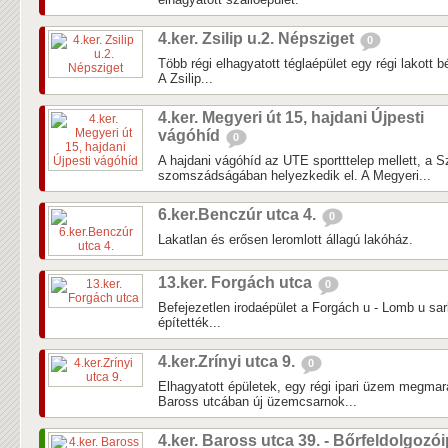
4.ker. Zsilip u.2. Népsziget
0
Több régi elhagyatott téglaépület egy régi lakott b
A Zsilip...
4.ker. Megyeri út 15, hajdani Újpesti
vágóhíd
0
A hajdani vágóhíd az UTE sportttelep mellett, a 
szomszádságában helyezkedik el. A Megyeri...
6.ker.Benczúr utca 4.
0
Lakatlan és erősen leromlott állagú lakóház.
13.ker. Forgách utca
0
Befejezetlen irodaépület a Forgách u - Lomb u sa
építették...
4.ker.Zrínyi utca 9.
0
Elhagyatott épületek, egy régi ipari üzem megmara
Baross utcában új üzemcsarnok...
4.ker. Baross utca 39. - Bőrfeldolgozói