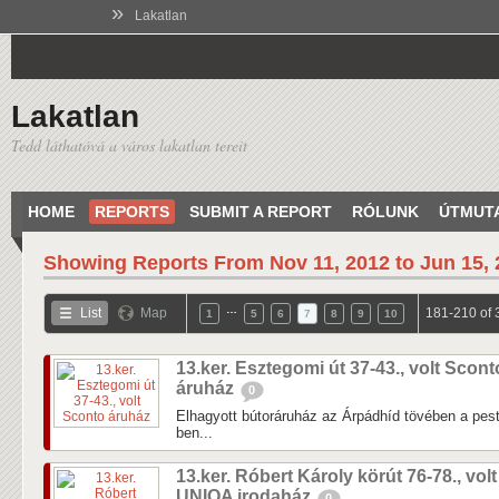
»
Lakatlan
Lakatlan
Tedd láthatóvá a város lakatlan tereit
HOME
REPORTS
SUBMIT A REPORT
RÓLUNK
ÚTMUT
Showing Reports From
Nov 11, 2012 to Jun 15,
…
List
Map
181-210 of 
1
5
6
7
8
9
10
13.ker. Esztegomi út 37-43., volt Scont
áruház
0
Elhagyott bútoráruház az Árpádhíd tövében a pesti
ben...
13.ker. Róbert Károly körút 76-78., volt
UNIQA irodaház
0