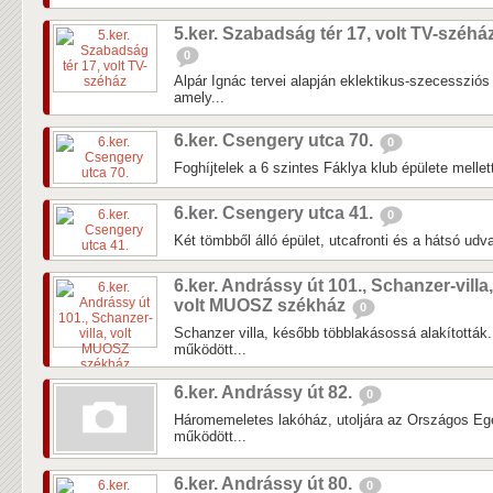
5.ker. Szabadság tér 17, volt TV-széhá
0
Alpár Ignác tervei alapján eklektikus-szecessziós 
amely...
6.ker. Csengery utca 70.
0
Foghíjtelek a 6 szintes Fáklya klub épülete mellet
6.ker. Csengery utca 41.
0
Két tömbből álló épület, utcafronti és a hátsó udvar
6.ker. Andrássy út 101., Schanzer-villa,
volt MUOSZ székház
0
Schanzer villa, később többlakásossá alakították.
működött...
6.ker. Andrássy út 82.
0
Háromemeletes lakóház, utoljára az Országos Egé
működött...
6.ker. Andrássy út 80.
0