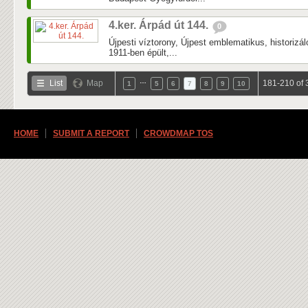
4.ker. Árpád út 144.
0
Újpesti víztorony, Újpest emblematikus, historizá
1911-ben épült,...
…
List
Map
181-210 of 
1
5
6
7
8
9
10
HOME
SUBMIT A REPORT
CROWDMAP TOS