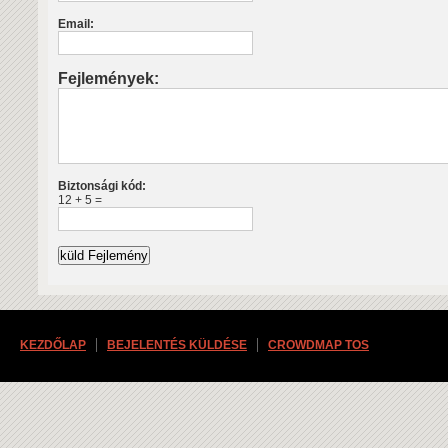
Email:
Fejlemények:
Biztonsági kód:
12 + 5 =
KEZDŐLAP
BEJELENTÉS KÜLDÉSE
CROWDMAP TOS