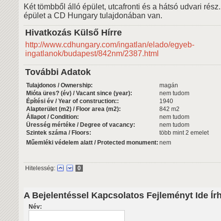
Két tömbből álló épület, utcafronti és a hátsó udvari rész.
épület a CD Hungary tulajdonában van.
Hivatkozás Külső Hírre
http://www.cdhungary.com/ingatlan/elado/egyeb-
ingatlanok/budapest/842nm/2387.html
További Adatok
Tulajdonos / Ownership:
magán
Mióta üres? (év) / Vacant since (year):
nem tudom
Építési év / Year of construction::
1940
Alapterület (m2) / Floor area (m2):
842 m2
Állapot / Condition:
nem tudom
Üresség mértéke / Degree of vacancy:
nem tudom
Szintek száma / Floors:
több mint 2 emelet
Műemléki védelem alatt / Protected monument:
nem
Hitelesség:
0
A Bejelentéssel Kapcsolatos Fejleményt Ide Ír
Név: