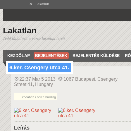
»
Lakatlan
Lakatlan
Tedd láthatóvá a város lakatlan tereit
KEZDŐLAP
BEJELENTÉSEK
BEJELENTÉS KÜLDÉSE
RÓ
6.ker. Csengery utca 41.
22:37 Mar 5 2013
1067 Budapest, Csengery
Street 41, Hungary
irodaház / office building
Leírás