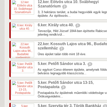
12.ker. Eötvös utca 10. Svábhegyi
Szanatórium
2
3, 3 hektáros terület, a budai hegyvidék egyik le
épülete. Az építkezés...
6.ker. Király utca 40.
0
Tervezője, Hild József 1844-ben építtette Rabics
jelenleg rendkívül...
22.ker. Kossuth Lajos utca 96., Budafo
szellemház
2
Üres épület talán több mint 18 éve.
5.ker. Petőfi Sándor utca 3.
0
Az egykori Corso étterem épülete, amelynek földsz
belváros legnagyobb klasszicista...
5.ker. Petőfi Sándor utca 13-15,
Postapalota
0
Postapalota Az épületnek műemléki védettsége va
Örökségvédelmi...
5.ker. Szervita tér 3, Török Bankház
1