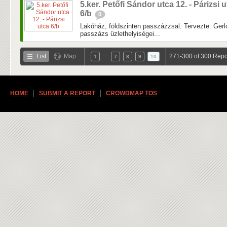
5.ker. Petőfi Sándor utca 12. - Párizsi 
6/b
0
Lakóház, földszinten passzázzsal. Tervezte: Ger
passzázs üzlethelyiségei...
…
List
Map
271-300 of 300 Repo
1
7
8
9
10
HOME
SUBMIT A REPORT
CROWDMAP TOS