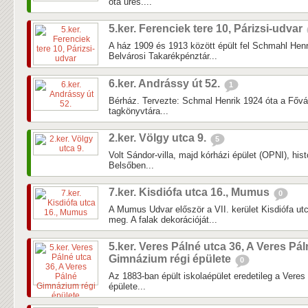
óta üres....
5.ker. Ferenciek tere 10, Párizsi-udvar
A ház 1909 és 1913 között épült fel Schmahl Henri
Belvárosi Takarékpénztár...
6.ker. Andrássy út 52.
1
Bérház. Tervezte: Schmal Henrik 1924 óta a Fővá
tagkönyvtára...
2.ker. Völgy utca 9.
5
Volt Sándor-villa, majd kórházi épület (OPNI), his
Belsőben...
7.ker. Kisdiófa utca 16., Mumus
0
A Mumus Udvar először a VII. kerület Kisdiófa utc
meg. A falak dekorációját...
5.ker. Veres Pálné utca 36, A Veres Pá
Gimnázium régi épülete
0
Az 1883-ban épült iskolaépület eredetileg a Vere
épülete...