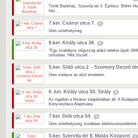
Török Bankház, Szervita tér 3. Építész: Böhm H
ház...
7.ker. Csányi utca 7.
0
Üres üzlethelyiség
6.ker. Király utca 36.
0
"Egy szabályos négyszög alakú telekre épült 1846
stílusban, Hild József...
5.ker. Sütő utca 2. - Szomory Dezső té
Üres irodasor az első emeleten.
6. ker. Király utca 50, Sirály
0
Az ingatlan a főváros tulajdonában áll. A Budape
Könyvesháza Alapítvány...
7.ker. Dob utca 54.
0
Üres üzlethelyiség, korábban élelmiszerüzletként
5.ker. Szervita tér 8, Matáv Központ
1