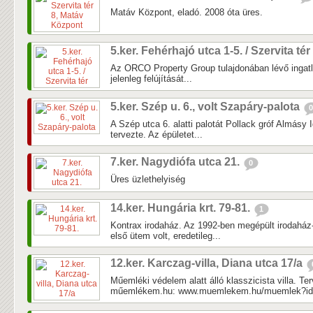
Matáv Központ, eladó. 2008 óta üres.
5.ker. Fehérhajó utca 1-5. / Szervita tér
Az ORCO Property Group tulajdonában lévő ingatla
jelenleg felújítását...
5.ker. Szép u. 6., volt Szapáry-palota
0
A Szép utca 6. alatti palotát Pollack gróf Almásy
tervezte. Az épületet...
7.ker. Nagydiófa utca 21.
0
Üres üzlethelyiség
14.ker. Hungária krt. 79-81.
1
Kontrax irodaház. Az 1992-ben megépült irodaház
első ütem volt, eredetileg...
12.ker. Karczag-villa, Diana utca 17/a
Műemléki védelem alatt álló klasszicista villa. Te
műemlékem.hu: www.muemlekem.hu/muemlek?id