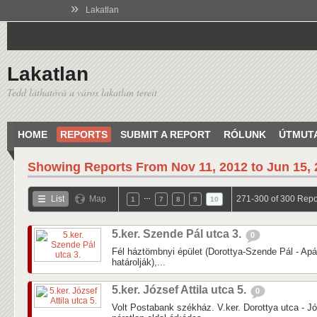
»
Lakatlan
Lakatlan
Tedd láthatóvá a város lakatlan tereit
HOME
REPORTS
SUBMIT A REPORT
RÓLUNK
ÚTMUT
Showing Reports From
Nov 11, 2012 to Jun 15,
…
List
Map
271-300 of 300 Repo
1
7
8
9
10
5.ker. Szende Pál utca 3.
0
Fél háztömbnyi épület (Dorottya-Szende Pál - Apá
határolják),...
5.ker. József Attila utca 5.
0
Volt Postabank székház. V.ker. Dorottya utca - Jó