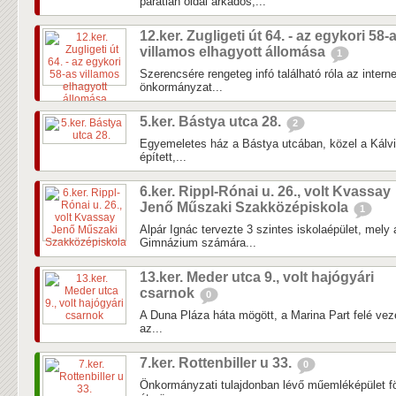
páratlan oldal árkádos,...
12.ker. Zugligeti út 64. - az egykori 58-
villamos elhagyott állomása
1
Szerencsére rengeteg infó található róla az interne
önkormányzat...
5.ker. Bástya utca 28.
2
Egyemeletes ház a Bástya utcában, közel a Kálvi
épített,...
6.ker. Rippl-Rónai u. 26., volt Kvassay
Jenő Műszaki Szakközépiskola
1
Alpár Ignác tervezte 3 szintes iskolaépület, me
Gimnázium számára...
13.ker. Meder utca 9., volt hajógyári
csarnok
0
A Duna Pláza háta mögött, a Marina Part felé veze
az...
7.ker. Rottenbiller u 33.
0
Önkormányzati tulajdonban lévő műemléképület föl