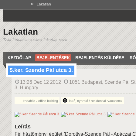
»
Lakatlan
Lakatlan
Tedd láthatóvá a város lakatlan tereit
KEZDŐLAP
BEJELENTÉSEK
BEJELENTÉS KÜLDÉSE
RÓ
5.ker. Szende Pál utca 3.
13:26 Dec 12 2012
1051 Budapest, Szende Pál St
3, Hungary
irodaház / office building
lakó, nyaraló / residential, vacational
Leírás
Fél háztömbnyi épület (Dorottya-Szende Pál - Apáczai Cs