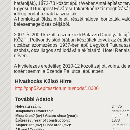
határolják), 1872-73 között épült Weber Antal építész terv
Egyesült Budapest Fővárosi Takarékpénztár megbízásáb
időkig irodaháznak használták.
A homlokzat földszint feletti részét hálóval borították, val
balesetmegelőzés céljából.
2007 és 2009 között a szemközti Palazzo Dorottya felújít
KÖZTI, Pottyondy stúdiójában készültek tervek az épület
utcában szomszédos, 1937-ben épült, egykori Futura s
szobás, ötcsillagos szállodává alakításáról Hotel Rena
néven.
A kivitelezés eredetileg 2010-12 között zajlott volna, de
történt semmi a Szende Pál utcai épületben.
Hivatkozás Külső Hírre
http://php52.epiteszforum.hu/node/18300
További Adatok
Helyrajzi szám:
24475
Tulajdonos / Ownership:
nem tudom
Mióta üres? (év) / Vacant since (year):
legalább 3
Építési év / Year of construction::
1873
Alapterület (m2) / Floor area (m2):
kb. 5-6000
Állapot / Condition:
jó