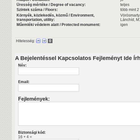
Üresség mértéke / Degree of vacancy:
teljes
Szintek száma / Floors:
több mint 2
Környék, közlekedés, közmű / Environment,
Vörösmarty 
transportation, utility:
Lánchíd, M
Műemléki védelem alatt / Protected monument:
igen
Hitelesség:
0
A Bejelentéssel Kapcsolatos Fejleményt Ide Ír
Név:
Email:
Fejlemények:
Biztonsági kód:
16 + 4 =