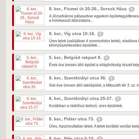
8. ker., Fiumei út 20-26., Sorsok Háza
0
A Józsefvárosi pályaudvar egyekori épületegyüttese
a holokauszt áldozataira...
8. ker., Víg utca 10-16.
0
Üres telek (valójában 4 szomszédos telek), eladásra 
könnyűszerkezetes épületek...
5. ker., Belgrád rakpart 9.
0
Évek óra üresen álló épület a világörökség részét kép
8. ker., Szentkirályi utca 36.
0
Sok éve üresen álló lakóépület, a Mikszáth tér 3. sz. h
8. ker., Szentkirályi utca 25-27.
0
Korábban a rádióhoz tartozó, üres épületek.
8. ker., Práter utca 73.
0
Üres, hasznosítatlan telek. A telek korábbi vevője beépí
8. ker., Illés utca 6-10.
0