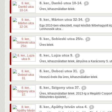
8. ker., Dankó utca 10-14.
0
Üres, kihasználatlan telek.
9. ker., Márton utca 32-34.
0
Egy 2010-ben elkezdett, majd később félbehagyott ép
Lenhossék utca...
9. ker., Sobieski utca 25/c.
0
Üres telek.
8. ker., Lujza utca 9.
0
Üres, kihasználatlan telek, átnyúlva a Karácsony S. u
8. ker., Dobozi utca 31.
0
Hosszú évek óta üres, kihasználatlan telek.
8. ker., Szigony utca 37.
0
Üres, kihasználatlan telek. 2013-ig a Megálló Csoport 
földszintes épületet,...
8. ker., Apáthy István utca 4.
0