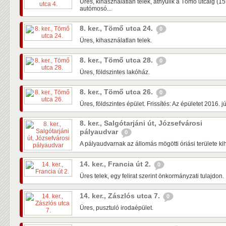
Üres, kihasználatlan telek, átnyúlik a Tömő utcáig (1
autómosó...
8. ker., Tömő utca 24.
0
Üres, kihasználatlan telek.
8. ker., Tömő utca 28.
0
Üres, földszintes lakóház.
8. ker., Tömő utca 26.
0
Üres, földszintes épület. Frissítés: Az épületet 2016. 
8. ker., Salgótarjáni út, Józsefvárosi
pályaudvar
0
A pályaudvarnak az állomás mögötti óriási területe kih
14. ker., Francia út 2.
0
Üres telek, egy felirat szerint önkormányzati tulajdon.
14. ker., Zászlós utca 7.
0
Üres, pusztuló irodaépület.