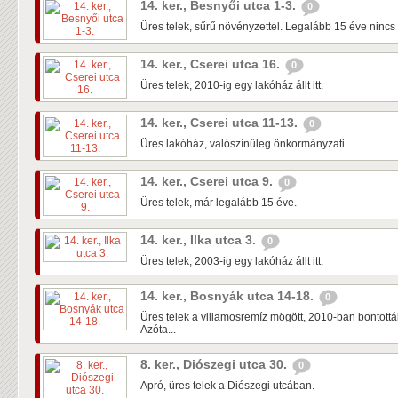
14. ker., Besnyői utca 1-3.
0
Üres telek, sűrű növényzettel. Legalább 15 éve nincs 
14. ker., Cserei utca 16.
0
Üres telek, 2010-ig egy lakóház állt itt.
14. ker., Cserei utca 11-13.
0
Üres lakóház, valószínűleg önkormányzati.
14. ker., Cserei utca 9.
0
Üres telek, már legalább 15 éve.
14. ker., Ilka utca 3.
0
Üres telek, 2003-ig egy lakóház állt itt.
14. ker., Bosnyák utca 14-18.
0
Üres telek a villamosremíz mögött, 2010-ban bontották 
Azóta...
8. ker., Diószegi utca 30.
0
Apró, üres telek a Diószegi utcában.