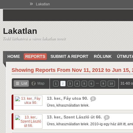
»
Lakatlan
Lakatlan
Tedd láthatóvá a város lakatlan tereit
HOME
REPORTS
SUBMIT A REPORT
RÓLUNK
ÚTMUT
Showing Reports From
Nov 11, 2012 to Jun 15,
…
List
Map
31-60 o
1
2
3
4
5
6
9
10
13. ker., Fáy utca 90.
0
Üres, kihasználatlan telek.
13. ker., Szent László út 66.
0
Üres, kihasználatlan telek. 2010-ig egy ház állt itt, a