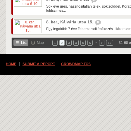
Sok éve üres, hasznosítatlan telek, sok zölddel. Kor
földszintes...
8. ker., Kálvária utca 15.
0
Egy legalább 7 éve félbemaradt építkezés. Három emele
…
List
Map
31-60 o
1
2
3
4
5
6
9
10
HOME
SUBMIT A REPORT
CROWDMAP TOS