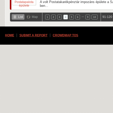
A volt Postatakarékpénztár impozáns épülete a Sz
ben...
…
List
Map
91-120 
1
2
3
4
5
6
9
10
HOME
SUBMIT A REPORT
CROWDMAP TOS