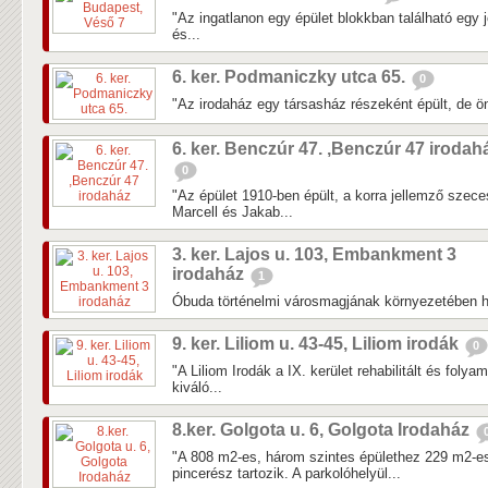
"Az ingatlanon egy épület blokkban található egy j
és...
6. ker. Podmaniczky utca 65.
0
"Az irodaház egy társasház részeként épült, de önál
6. ker. Benczúr 47. ,Benczúr 47 irodah
0
"Az épület 1910-ben épült, a korra jellemző szec
Marcell és Jakab...
3. ker. Lajos u. 103, Embankment 3
irodaház
1
Óbuda történelmi városmagjának környezetében h
9. ker. Liliom u. 43-45, Liliom irodák
0
"A Liliom Irodák a IX. kerület rehabilitált és folya
kiváló...
8.ker. Golgota u. 6, Golgota Irodaház
"A 808 m2-es, három szintes épülethez 229 m2-es
pincerész tartozik. A parkolóhelyül...