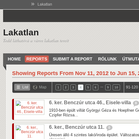
»
Lakatlan
Lakatlan
Tedd láthatóvá a város lakatlan tereit
HOME
REPORTS
SUBMIT A REPORT
RÓLUNK
ÚTMUT
Showing Reports From
Nov 11, 2012 to Jun 15,
…
List
Map
91-120 
1
2
3
4
5
6
9
10
6. ker. Benczúr utca 46., Eisele-villa
0
1910-ben épült villát Györgyi Géza és Hoepfner Gu
Czipfer Rózsa...
6. ker., Benczúr utca 11.
0
Üresen álló 4 szintes lakó/iroda épület. Változat