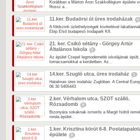
Korábban a Márton Áron Szakkollégium épülete vol
Rossz a...
11.ker. Budaörsi út üres irodaházak
0
A földszinti üzlethelyiségek kivételével lakatlann
Ebip Első budapesti Irodapark Kft.
21. ker. Csikó sétány - Görgey Artúr
Általános Iskola
0
Az épület Csepel legmodernebb iskolájának épült
tornacsarnokkal a kerületben. Az...
14.ker. Szugló utca, üres irodaház
1
Hatalmas üres irodaház Zuglóban. A Central Europ
06 30 5405443
2.ker. Vérhalom utca, SZOT szálló,
Rózsadomb
0
Bizonyára sokaknak ismerős a Margit hídról remekü
ronda épület...
1.ker. Krisztina körút 6-8. Postatapalot
épülete
0