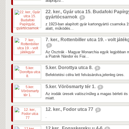
alaprajzú...
22. ker., Gyár utca 15. Budafoki Papírg
gyártócsarnok
0
z 1923-ban alapított gyár kartongyártó csarnoka 1
alatt, működés...
7. ker., Rottenbiller utca 19. - volt játé
0
Az Osztrák - Magyar Monarchia egyik legjobban
a Piatnik Nándor és Fiai...
5.ker. Dorottya utca 8.
0
Befektetési célra lett felvásárolva,jelenleg üres.
5.ker. Vörösmarty tér 1.
0
Az irodák üresek valószínűleg a magas bérleti és
miatt.
12. ker., Fodor utca 77
0
.
12.ker., Fogaskereku u 4-6
0