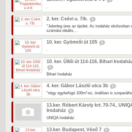
.
2. ker. Csévi u. 7/b.
0
"Jelenleg üres az épület. Az irodaház elsősorban
számára ideális,...
10. ker. Gyömrői út 105
0
.
10. ker. Üllői út 114-116, Bihari Irodahá
0
Bihari Irodaház
4. ker. Gábor László utca 3b
0
"négy egybefügö 100m²-es, önállóan is szeparálha
13.ker. Róbert Károly krt. 70-74., UNIQ
Irodaház
0
UNIQA Irodaház
13.ker. Budapest, Véső 7
0