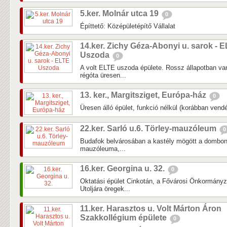
5.ker. Molnár utca 19
0
Építtető: Középületépítő Vállalat
14.ker. Zichy Géza-Abonyi u. sarok - 
Uszoda
0
A volt ELTE uszoda épülete. Rossz állapotban van
régóta üresen...
13. ker., Margitsziget, Európa-ház
0
Üresen álló épület, funkció nélkül (korábban vendé
22.ker. Sarló u.6. Törley-mauzóleum
0
Budafok belvárosában a kastély mögött a dombon 
mauzóleuma,...
16.ker. Georgina u. 32.
0
Oktatási épület Cinkotán, a Fővárosi Önkormányz
Utoljára öregek...
11.ker. Harasztos u. Volt Márton Áron
Szakkollégium épülete
0