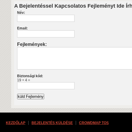
A Bejelentéssel Kapcsolatos Fejleményt Ide Ír
Név:
Email:
Fejlemények:
Biztonsági kód:
19 + 4 =
KEZDŐLAP
BEJELENTÉS KÜLDÉSE
CROWDMAP TOS