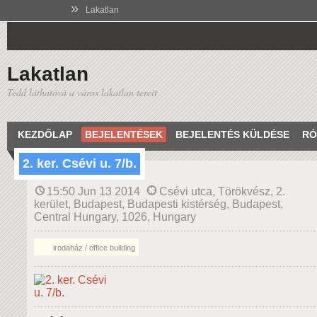
»
Lakatlan
Lakatlan
Tedd láthatóvá a város lakatlan tereit
KEZDŐLAP
BEJELENTÉSEK
BEJELENTÉS KÜLDÉSE
RÓ
2. ker. Csévi u. 7/b.
15:50 Jun 13 2014
Csévi utca, Törökvész, 2.
kerület, Budapest, Budapesti kistérség, Budapest,
Central Hungary, 1026, Hungary
irodaház / office building