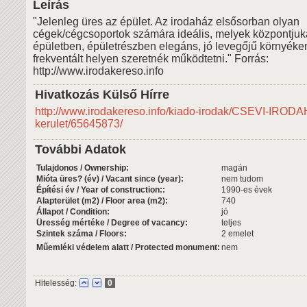
Leírás
"Jelenleg üres az épület. Az irodaház elsősorban olyan
cégek/cégcsoportok számára ideális, melyek központjuka
épületben, épületrészben elegáns, jó levegőjű környéke
frekventált helyen szeretnék működtetni." Forrás:
http://www.irodakereso.info
Hivatkozás Külső Hírre
http://www.irodakereso.info/kiado-irodak/CSEVI-IRODA
kerulet/65645873/
További Adatok
Tulajdonos / Ownership:
magán
Mióta üres? (év) / Vacant since (year):
nem tudom
Építési év / Year of construction::
1990-es évek
Alapterület (m2) / Floor area (m2):
740
Állapot / Condition:
jó
Üresség mértéke / Degree of vacancy:
teljes
Szintek száma / Floors:
2 emelet
Műemléki védelem alatt / Protected monument:
nem
Hitelesség:
0